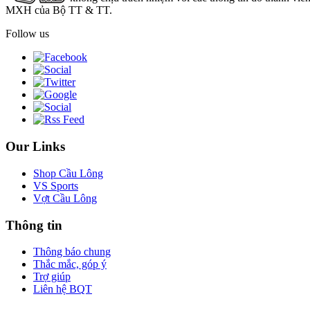
MXH của Bộ TT & TT.
Follow us
Our Links
Shop Cầu Lông
VS Sports
Vợt Cầu Lông
Thông tin
Thông báo chung
Thắc mắc, góp ý
Trợ giúp
Liên hệ BQT