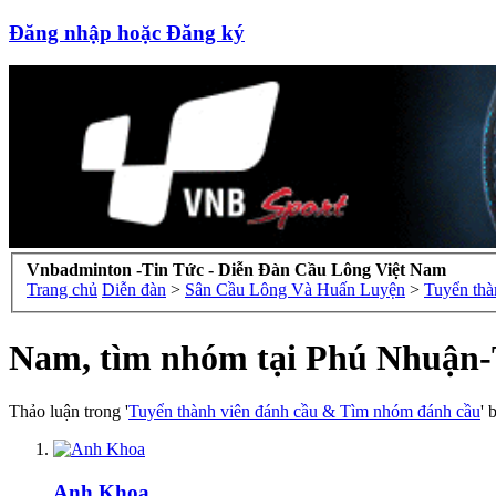
Đăng nhập hoặc Đăng ký
Vnbadminton -Tin Tức - Diễn Đàn Cầu Lông Việt Nam
Trang chủ
Diễn đàn
>
Sân Cầu Lông Và Huấn Luyện
>
Tuyển thà
Nam, tìm nhóm tại Phú Nhuận-
Thảo luận trong '
Tuyển thành viên đánh cầu & Tìm nhóm đánh cầu
' 
Anh Khoa