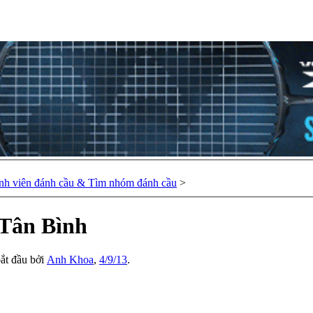
nh viên đánh cầu & Tìm nhóm đánh cầu
>
Tân Bình
bắt đầu bởi
Anh Khoa
,
4/9/13
.