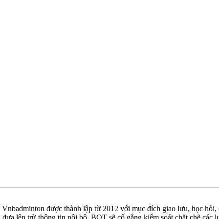
badminton được thành lập từ 2012 với mục đích giao lưu, học hỏi, ch
n đưa lên trừ thông tin nội bộ. BQT sẽ cố gắng kiểm soát chặt chẽ các