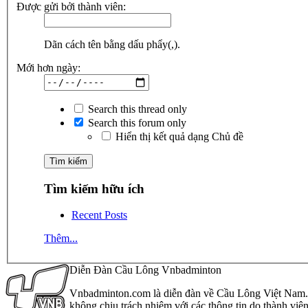
Được gửi bởi thành viên:
Dãn cách tên bằng dấu phẩy(,).
Mới hơn ngày:
Search this thread only
Search this forum only
Hiển thị kết quả dạng Chủ đề
Tìm kiếm hữu ích
Recent Posts
Thêm...
Diễn Đàn Cầu Lông Vnbadminton
Vnbadminton.com là diễn đàn về Cầu Lông Việt Nam. Vn
không chịu trách nhiệm với các thông tin do thành viê