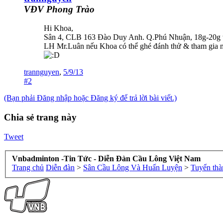
VĐV Phong Trào
Hi Khoa,
Sân 4, CLB 163 Đào Duy Anh. Q.Phú Nhuận, 18g-20g 
LH Mr.Luân nếu Khoa có thể ghé đánh thử & tham gia 
trannguyen
,
5/9/13
#2
(Bạn phải Đăng nhập hoặc Đăng ký để trả lời bài viết.)
Chia sẻ trang này
Tweet
Vnbadminton -Tin Tức - Diễn Đàn Cầu Lông Việt Nam
Trang chủ
Diễn đàn
>
Sân Cầu Lông Và Huấn Luyện
>
Tuyển thà