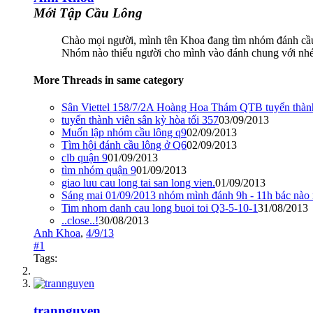
Mới Tập Cầu Lông
Chào mọi người, mình tên Khoa đang tìm nhóm đánh cầu
Nhóm nào thiếu người cho mình vào đánh chung với nh
More Threads in same category
Sân Viettel 158/7/2A Hoàng Hoa Thám QTB tuyển thành viên...
tuyển thành viên sân kỳ hòa tối 357
03/09/2013
Muốn lập nhóm cầu lông q9
02/09/2013
Tìm hội đánh cầu lông ở Q6
02/09/2013
clb quận 9
01/09/2013
tìm nhóm quận 9
01/09/2013
giao luu cau long tai san long vien.
01/09/2013
Sáng mai 01/09/2013 nhóm mình đánh 9h - 11h bác nào r
Tim nhom danh cau long buoi toi Q3-5-10-1
31/08/2013
..close..!
30/08/2013
Anh Khoa
,
4/9/13
#1
Tags:
trannguyen