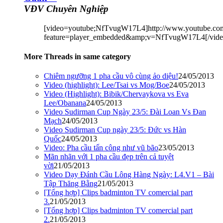
VĐV Chuyên Nghiệp
[video=youtube;NfTvugW17L4]http://www.youtube.co
feature=player_embedded&amp;v=NfTvugW17L4[/vide
More Threads in same category
Chiêm ngưỡng 1 pha cầu vô cùng ảo diệu!
24/05/2013
Video (highlight): Lee/Tsai vs Mog/Boe
24/05/2013
Video (Highlight): Bibik/Chervaykova vs Eva
Lee/Obanana
24/05/2013
Video Sudirman Cup Ngày 23/5: Đài Loan Vs Đan
Mạch
24/05/2013
Video Sudirman Cup ngày 23/5: Đức vs Hàn
Quốc
24/05/2013
Video: Pha cầu tấn công như vũ bão
23/05/2013
Mãn nhãn với 1 pha cầu đẹp trên cả tuyệt
vời
21/05/2013
Video Dạy Đánh Cầu Lông Hàng Ngày: L4.V1 – Bài
Tập Thăng Bằng
21/05/2013
[Tổng hợp] Clips badminton TV comercial part
3.
21/05/2013
[Tổng hợp] Clips badminton TV comercial part
2.
21/05/2013