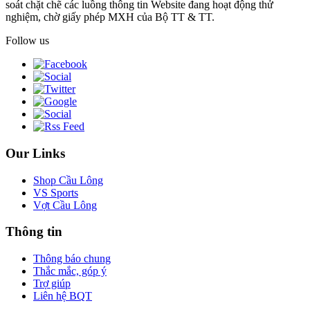
soát chặt chẽ các luồng thông tin Website đang hoạt động thử
nghiệm, chờ giấy phép MXH của Bộ TT & TT.
Follow us
Our Links
Shop Cầu Lông
VS Sports
Vợt Cầu Lông
Thông tin
Thông báo chung
Thắc mắc, góp ý
Trợ giúp
Liên hệ BQT