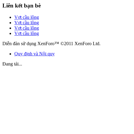
Liên kết bạn bè
Vợt cầu lông
Vợt cầu lông
Vợt cầu lông
Vợt cầu lông
Diễn đàn sử dụng XenForo™ ©2011 XenForo Ltd.
Quy định và Nội quy
Đang tải...