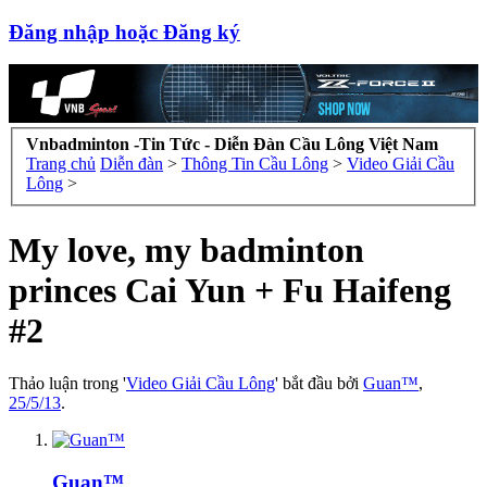
Đăng nhập hoặc Đăng ký
Vnbadminton -Tin Tức - Diễn Đàn Cầu Lông Việt Nam
Trang chủ
Diễn đàn
>
Thông Tin Cầu Lông
>
Video Giải Cầu
Lông
>
My love, my badminton
princes Cai Yun + Fu Haifeng
#2
Thảo luận trong '
Video Giải Cầu Lông
' bắt đầu bởi
Guan™
,
25/5/13
.
Guan™