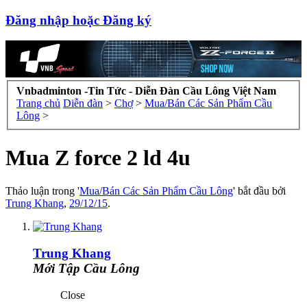
Đăng nhập hoặc Đăng ký
Vnbadminton -Tin Tức - Diễn Đàn Cầu Lông Việt Nam
Trang chủ
Diễn đàn
>
Chợ
>
Mua/Bán Các Sản Phẩm Cầu
Lông
>
Mua Z force 2 ld 4u
Thảo luận trong '
Mua/Bán Các Sản Phẩm Cầu Lông
' bắt đầu bởi
Trung Khang
,
29/12/15
.
Trung Khang
Mới Tập Cầu Lông
Close