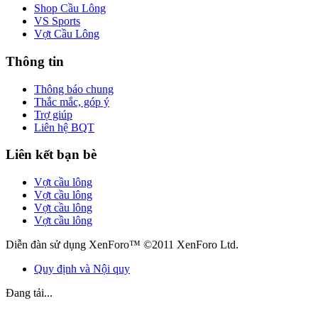
Shop Cầu Lông
VS Sports
Vợt Cầu Lông
Thông tin
Thông báo chung
Thắc mắc, góp ý
Trợ giúp
Liên hệ BQT
Liên kết bạn bè
Vợt cầu lông
Vợt cầu lông
Vợt cầu lông
Vợt cầu lông
Diễn đàn sử dụng XenForo™ ©2011 XenForo Ltd.
Quy định và Nội quy
Đang tải...