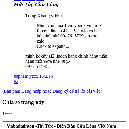
Mới Tập Cầu Lông
Trung Khang said:
↑
Mình cần mua 1 em yonex voltric Z
force 2 lindan 4U . Bạn nào có liên
hệ mình nhé 0947615709 sms or
zalo
Click to expand...
mình ké cây zf2 lindan hàng chính hãng tuấn
hạnh mới 99% nhé 4ug5
0972 574 452
hapham.ytcc
,
16/2/16
#2
(Bạn phải Đăng nhập hoặc Đăng ký để trả lời bài viết.)
Chia sẻ trang này
Tweet
Vnbadminton -Tin Tức - Diễn Đàn Cầu Lông Việt Nam