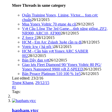
More Threads in same category
Quần Training Yonex, Lining, Victor.... fom cực
chuẩn
29/12/2015
Mua Yonex Voltric 70 etune 4u cũ
29/12/2015
Vợt Cầu Lông The 3rd Game....tính năng giống..ZF2,
NR900, ARC10, AT900
28/12/2015
Z force 2
28/12/2015
HCM - Em Arc Zslash 3u4g cần ra đi
28/12/2015
Votric lcw ( hà nội )
28/12/2015
HCM - Cần bán vợt Yonex ARC SABER
002
28/12/2015
Bán Dây đan vợt
26/12/2015
Giao lưu Fleet Diamond 90/ Yonex Voltric 80 PG/
Yonex Nanospeed 9900 với Z-SPEED
26/12/2015
Bán Proace Platinum 510 100 % 1tr5
26/12/2015
Last edited:
23/2/16
Trung Khang
,
29/12/15
#1
Tags:
hapham.ytcc