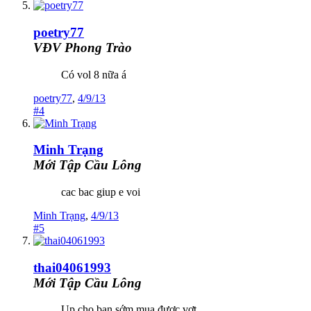
poetry77
VĐV Phong Trào
Có vol 8 nữa á
poetry77
,
4/9/13
#4
Minh Trạng
Mới Tập Cầu Lông
cac bac giup e voi
Minh Trạng
,
4/9/13
#5
thai04061993
Mới Tập Cầu Lông
Up cho bạn sớm mua được vợt