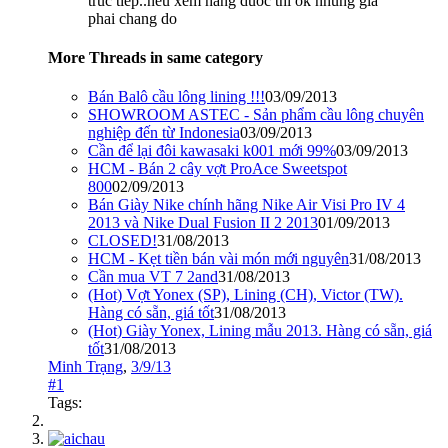
truc tiep..neu xem hang duoc thi ok nhung gia
phai chang do
More Threads in same category
Bán Balô cầu lông lining !!!
03/09/2013
SHOWROOM ASTEC - Sản phẩm cầu lông chuyên
nghiệp đến từ Indonesia
03/09/2013
Cần để lại đôi kawasaki k001 mới 99%
03/09/2013
HCM - Bán 2 cây vợt ProAce Sweetspot
800
02/09/2013
Bán Giày Nike chính hãng Nike Air Visi Pro IV 4
2013 và Nike Dual Fusion II 2 2013
01/09/2013
CLOSED!
31/08/2013
HCM - Kẹt tiền bán vài món mới nguyên
31/08/2013
Cần mua VT 7 2and
31/08/2013
(Hot) Vợt Yonex (SP), Lining (CH), Victor (TW).
Hàng có sẵn, giá tốt
31/08/2013
(Hot) Giày Yonex, Lining mẫu 2013. Hàng có sẵn, giá
tốt
31/08/2013
Minh Trạng
,
3/9/13
#1
Tags: