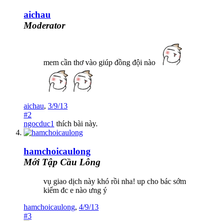
aichau
Moderator
mem cần thơ vào giúp đồng đội nào
aichau
,
3/9/13
#2
ngocduc1
thích bài này.
hamchoicaulong
Mới Tập Cầu Lông
vụ giao dịch này khó rồi nha! up cho bác sớm
kiếm đc e nào ưng ý
hamchoicaulong
,
4/9/13
#3