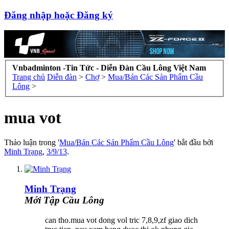
Đăng nhập hoặc Đăng ký
Vnbadminton -Tin Tức - Diễn Đàn Cầu Lông Việt Nam
Trang chủ
Diễn đàn
>
Chợ
>
Mua/Bán Các Sản Phẩm Cầu
Lông
>
mua vot
Thảo luận trong '
Mua/Bán Các Sản Phẩm Cầu Lông
' bắt đầu bởi
Minh Trạng
,
3/9/13
.
Minh Trạng
Mới Tập Cầu Lông
can tho.mua vot dong vol tric 7,8,9,zf giao dich