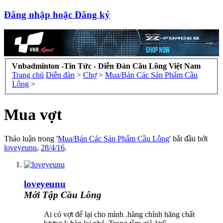
Đăng nhập hoặc Đăng ký
Vnbadminton -Tin Tức - Diễn Đàn Cầu Lông Việt Nam
Trang chủ
Diễn đàn
>
Chợ
>
Mua/Bán Các Sản Phẩm Cầu
Lông
>
Mua vợt
Thảo luận trong '
Mua/Bán Các Sản Phẩm Cầu Lông
' bắt đầu bởi
loveyeunu
,
28/4/16
.
loveyeunu
Mới Tập Cầu Lông
Ai có vợt để lại cho mình .hàng chính hãng chất