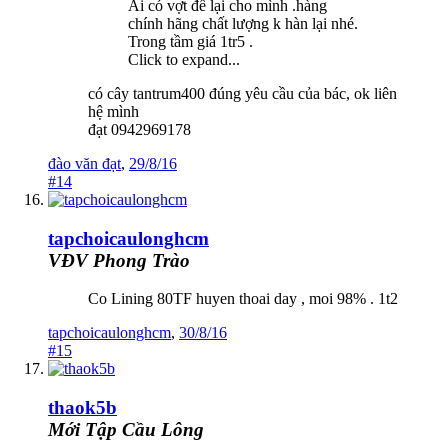
Ai có vợt để lại cho mình .hàng
chính hãng chất lượng k hàn lại nhé.
Trong tầm giá 1tr5 .
Click to expand...
có cây tantrum400 đúng yêu cầu của bác, ok liên
hệ mình
đạt 0942969178
đào văn đạt
,
29/8/16
#14
tapchoicaulonghcm
VĐV Phong Trào
Co Lining 80TF huyen thoai day , moi 98% . 1t2
tapchoicaulonghcm
,
30/8/16
#15
thaok5b
Mới Tập Cầu Lông