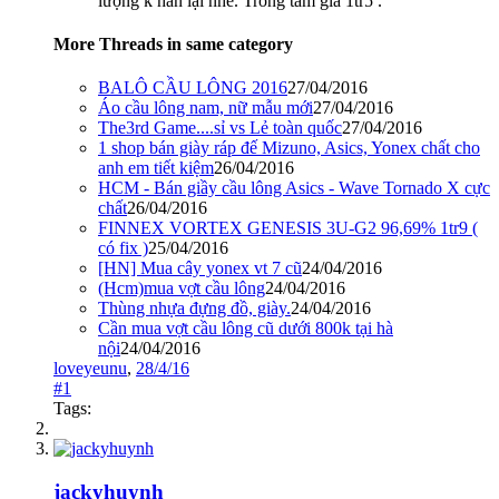
lượng k hàn lại nhé. Trong tầm giá 1tr5 .
More Threads in same category
BALÔ CẦU LÔNG 2016
27/04/2016
Áo cầu lông nam, nữ mẫu mới
27/04/2016
The3rd Game....sỉ vs Lẻ toàn quốc
27/04/2016
1 shop bán giày ráp đế Mizuno, Asics, Yonex chất cho
anh em tiết kiệm
26/04/2016
HCM - Bán giầy cầu lông Asics - Wave Tornado X cực
chất
26/04/2016
FINNEX VORTEX GENESIS 3U-G2 96,69% 1tr9 (
có fix )
25/04/2016
[HN] Mua cây yonex vt 7 cũ
24/04/2016
(Hcm)mua vợt cầu lông
24/04/2016
Thùng nhựa đựng đồ, giày.
24/04/2016
Cần mua vợt cầu lông cũ dưới 800k tại hà
nội
24/04/2016
loveyeunu
,
28/4/16
#1
Tags:
jackyhuynh