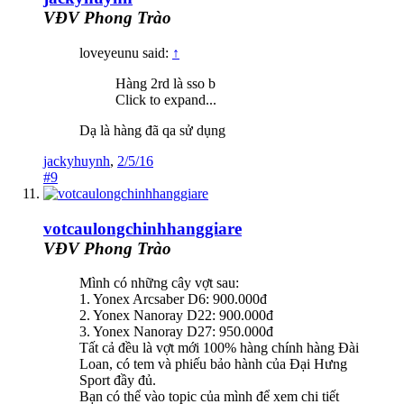
VĐV Phong Trào
loveyeunu said:
↑
Hàng 2rd là sso b
Click to expand...
Dạ là hàng đã qa sử dụng
jackyhuynh
,
2/5/16
#9
votcaulongchinhhanggiare
VĐV Phong Trào
Mình có những cây vợt sau:
1. Yonex Arcsaber D6: 900.000đ
2. Yonex Nanoray D22: 900.000đ
3. Yonex Nanoray D27: 950.000đ
Tất cả đều là vợt mới 100% hàng chính hàng Đài
Loan, có tem và phiếu bảo hành của Đại Hưng
Sport đầy đủ.
Bạn có thể vào topic của mình để xem chi tiết