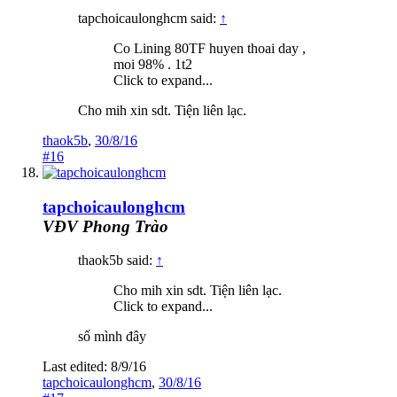
tapchoicaulonghcm said:
↑
Co Lining 80TF huyen thoai day ,
moi 98% . 1t2
Click to expand...
Cho mih xin sdt. Tiện liên lạc.
thaok5b
,
30/8/16
#16
tapchoicaulonghcm
VĐV Phong Trào
thaok5b said:
↑
Cho mih xin sdt. Tiện liên lạc.
Click to expand...
số mình đây
Last edited:
8/9/16
tapchoicaulonghcm
,
30/8/16