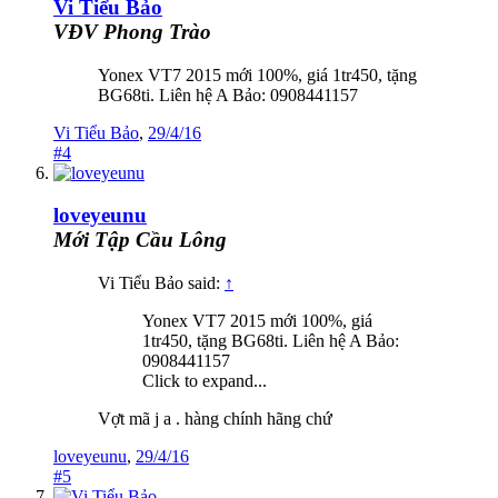
Vi Tiểu Bảo
VĐV Phong Trào
Yonex VT7 2015 mới 100%, giá 1tr450, tặng
BG68ti. Liên hệ A Bảo: 0908441157
Vi Tiểu Bảo
,
29/4/16
#4
loveyeunu
Mới Tập Cầu Lông
Vi Tiểu Bảo said:
↑
Yonex VT7 2015 mới 100%, giá
1tr450, tặng BG68ti. Liên hệ A Bảo:
0908441157
Click to expand...
Vợt mã j a . hàng chính hãng chứ
loveyeunu
,
29/4/16
#5