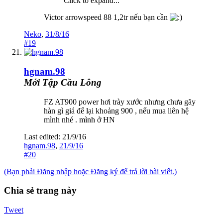
Click to expand...
Victor arrowspeed 88 1,2tr nếu bạn cần
Neko
,
31/8/16
#19
hgnam.98
Mới Tập Cầu Lông
FZ AT900 power hơi trày xước nhưng chưa gãy
hàn gì giá để lại khoảng 900 , nếu mua liên hệ
mình nhé . mình ở HN
Last edited:
21/9/16
hgnam.98
,
21/9/16
#20
(Bạn phải Đăng nhập hoặc Đăng ký để trả lời bài viết.)
Chia sẻ trang này
Tweet