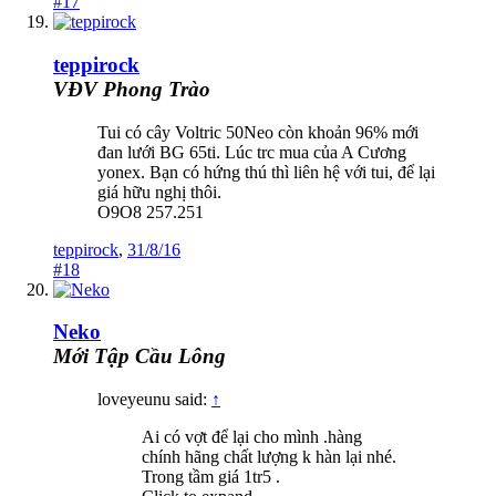
#17
teppirock
VĐV Phong Trào
Tui có cây Voltric 50Neo còn khoản 96% mới
đan lưới BG 65ti. Lúc trc mua của A Cương
yonex. Bạn có hứng thú thì liên hệ với tui, để lại
giá hữu nghị thôi.
O9O8 257.251
teppirock
,
31/8/16
#18
Neko
Mới Tập Cầu Lông
loveyeunu said:
↑
Ai có vợt để lại cho mình .hàng
chính hãng chất lượng k hàn lại nhé.
Trong tầm giá 1tr5 .