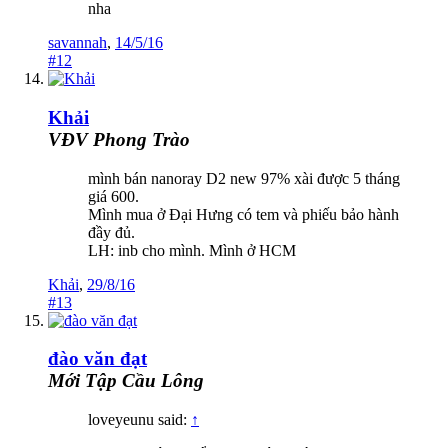
nha
savannah
,
14/5/16
#12
Khải
VĐV Phong Trào
mình bán nanoray D2 new 97% xài được 5 tháng
giá 600.
Mình mua ở Đại Hưng có tem và phiếu bảo hành
đầy đủ.
LH: inb cho mình. Mình ở HCM
Khải
,
29/8/16
#13
đào văn đạt
Mới Tập Cầu Lông
loveyeunu said:
↑