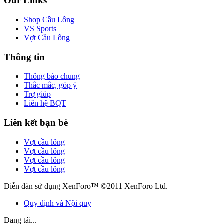
Our Links
Shop Cầu Lông
VS Sports
Vợt Cầu Lông
Thông tin
Thông báo chung
Thắc mắc, góp ý
Trợ giúp
Liên hệ BQT
Liên kết bạn bè
Vợt cầu lông
Vợt cầu lông
Vợt cầu lông
Vợt cầu lông
Diễn đàn sử dụng XenForo™ ©2011 XenForo Ltd.
Quy định và Nội quy
Đang tải...