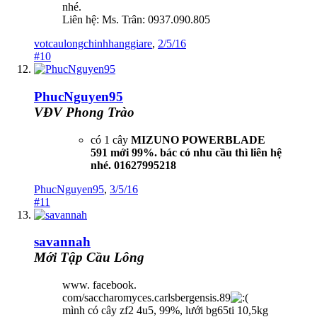
nhé.
Liên hệ: Ms. Trân: 0937.090.805
votcaulongchinhhanggiare
,
2/5/16
#10
PhucNguyen95
VĐV Phong Trào
có 1 cây
MIZUNO POWERBLADE
591 mới 99%. bác có nhu cầu thì liên hệ
nhé. 01627995218
PhucNguyen95
,
3/5/16
#11
savannah
Mới Tập Cầu Lông
www. facebook.
com/saccharomyces.carlsbergensis.89
mình có cây zf2 4u5, 99%, lưới bg65ti 10,5kg