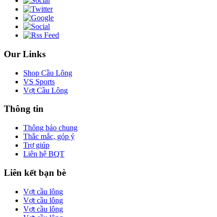
Our Links
Shop Cầu Lông
VS Sports
Vợt Cầu Lông
Thông tin
Thông báo chung
Thắc mắc, góp ý
Trợ giúp
Liên hệ BQT
Liên kết bạn bè
Vợt cầu lông
Vợt cầu lông
Vợt cầu lông