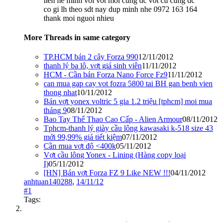
lien he minh voi vot moi cung dc vot cu cung dc
co gi lh theo sdt nay dup minh nhe 0972 163 164
thank moi nguoi nhieu
More Threads in same category
TP.HCM bán 2 cây Forza 990
12/11/2012
thanh lý ba lô, vợt giá sinh viên
11/11/2012
HCM - Cần bán Forza Nano Force Fz9
11/11/2012
can mua gap cay vot fozra 5800 tai BH gan benh vien
thong nhat
10/11/2012
Bán vợt yonex voltric 5 gia 1.2 triệu [tphcm] moi mua
tháng 9
08/11/2012
Bao Tay Thể Thao Cao Cấp - Alien Armour
08/11/2012
Tphcm-thanh lý giày cầu lông kawasaki k-518 size 43
mới 99,99% giá tiết kiệm
07/11/2012
Cần mua vợt độ <400k
05/11/2012
Vợt cầu lông Yonex - Lining (Hàng copy loại
I)
05/11/2012
[HN] Bán vợt Forza FZ 9 Like NEW !!!
04/11/2012
anhtuan140288
,
14/11/12
#1
Tags: