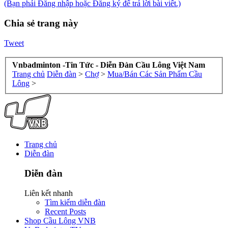
(Bạn phải Đăng nhập hoặc Đăng ký để trả lời bài viết.)
Chia sẻ trang này
Tweet
Vnbadminton -Tin Tức - Diễn Đàn Cầu Lông Việt Nam
Trang chủ
Diễn đàn
>
Chợ
>
Mua/Bán Các Sản Phẩm Cầu
Lông
>
Trang chủ
Diễn đàn
Diễn đàn
Liên kết nhanh
Tìm kiếm diễn đàn
Recent Posts
Shop Cầu Lông VNB