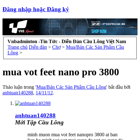
Đăng nhập hoặc Đăng ký
Vnbadminton -Tin Tức - Diễn Đàn Cầu Lông Việt Nam
Trang chủ
Diễn đàn
>
Chợ
>
Mua/Bán Các Sản Phẩm Cầu
Lông
>
mua vot feet nano pro 3800
Thảo luận trong '
Mua/Bán Các Sản Phẩm Cầu Lông
' bắt đầu bởi
anhtuan140288
,
14/11/12
.
anhtuan140288
Mới Tập Cầu Lông
minh muon mua vot feet nanopro 3800 ai ban