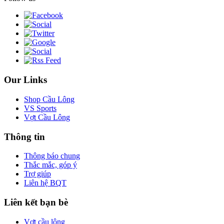
Our Links
Shop Cầu Lông
VS Sports
Vợt Cầu Lông
Thông tin
Thông báo chung
Thắc mắc, góp ý
Trợ giúp
Liên hệ BQT
Liên kết bạn bè
Vợt cầu lông