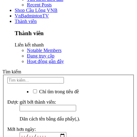
Recent Posts
Shop Cầu Lông VNB
VnBadmintonTV
Thành viên
Thành viên
Liên kết nhanh
Notable Members
Đang truy cập
Hoạt động gần đây
Tìm kiếm
Chỉ tìm trong tiêu đề
Được gửi bởi thành viên:
Dãn cách tên bằng dấu phẩy(,).
Mới hơn ngày: