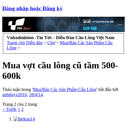
Đăng nhập hoặc Đăng ký
Vnbadminton -Tin Tức - Diễn Đàn Cầu Lông Việt Nam
Trang chủ
Diễn đàn
>
Chợ
>
Mua/Bán Các Sản Phẩm Cầu
Lông
>
Mua vợt cầu lông cũ tầm 500-
600k
Thảo luận trong '
Mua/Bán Các Sản Phẩm Cầu Lông
' bắt đầu bởi
anhduyx2010
,
28/4/14
.
Trang 2 của 2 trang
< Trước
1
2