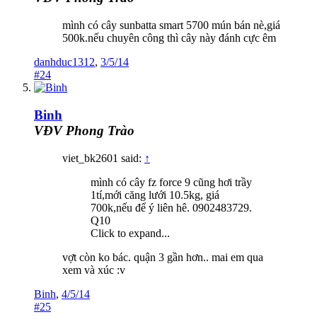
mình có cây sunbatta smart 5700 mún bán nè,giá
500k.nếu chuyên công thì cây này đánh cực êm
danhduc1312
,
3/5/14
#24
Binh
VĐV Phong Trào
viet_bk2601 said:
↑
mình có cây fz force 9 cũng hơi trầy
1tí,mới căng lưới 10.5kg, giá
700k,nếu để ý liên hê. 0902483729.
Q10
Click to expand...
vợt còn ko bác. quận 3 gần hơn.. mai em qua
xem và xúc :v
Binh
,
4/5/14
#25