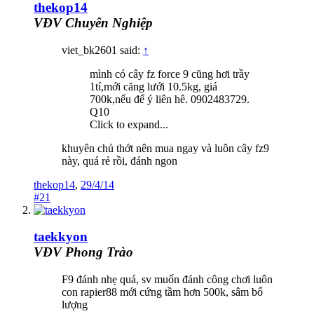
thekop14
VĐV Chuyên Nghiệp
viet_bk2601 said:
↑
mình có cây fz force 9 cũng hơi trầy
1tí,mới căng lưới 10.5kg, giá
700k,nếu để ý liên hê. 0902483729.
Q10
Click to expand...
khuyên chủ thớt nên mua ngay và luôn cây fz9
này, quá rẻ rồi, đánh ngon
thekop14
,
29/4/14
#21
taekkyon
VĐV Phong Trào
F9 đánh nhẹ quá, sv muốn đánh công chơi luôn
con rapier88 mới cứng tầm hơn 500k, sâm bổ
lượng