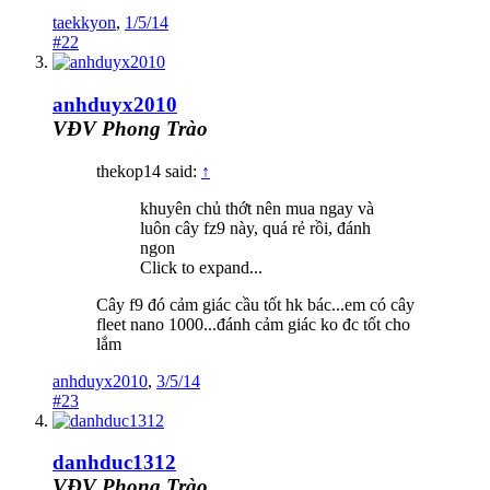
taekkyon
,
1/5/14
#22
anhduyx2010
VĐV Phong Trào
thekop14 said:
↑
khuyên chủ thớt nên mua ngay và
luôn cây fz9 này, quá rẻ rồi, đánh
ngon
Click to expand...
Cây f9 đó cảm giác cầu tốt hk bác...em có cây
fleet nano 1000...đánh cảm giác ko đc tốt cho
lắm
anhduyx2010
,
3/5/14
#23
danhduc1312
VĐV Phong Trào