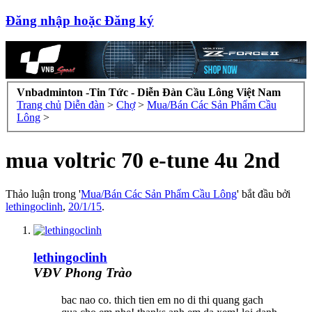
Đăng nhập hoặc Đăng ký
Vnbadminton -Tin Tức - Diễn Đàn Cầu Lông Việt Nam
Trang chủ
Diễn đàn
>
Chợ
>
Mua/Bán Các Sản Phẩm Cầu
Lông
>
mua voltric 70 e-tune 4u 2nd
Thảo luận trong '
Mua/Bán Các Sản Phẩm Cầu Lông
' bắt đầu bởi
lethingoclinh
,
20/1/15
.
lethingoclinh
VĐV Phong Trào
bac nao co. thich tien em no di thi quang gach