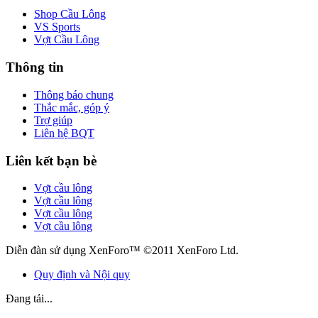
Shop Cầu Lông
VS Sports
Vợt Cầu Lông
Thông tin
Thông báo chung
Thắc mắc, góp ý
Trợ giúp
Liên hệ BQT
Liên kết bạn bè
Vợt cầu lông
Vợt cầu lông
Vợt cầu lông
Vợt cầu lông
Diễn đàn sử dụng XenForo™ ©2011 XenForo Ltd.
Quy định và Nội quy
Đang tải...