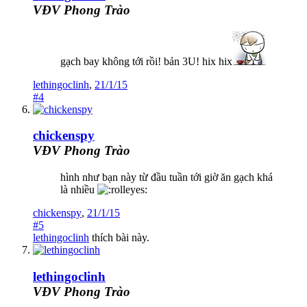
VĐV Phong Trào
gạch bay không tới rồi! bản 3U! hix hix
lethingoclinh
,
21/1/15
#4
chickenspy
VĐV Phong Trào
hình như bạn này từ đầu tuần tới giờ ăn gạch khá
là nhiều
chickenspy
,
21/1/15
#5
lethingoclinh
thích bài này.
lethingoclinh
VĐV Phong Trào