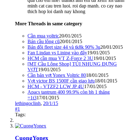
qua cho em nhe! thanks anh em da xem! loi danh
minh cat cau tren luoi. roi dap manh. co cay nao
thich hop loi danh nay khong
More Threads in same category
Cần mua voltric
20/01/2015
Bán cầu lông cũ
20/01/2015
Bán đôi fleet size 44 và tk8k 90% 3u
20/01/2015
Fan Lindan vs Lining vào đây
19/01/2015
HCM cần mua VT Z-Force 2 3U
19/01/2015
[MT Cầu Lông Shop] TÚI NHUNG ĐỰNG
VỢT
19/01/2015
Cần bán vợt Yonex Voltric 80
18/01/2015
Vợt victor BS 1500F cần giao lưu
18/01/2015
HCM - VTZF2 LCW JP 4U
17/01/2015
Apacs tantrum 400 99.9% còn bh 1 tháng
=1t3
17/01/2015
lethingoclinh
,
20/1/15
#1
Tags:
CuongYonex