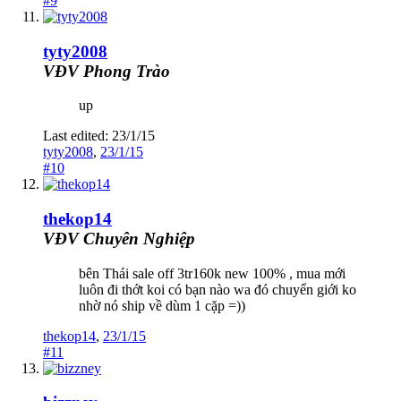
#9
tyty2008
VĐV Phong Trào
up
Last edited:
23/1/15
tyty2008
,
23/1/15
#10
thekop14
VĐV Chuyên Nghiệp
bên Thái sale off 3tr160k new 100% , mua mới
luôn đi thớt koi có bạn nào wa đó chuyển giới ko
nhờ nó ship về dùm 1 cặp =))
thekop14
,
23/1/15
#11