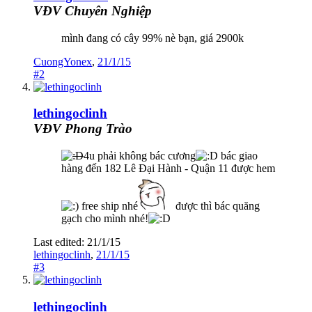
VĐV Chuyên Nghiệp
mình đang có cây 99% nè bạn, giá 2900k
CuongYonex
,
21/1/15
#2
lethingoclinh
VĐV Phong Trào
4u phải không bác cương
bác giao
hàng đến 182 Lê Đại Hành - Quận 11 được hem
free ship nhé
được thì bác quăng
gạch cho mình nhé!
Last edited:
21/1/15
lethingoclinh
,
21/1/15
#3
lethingoclinh