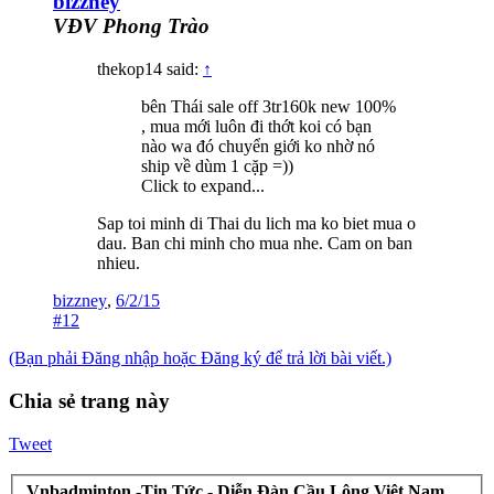
bizzney
VĐV Phong Trào
thekop14 said:
↑
bên Thái sale off 3tr160k new 100%
, mua mới luôn đi thớt koi có bạn
nào wa đó chuyển giới ko nhờ nó
ship về dùm 1 cặp =))
Click to expand...
Sap toi minh di Thai du lich ma ko biet mua o
dau. Ban chi minh cho mua nhe. Cam on ban
nhieu.
bizzney
,
6/2/15
#12
(Bạn phải Đăng nhập hoặc Đăng ký để trả lời bài viết.)
Chia sẻ trang này
Tweet
Vnbadminton -Tin Tức - Diễn Đàn Cầu Lông Việt Nam