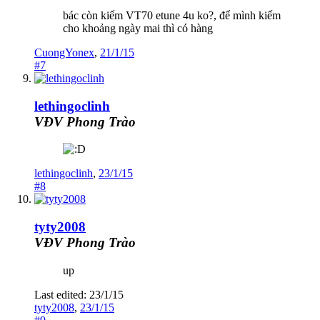
bác còn kiếm VT70 etune 4u ko?, để mình kiếm
cho khoảng ngày mai thì có hàng
CuongYonex
,
21/1/15
#7
lethingoclinh
VĐV Phong Trào
lethingoclinh
,
23/1/15
#8
tyty2008
VĐV Phong Trào
up
Last edited:
23/1/15
tyty2008
,
23/1/15