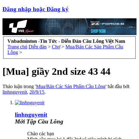
Đăng nhập hoặc Đăng ký
Vnbadminton -Tin Tức - Diễn Đàn Cầu Lông Việt Nam
Trang chủ
Diễn đàn
>
Chợ
>
Mua/Bán Các Sản Phẩm Cầu
Lông
>
[Mua] giầy 2nd size 43 44
Thảo luận trong '
Mua/Bán Các Sản Phẩm Cầu Lông
' bắt đầu bởi
linhnguyenit
,
20/9/15
.
linhnguyenit
Mới Tập Cầu Lông
Chào các bạn