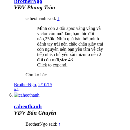
BrotherNgo
VĐV Phong Trào
caheothanh said:
↑
Mình còn 2 đôi apac vàng vàng và
victor còn mới lắm,bạn thic đôi
nào,250k. Nhìu quá bán bớt,minh
đánh tay trái nên chắc chắn giày trái
còn nguyên nên bạn yên tâm về cày
tiếp nhé, chủ yếu xài mizuno nên 2
đôi còn mới,size 43
Click to expand...
Còn ko bác
BrotherNgo
,
2/10/15
#4
caheothanh
VĐV Bán Chuyên
BrotherNgo said:
↑