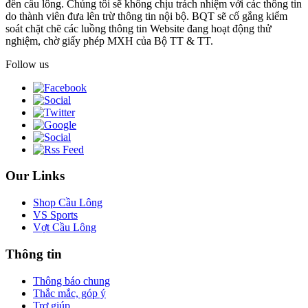
đến cầu lông. Chúng tôi sẽ không chịu trách nhiệm với các thông tin
do thành viên đưa lên trừ thông tin nội bộ. BQT sẽ cố gắng kiểm
soát chặt chẽ các luồng thông tin Website đang hoạt động thử
nghiệm, chờ giấy phép MXH của Bộ TT & TT.
Follow us
Our Links
Shop Cầu Lông
VS Sports
Vợt Cầu Lông
Thông tin
Thông báo chung
Thắc mắc, góp ý
Trợ giúp