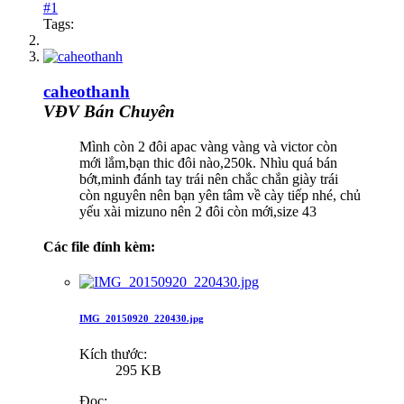
#1
Tags:
caheothanh
VĐV Bán Chuyên
Mình còn 2 đôi apac vàng vàng và victor còn
mới lắm,bạn thic đôi nào,250k. Nhìu quá bán
bớt,minh đánh tay trái nên chắc chắn giày trái
còn nguyên nên bạn yên tâm về cày tiếp nhé, chủ
yếu xài mizuno nên 2 đôi còn mới,size 43
Các file đính kèm:
IMG_20150920_220430.jpg
Kích thước:
295 KB
Đọc: