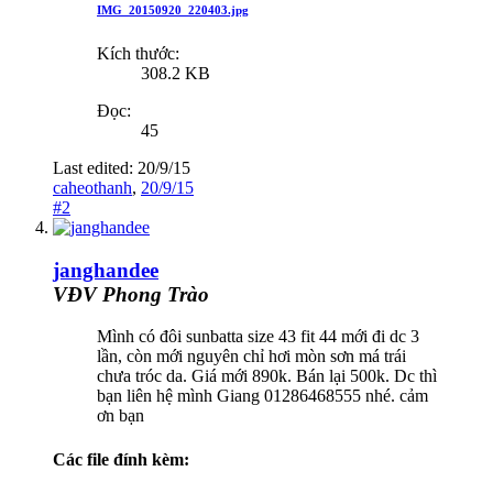
IMG_20150920_220403.jpg
Kích thước:
308.2 KB
Đọc:
45
Last edited:
20/9/15
caheothanh
,
20/9/15
#2
janghandee
VĐV Phong Trào
Mình có đôi sunbatta size 43 fit 44 mới đi dc 3
lần, còn mới nguyên chỉ hơi mòn sơn má trái
chưa tróc da. Giá mới 890k. Bán lại 500k. Dc thì
bạn liên hệ mình Giang 01286468555 nhé. cảm
ơn bạn
Các file đính kèm: