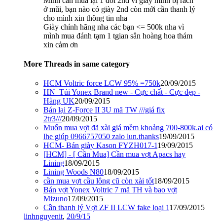
Mình cần mua lại 1 đôi 2nd vì giày mình bị rách
ở mũi, bạn nào có giày 2nd còn mới cần thanh lý
cho mình xin thông tin nha
Giày chính hãng nha các bạn <= 500k nha vì
mình mua đánh tạm 1 tgian sân hoàng hoa thám
xin cảm ơn
More Threads in same category
HCM Voltric force LCW 95% =750k
20/09/2015
HN_Túi Yonex Brand new - Cực chất - Cực đẹp -
Hàng UK
20/09/2015
Bán lại Z-Force II 3U mã TW ///giá fix
2tr3///
20/09/2015
Muốn mua vợt đã xài giá mềm khoảng 700-800k.ai có
lhe giúp 0966757050 zalo lun.thanks
19/09/2015
HCM- Bán giày Kason FYZH017-1
19/09/2015
[HCM] - [ Cần Mua] Cần mua vợt Apacs hay
Lining
18/09/2015
Lining Woods N80
18/09/2015
cần mua vợt cầu lông cũ còn xài tốt
18/09/2015
Bán vợt Yonex Voltric 7 mã TH và bao vợt
Mizuno
17/09/2015
Cần thanh lý Vợt ZF II LCW fake loại 1
17/09/2015
linhnguyenit
,
20/9/15