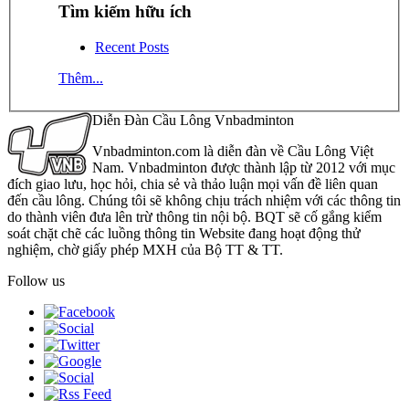
Tìm kiếm hữu ích
Recent Posts
Thêm...
Diễn Đàn Cầu Lông Vnbadminton
Vnbadminton.com là diễn đàn về Cầu Lông Việt
Nam. Vnbadminton được thành lập từ 2012 với mục
đích giao lưu, học hỏi, chia sẻ và thảo luận mọi vấn đề liên quan
đến cầu lông. Chúng tôi sẽ không chịu trách nhiệm với các thông tin
do thành viên đưa lên trừ thông tin nội bộ. BQT sẽ cố gắng kiểm
soát chặt chẽ các luồng thông tin Website đang hoạt động thử
nghiệm, chờ giấy phép MXH của Bộ TT & TT.
Follow us