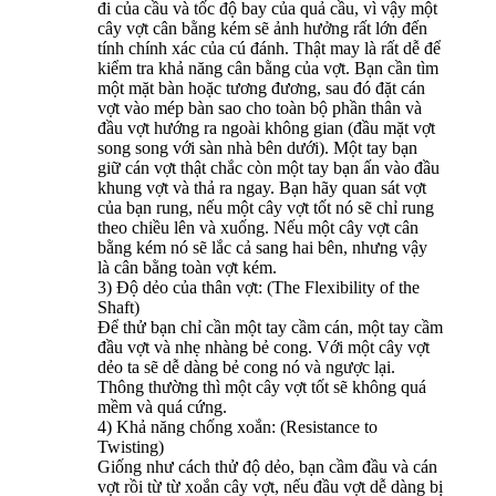
đi của cầu và tốc độ bay của quả cầu, vì vậy một
cây vợt cân bằng kém sẽ ảnh hưởng rất lớn đến
tính chính xác của cú đánh. Thật may là rất dễ để
kiểm tra khả năng cân bằng của vợt. Bạn cần tìm
một mặt bàn hoặc tương đương, sau đó đặt cán
vợt vào mép bàn sao cho toàn bộ phần thân và
đầu vợt hướng ra ngoài không gian (đầu mặt vợt
song song với sàn nhà bên dưới). Một tay bạn
giữ cán vợt thật chắc còn một tay bạn ấn vào đầu
khung vợt và thả ra ngay. Bạn hãy quan sát vợt
của bạn rung, nếu một cây vợt tốt nó sẽ chỉ rung
theo chiều lên và xuống. Nếu một cây vợt cân
bằng kém nó sẽ lắc cả sang hai bên, nhưng vậy
là cân bằng toàn vợt kém.
3) Độ dẻo của thân vợt: (The Flexibility of the
Shaft)
Để thử bạn chỉ cần một tay cầm cán, một tay cầm
đầu vợt và nhẹ nhàng bẻ cong. Với một cây vợt
dẻo ta sẽ dễ dàng bẻ cong nó và ngược lại.
Thông thường thì một cây vợt tốt sẽ không quá
mềm và quá cứng.
4) Khả năng chống xoắn: (Resistance to
Twisting)
Giống như cách thử độ dẻo, bạn cầm đầu và cán
vợt rồi từ từ xoắn cây vợt, nếu đầu vợt dễ dàng bị