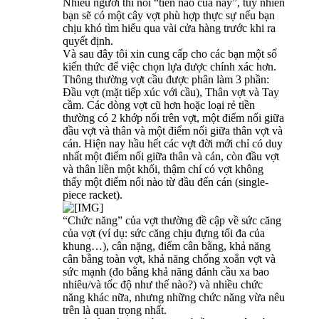
Nhiều người thì nói “tiền nào của nấy”, tuy nhiên
bạn sẽ có một cây vợt phù hợp thực sự nếu bạn
chịu khó tìm hiểu qua vài cửa hàng trước khi ra
quyết định.
Và sau đây tôi xin cung cấp cho các bạn một số
kiến thức để việc chọn lựa được chính xác hơn.
Thông thường vợt cầu được phân làm 3 phần:
Đầu vợt (mặt tiếp xúc với cầu), Thân vợt và Tay
cầm. Các dòng vợt cũ hơn hoặc loại rẻ tiền
thường có 2 khớp nối trên vợt, một điểm nối giữa
đầu vợt và thân và một điểm nối giữa thân vợt và
cán. Hiện nay hầu hết các vợt đời mới chỉ có duy
nhất một điểm nối giữa thân và cán, còn đầu vợt
và thân liền một khối, thậm chí có vợt không
thấy một điểm nối nào từ đầu đến cán (single-
piece racket).
“Chức năng” của vợt thường đề cập về sức căng
của vợt (ví dụ: sức căng chịu đựng tối đa của
khung…), cân nặng, điểm cân bằng, khả năng
cân bằng toàn vợt, khả năng chống xoắn vợt và
sức mạnh (đo bằng khả năng đánh cầu xa bao
nhiêu/và tốc độ như thế nào?) và nhiều chức
năng khác nữa, nhưng những chức năng vừa nêu
trên là quan trọng nhất.