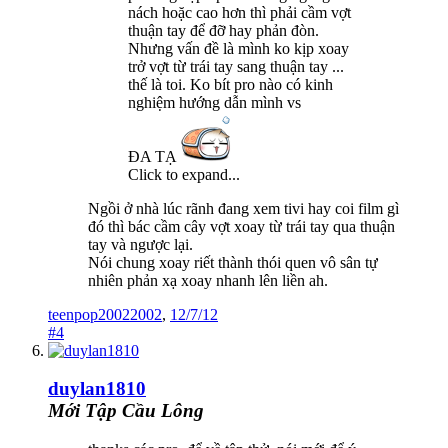
nách hoặc cao hơn thì phải cầm vợt
thuận tay để đỡ hay phản đòn.
Nhưng vấn đề là mình ko kịp xoay
trở vợt từ trái tay sang thuận tay ...
thế là toi. Ko bít pro nào có kinh
nghiệm hướng dẫn mình vs
ĐA TẠ
Click to expand...
Ngồi ở nhà lúc rãnh đang xem tivi hay coi film gì
đó thì bác cầm cây vợt xoay từ trái tay qua thuận
tay và ngược lại.
Nói chung xoay riết thành thói quen vô sân tự
nhiên phản xạ xoay nhanh lên liền ah.
teenpop20022002
,
12/7/12
#4
duylan1810
Mới Tập Cầu Lông