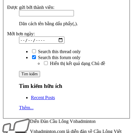
Được gửi bởi thành viên:
Dãn cách tên bằng dấu phẩy(,).
Mới hơn ngày:
Search this thread only
Search this forum only
Hiển thị kết quả dạng Chủ đề
Tìm kiếm hữu ích
Recent Posts
Thêm...
Diễn Đàn Cầu Lông Vnbadminton
Vnbadminton.com là diễn đàn về Cầu Lông Việt