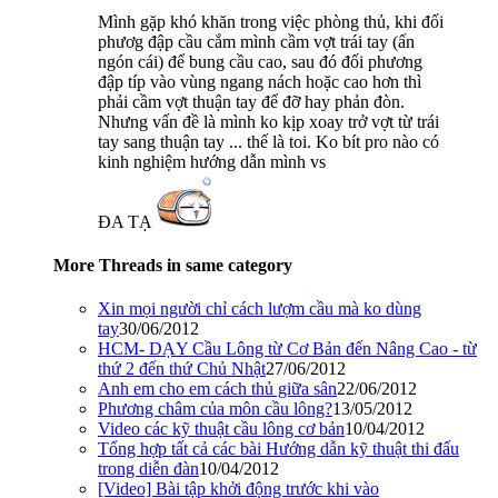
Mình gặp khó khăn trong việc phòng thủ, khi đối
phươg đập cầu cắm mình cầm vợt trái tay (ấn
ngón cái) để bung cầu cao, sau đó đối phương
đập típ vào vùng ngang nách hoặc cao hơn thì
phải cầm vợt thuận tay để đỡ hay phản đòn.
Nhưng vấn đề là mình ko kịp xoay trở vợt từ trái
tay sang thuận tay ... thế là toi. Ko bít pro nào có
kinh nghiệm hướng dẫn mình vs
ĐA TẠ
More Threads in same category
Xin mọi người chỉ cách lượm cầu mà ko dùng
tay
30/06/2012
HCM- DẠY Cầu Lông từ Cơ Bản đến Nâng Cao - từ
thứ 2 đến thứ Chủ Nhật
27/06/2012
Anh em cho em cách thủ giữa sân
22/06/2012
Phương châm của môn cầu lông?
13/05/2012
Video các kỹ thuật cầu lông cơ bản
10/04/2012
Tổng hợp tất cả các bài Hướng dẫn kỹ thuật thi đấu
trong diễn đàn
10/04/2012
[Video] Bài tập khởi động trước khi vào