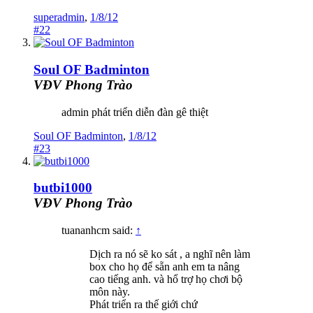
superadmin
,
1/8/12
#22
Soul OF Badminton
VĐV Phong Trào
admin phát triển diễn đàn gê thiệt
Soul OF Badminton
,
1/8/12
#23
butbi1000
VĐV Phong Trào
tuananhcm said:
↑
Dịch ra nó sẽ ko sát , a nghĩ nên làm
box cho họ để sẵn anh em ta nâng
cao tiếng anh. và hổ trợ họ chơi bộ
môn này.
Phát triển ra thế giới chứ