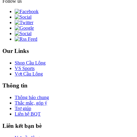
Follow us
Our Links
Shop Cầu Lông
VS Sports
Vợt Cầu Lông
Thông tin
Thông báo chung
Thắc mắc, góp ý
Trợ giúp
Liên hệ BQT
Liên kết bạn bè