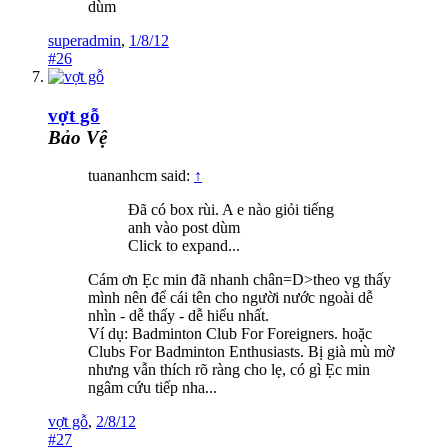
dùm
superadmin
,
1/8/12
#26
vợt gỗ
Bảo Vệ
tuananhcm said:
↑
Đã có box rùi. A e nào giỏi tiếng
anh vào post dùm
Click to expand...
Cám ơn Ẹc min đã nhanh chân=D>theo vg thấy
mình nên để cái tên cho người nước ngoài dễ
nhìn - dễ thấy - dễ hiểu nhất.
Ví dụ: Badminton Club For Foreigners. hoặc
Clubs For Badminton Enthusiasts. Bị già mù mờ
nhưng vẫn thích rõ ràng cho lẹ, có gì Ẹc min
ngâm cứu tiếp nha...
vợt gỗ
,
2/8/12
#27