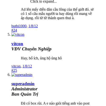
Click to expand...
Ad lên mấy diễn đàn cầu lông của thế giới đó. sẽ
có 1 số câu mẫu người ta hay dùng rồi mang về
áp dụng. rồi từ từ thành quen thui à.
butbi1000
,
1/8/12
#24
vitcon
VĐV Chuyên Nghiệp
Hay, bổ ích, ủng hộ ủng hô
vitcon
,
1/8/12
#25
superadmin
Administrator
Ban Quản Trị
Đã có box rùi. A e nào giỏi tiếng anh vào post