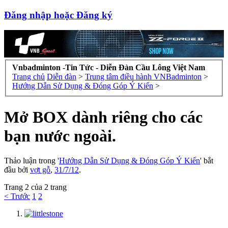
Đăng nhập hoặc Đăng ký
Vnbadminton -Tin Tức - Diễn Đàn Cầu Lông Việt Nam
Trang chủ
Diễn đàn
>
Trung tâm điều hành VNBadminton
>
Hướng Dẫn Sử Dụng & Đóng Góp Ý Kiến
>
Mở BOX dành riêng cho các
bạn nước ngoài.
Thảo luận trong '
Hướng Dẫn Sử Dụng & Đóng Góp Ý Kiến
' bắt
đầu bởi
vợt gỗ
,
31/7/12
.
Trang 2 của 2 trang
< Trước
1
2