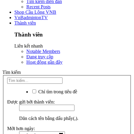
Tìm kiếm diễn đàn
Recent Posts
Shop Cầu Lông VNB
VnBadmintonTV
Thành viên
Thành viên
Liên kết nhanh
Notable Members
Đang truy cập
Hoạt động gần đây
Tìm kiếm
Chỉ tìm trong tiêu đề
Được gửi bởi thành viên:
Dãn cách tên bằng dấu phẩy(,).
Mới hơn ngày: