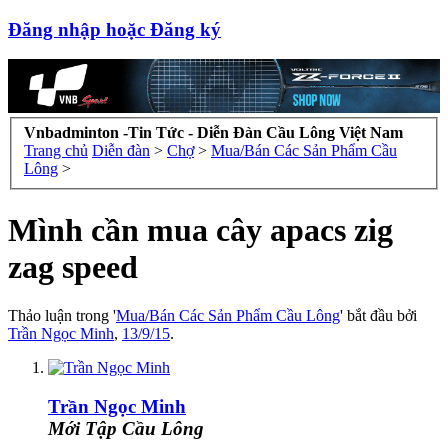
Đăng nhập hoặc Đăng ký
Vnbadminton -Tin Tức - Diễn Đàn Cầu Lông Việt Nam
Trang chủ
Diễn đàn
>
Chợ
>
Mua/Bán Các Sản Phẩm Cầu
Lông
>
Mình cần mua cây apacs zig
zag speed
Thảo luận trong '
Mua/Bán Các Sản Phẩm Cầu Lông
' bắt đầu bởi
Trần Ngọc Minh
,
13/9/15
.
Trần Ngọc Minh
Mới Tập Cầu Lông