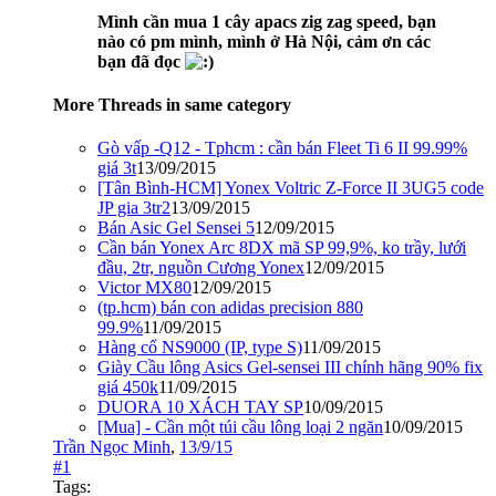
Mình cần mua 1 cây apacs zig zag speed, bạn
nào có pm mình, mình ở Hà Nội, cảm ơn các
bạn đã đọc
More Threads in same category
Gò vấp -Q12 - Tphcm : cần bán Fleet Ti 6 II 99.99%
giá 3t
13/09/2015
[Tân Bình-HCM] Yonex Voltric Z-Force II 3UG5 code
JP gia 3tr2
13/09/2015
Bán Asic Gel Sensei 5
12/09/2015
Cần bán Yonex Arc 8DX mã SP 99,9%, ko trầy, lưới
đầu, 2tr, nguồn Cương Yonex
12/09/2015
Victor MX80
12/09/2015
(tp.hcm) bán con adidas precision 880
99.9%
11/09/2015
Hàng cổ NS9000 (IP, type S)
11/09/2015
Giày Cầu lông Asics Gel-sensei III chính hãng 90% fix
giá 450k
11/09/2015
DUORA 10 XÁCH TAY SP
10/09/2015
[Mua] - Cần một túi cầu lông loại 2 ngăn
10/09/2015
Trần Ngọc Minh
,
13/9/15
#1
Tags: