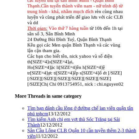
các t
uy
ển th
ủ
tại sân B
ình Minh
- Qu
ận B
ình
Th
ạnh
.Cần tuyển thành viên nam - nữ trình độ từ
trung bình - khá, nh
ằm
mụch
đ
ích
rèn
cùng nhau
luy
ện v
à c
ùng ph
át tri
ển
đ
ể
giao lưu với các CLB
và dd
Thời gian:
Vào th
ứ 7 h
àng t
u
ần
từ 10
h
đ
ến 1h t
ại
S
sân số 3,
ân B
ình
Minh
24
Đ
ường B
ùi
Đ
ình T
uý, Qu
ận B
ình Th
ạnh
K
êu g
ọi c
ác Men qu
ận B
ình Th
ạnh v
à c
ác v
ùng
l
ận c
ận tham gia.
C
ác b
ạn cho bi
ết
t
ên,
nick yahoo v
à s
ố
đi
ện
th[SIZE=4]o[SIZE=4]ại,
Ho[SIZE=4]ặc li[SIZE=4]ên h[SIZE=4]ệ
tr[SIZE=4]ực ti[SIZE=4]ếp s[SIZE=4]ố dt [/SIZE]
[/SIZE][/SIZE][/SIZE][/SIZE][/SIZE][/SIZE]
[/SIZE]
Ch
ị Chi 0913754951, nick : chi.nguyen02
More Threads in same category
Tìm bạn đánh cầu lông ở đường chế lan viên quận tân
phú tphcm
13/12/2012
Tìm kiếm Anh chị em vợt thủ Sóc Trăng tại Sài
Thành
12/12/2012
Sân Cầu Lông CLB Quận 10 cần tuyền thêm 2-3 thành
viên
11/12/2012