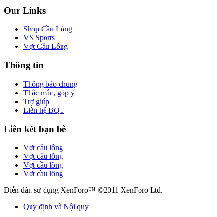
Our Links
Shop Cầu Lông
VS Sports
Vợt Cầu Lông
Thông tin
Thông báo chung
Thắc mắc, góp ý
Trợ giúp
Liên hệ BQT
Liên kết bạn bè
Vợt cầu lông
Vợt cầu lông
Vợt cầu lông
Vợt cầu lông
Diễn đàn sử dụng XenForo™ ©2011 XenForo Ltd.
Quy định và Nội quy