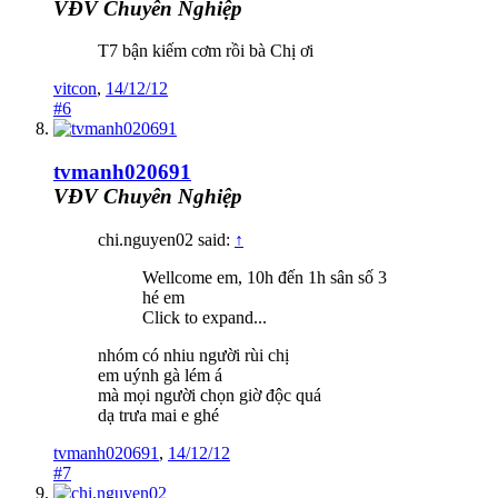
VĐV Chuyên Nghiệp
T7 bận kiếm cơm rồi bà Chị ơi
vitcon
,
14/12/12
#6
tvmanh020691
VĐV Chuyên Nghiệp
chi.nguyen02 said:
↑
Wellcome em, 10h đến 1h sân số 3
hé em
Click to expand...
nhóm có nhiu người rùi chị
em uýnh gà lém á
mà mọi người chọn giờ độc quá
dạ trưa mai e ghé
tvmanh020691
,
14/12/12
#7