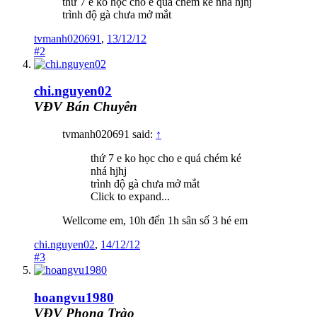
thứ 7 e ko học cho e quá chém ké nhá hjhj
trình độ gà chưa mở mắt
tvmanh020691
,
13/12/12
#2
chi.nguyen02
VĐV Bán Chuyên
tvmanh020691 said:
↑
thứ 7 e ko học cho e quá chém ké
nhá hjhj
trình độ gà chưa mở mắt
Click to expand...
Wellcome em, 10h đến 1h sân số 3 hé em
chi.nguyen02
,
14/12/12
#3
hoangvu1980
VĐV Phong Trào