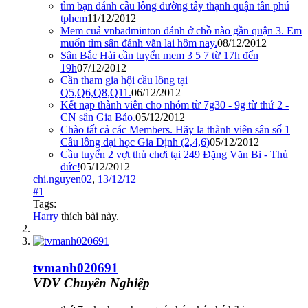
tìm bạn đánh cầu lông đường tây thạnh quận tân phú
tphcm
11/12/2012
Mem cuả vnbadminton đánh ở chồ nào gần quận 3. Em
muốn tìm sân đánh vãn lai hôm nay.
08/12/2012
Sân Bắc Hải cần tuyển mem 3 5 7 từ 17h đến
19h
07/12/2012
Cần tham gia hội cầu lông tại
Q5,Q6,Q8,Q11.
06/12/2012
Kết nạp thành viên cho nhóm từ 7g30 - 9g từ thứ 2 -
CN sân Gia Bảo.
05/12/2012
Chào tất cả các Members. Hãy la thành viên sân số 1
Cầu lông dại học Gia Định (2,4,6)
05/12/2012
Cầu tuyển 2 vợt thủ chơi tại 249 Đặng Văn Bi - Thủ
đức!
05/12/2012
chi.nguyen02
,
13/12/12
#1
Tags:
Harry
thích bài này.
tvmanh020691
VĐV Chuyên Nghiệp