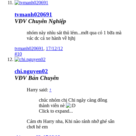
tvmanh020691
VĐV Chuyên Nghiệp
nhóm này nhìu sát thủ lém...mới qua có 1 bữa mà
vác dc cả xe hành về hjhj
tvmanh020691
,
17/12/12
#10
chi.nguyen02
VĐV Bán Chuyên
Harry said:
↑
chúc nhóm chị Chi ngày càng đông
thành viên nè
Click to expand...
Cám ơn Harry nha, Khi nào rảnh nhớ ghé sân
chơi hé em