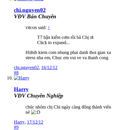
chi.nguyen02
VĐV Bán Chuyên
vitcon said:
↑
T7 bận kiếm cơm rồi bà Chị ơi
Click to expand...
Hiihih kiem com nhung phai danh thoi gian xa
stress nha em, Chuc em vui ve va thanh cong
chi.nguyen02
,
16/12/12
#8
Harry
VĐV Chuyên Nghiệp
chúc nhóm chị Chi ngày càng đông thành viên
nè
Harry
,
17/12/12
#9