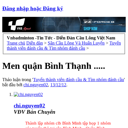
Đăng nhập hoặc Đăng ký
Vnbadminton -Tin Tức - Diễn Đàn Cầu Lông Việt Nam
Trang chủ
Diễn đàn
>
Sân Cầu Lông Và Huấn Luyện
>
Tuyển
thành viên đánh cầu & Tìm nhóm đánh cầu
>
Men quận Bình Thạnh .....
Thảo luận trong '
Tuyển thành viên đánh cầu & Tìm nhóm đánh cầu
'
bắt đầu bởi
chi.nguyen02
,
13/12/12
.
chi.nguyen02
VĐV Bán Chuyên
Th
ành l
ập nh
óm clb B
ình Minh
t
ập h
ọp
1 nhóm