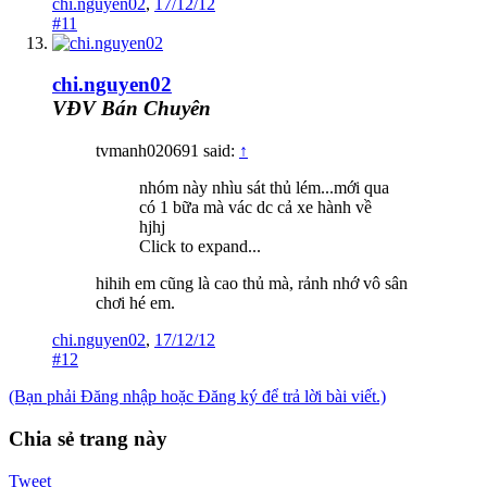
chi.nguyen02
,
17/12/12
#11
chi.nguyen02
VĐV Bán Chuyên
tvmanh020691 said:
↑
nhóm này nhìu sát thủ lém...mới qua
có 1 bữa mà vác dc cả xe hành về
hjhj
Click to expand...
hihih em cũng là cao thủ mà, rảnh nhớ vô sân
chơi hé em.
chi.nguyen02
,
17/12/12
#12
(Bạn phải Đăng nhập hoặc Đăng ký để trả lời bài viết.)
Chia sẻ trang này
Tweet