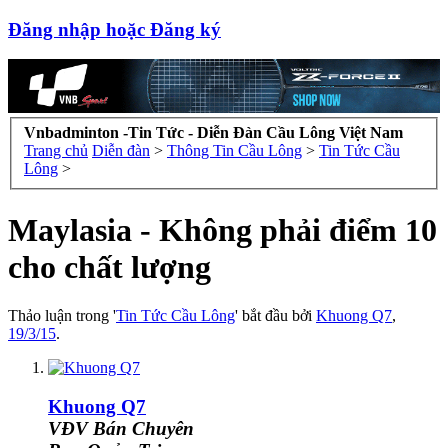
Đăng nhập hoặc Đăng ký
Vnbadminton -Tin Tức - Diễn Đàn Cầu Lông Việt Nam
Trang chủ
Diễn đàn
>
Thông Tin Cầu Lông
>
Tin Tức Cầu
Lông
>
Maylasia - Không phải điểm 10
cho chất lượng
Thảo luận trong '
Tin Tức Cầu Lông
' bắt đầu bởi
Khuong Q7
,
19/3/15
.
Khuong Q7
VĐV Bán Chuyên