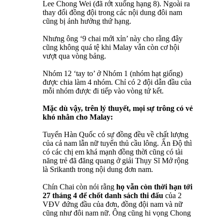
Lee Chong Wei (đã rớt xuống hạng 8). Ngoài ra
thay đổi đồng đội trong các nội dung đôi nam
cũng bị ảnh hưởng thứ hạng.
Nhưng ông ‘9 chai mới xỉn’ này cho rằng đây
cũng không quá tệ khi Malay vẫn còn cơ hội
vượt qua vòng bảng.
Nhóm 12 ‘tay to’ ở Nhóm 1 (nhóm hạt giống)
được chia làm 4 nhóm. Chỉ có 2 đội dẫn đầu của
mỗi nhóm được đi tiếp vào vòng tứ kết.
Mặc dù vậy, trên lý thuyết, mọi sự trông có vẻ
khó nhằn cho Malay:
Tuyển Hàn Quốc có sự đồng đều về chất lượng
của cả nam lẫn nữ tuyển thủ cầu lông. Ấn Độ thì
có các chị em khá mạnh đồng thời cũng có tài
năng trẻ đã đăng quang ở giải Thụy Sĩ Mở rộng
là Srikanth trong nội dung đơn nam.
Chín Chai còn nói rằng
họ vẫn còn thời hạn tới
27 tháng 4 để chốt danh sách thi đấu
của 2
VĐV đứng đầu của đơn, đồng đội nam và nữ
cũng như đôi nam nữ. Ông cũng hi vọng Chong