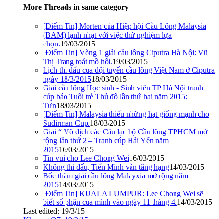
More Threads in same category
[Điểm Tin] Morten của Hiệp hội Cầu Lông Malaysia
(BAM) lạnh nhạt với việc thử nghiệm lựa
chọn.
19/03/2015
[Điểm Tin] Vòng 1 giải cầu lông Ciputra Hà Nội: Vũ
Thị Trang toát mồ hôi.
19/03/2015
Lịch thi đấu của đội tuyển cầu lông Việt Nam ở Ciputra
ngày 18/3/2015
18/03/2015
Giải cầu lông Học sinh - Sinh viên TP Hà Nội tranh
cúp báo Tuổi trẻ Thủ đô lần thứ hai năm 2015:
Tưn
18/03/2015
[Điểm Tin] Malaysia thiếu những hạt giống mạnh cho
Sudirman Cup.
18/03/2015
Giải “ Vô địch các Câu lạc bộ Cầu lông TPHCM mở
rộng lần thứ 2 – Tranh cúp Hải Yến năm
2015
16/03/2015
Tin vui cho Lee Chong Wei
16/03/2015
Không thi đấu, Tiến Minh vẫn tăng hạng
14/03/2015
Bốc thăm giải cầu lông Malayxia mở rộng năm
2015
14/03/2015
[Điểm Tin] KUALA LUMPUR: Lee Chong Wei sẽ
biết số phận của mình vào ngày 11 tháng 4.
14/03/2015
Last edited:
19/3/15