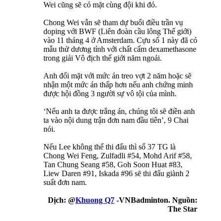
Wei cũng sẽ có mặt cùng đội khi đó.
Chong Wei vẫn sẽ tham dự buổi điều trần vụ
doping với BWF (Liên đoàn cầu lông Thế giới)
vào 11 tháng 4 ở Amsterdam. Cựu số 1 này đã có
mẫu thử dương tính với chất cấm dexamethasone
trong giải Vô địch thế giới năm ngoái.
Anh đối mặt với mức án treo vợt 2 năm hoặc sẽ
nhận một mức án thấp hơn nếu anh chứng minh
được hội đồng 3 người sự vô tội của mình.
‘Nếu anh ta được trắng án, chúng tôi sẽ điền anh
ta vào nội dung trận đơn nam đầu tiên’, 9 Chai
nói.
Nếu Lee không thể thi đấu thì số 37 TG là
Chong Wei Feng, Zulfadli #54, Mohd Arif #58,
Tan Chung Seang #58, Goh Soon Huat #83,
Liew Daren #91, Iskada #96 sẽ thi đấu giành 2
suất đơn nam.
Dịch: @
Khuong Q7
-VNBadminton. Nguồn:
The Star