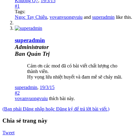
Khuong Q7
,
19/3/15
#1
Tags:
Ngọc Tay Chiêu
,
vovanvuongvuiu
and
superadmin
like this.
superadmin
Administrator
Ban Quản Trị
Cảm ơn các mod đã có bài viết chất lượng cho
thành viên.
Hy vọng lửa nhiệt huyết và đam mê sẽ cháy mãi.
superadmin
,
19/3/15
#2
vovanvuongvuiu
thích bài này.
(Bạn phải Đăng nhập hoặc Đăng ký để trả lời bài viết.)
Chia sẻ trang này
Tweet