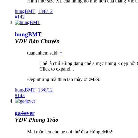
Hình như size XL của lining nó nhỏ hơn của thằng Vic th
hungBMT
,
13/8/12
#142
hungBMT
VĐV Bán Chuyên
tuananhcm said:
↑
Thế là chú Hùng đang chê a mặc lining k đẹp hở. 
Click to expand...
Đẹp nhưng mà thua tao mày ơi :M29:
hungBMT
,
13/8/12
#143
ga4ever
VĐV Phong Trào
Mai mặc lên cho ae coi thử đi a Hùng :M02: