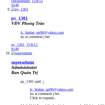
chickensoup
,
15/8/12
#148
py_1301
VĐV Phong Trào
fc_lindan_qn90@yahoo.com
ko ai comment j het
py_1301
,
15/8/12
#149
superadmin
Administrator
Ban Quản Trị
py_1301 said:
↑
fc_lindan_qn90@yahoo.com
ko ai comment j het
Click to expand...