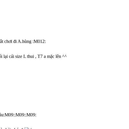
ắt chơi đi A.hùng :M012:
 lại cái size L thui , T7 a mặc lên ^^
 cầu:M09::M09::M09: