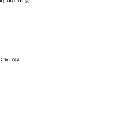
ì phải chú ơi
Giỡn mặt à