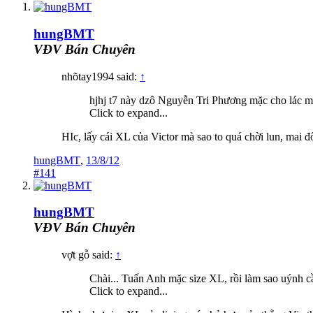
hungBMT
VĐV Bán Chuyên
nhõtay1994 said:
↑
hjhj t7 này dzô Nguyễn Tri Phương mặc cho lác m
Click to expand...
HIc, lấy cái XL của Victor mà sao to quá chời lun, mai đổi
hungBMT
,
13/8/12
#141
hungBMT
VĐV Bán Chuyên
vợt gỗ said:
↑
Chài... Tuấn Anh mặc size XL, rồi làm sao uýnh
Click to expand...