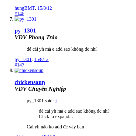
hungBMT
,
15/8/12
#146
py_1301
VĐV Phong Trào
để cái yh mà e add sao không đc nhỉ
py_1301
,
15/8/12
#147
chickensoup
VĐV Chuyên Nghiệp
py_1301 said:
↑
để cái yh mà e add sao không đc nhỉ
Click to expand...
Cái yh nào ko add đc vậy bạn