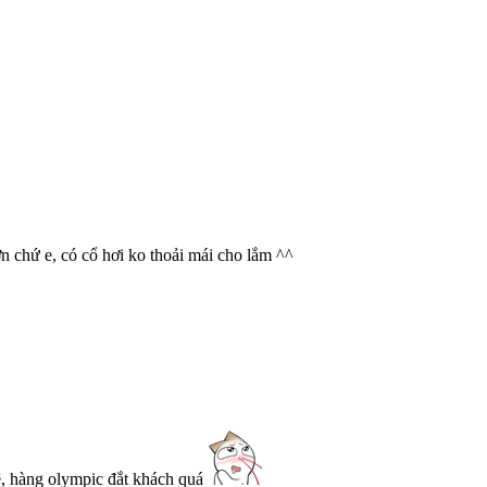
n chứ e, có cổ hơi ko thoải mái cho lắm ^^
hê, hàng olympic đắt khách quá