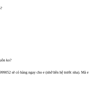
o?
luôn ko?
999052 sẽ có hàng ngay cho e (nhớ liên hệ trước nha). Mà e