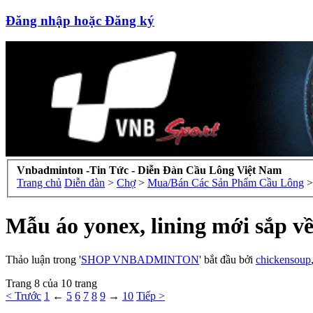
Đăng nhập hoặc Đăng ký
Vnbadminton -Tin Tức - Diễn Đàn Cầu Lông Việt Nam
Trang chủ
Diễn đàn
>
Chợ
>
Mua/Bán Các Sản Phẩm Cầu Lông
>
Mẫu áo yonex, lining mới sắp về
Thảo luận trong '
SHOP VNBADMINTON
' bắt đầu bởi
chickensoup
Trang 8 của 10 trang
< Trước
1
←
5
6
7
8
9
→
10
Tiếp >