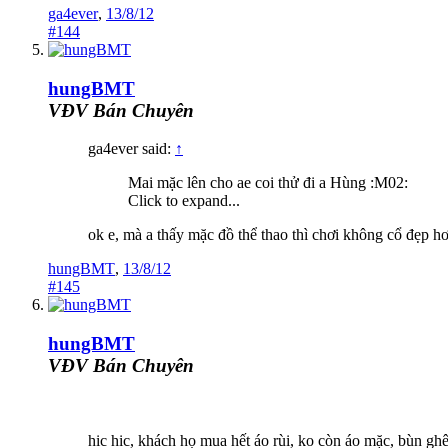
ga4ever
,
13/8/12
#144
hungBMT
VĐV Bán Chuyên
ga4ever said:
↑
Mai mặc lên cho ae coi thử đi a Hùng :M02:
Click to expand...
ok e, mà a thấy mặc đồ thể thao thì chơi không cổ đẹp hơ
hungBMT
,
13/8/12
#145
hungBMT
VĐV Bán Chuyên
hic hic, khách họ mua hết áo rùi, ko còn áo mặc, bùn g