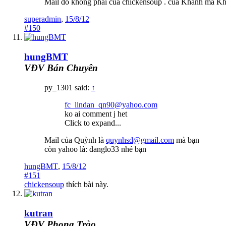
Mail đó không phải của chickensoup . của Khánh mà Kh
superadmin
,
15/8/12
#150
hungBMT
VĐV Bán Chuyên
py_1301 said:
↑
fc_lindan_qn90@yahoo.com
ko ai comment j het
Click to expand...
Mail của Quỳnh là
quynhsd@gmail.com
mà bạn
còn yahoo là: danglo33 nhé bạn
hungBMT
,
15/8/12
#151
chickensoup
thích bài này.
kutran
VĐV Phong Trào