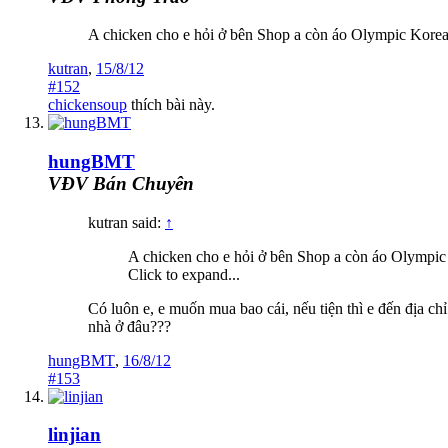
A chicken cho e hỏi ở bên Shop a còn áo Olympic Korea
kutran
,
15/8/12
#152
chickensoup
thích bài này.
hungBMT
VĐV Bán Chuyên
kutran said:
↑
A chicken cho e hỏi ở bên Shop a còn áo Olympic
Click to expand...
Có luôn e, e muốn mua bao cái, nếu tiện thì e đến địa 
nhà ở đâu???
hungBMT
,
16/8/12
#153
linjian