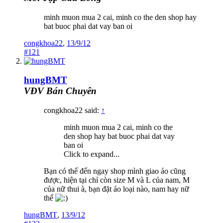
minh muon mua 2 cai, minh co the den shop hay
bat buoc phai dat vay ban oi
congkhoa22
,
13/9/12
#121
hungBMT
VĐV Bán Chuyên
congkhoa22 said:
↑
minh muon mua 2 cai, minh co the
den shop hay bat buoc phai dat vay
ban oi
Click to expand...
Bạn có thể đến ngay shop mình giao áo cũng
được, hiện tại chỉ còn size M và L của nam, M
của nữ thui à, bạn đặt áo loại nào, nam hay nữ
thế
hungBMT
,
13/9/12