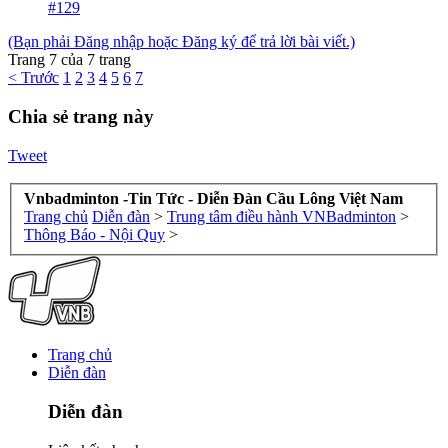
#129
(Bạn phải Đăng nhập hoặc Đăng ký để trả lời bài viết.)
Trang 7 của 7 trang
< Trước
1
2
3
4
5
6
7
Chia sẻ trang này
Tweet
Vnbadminton -Tin Tức - Diễn Đàn Cầu Lông Việt Nam
Trang chủ
Diễn đàn
>
Trung tâm điều hành VNBadminton
>
Thông Báo - Nội Quy
>
Trang chủ
Diễn đàn
Diễn đàn