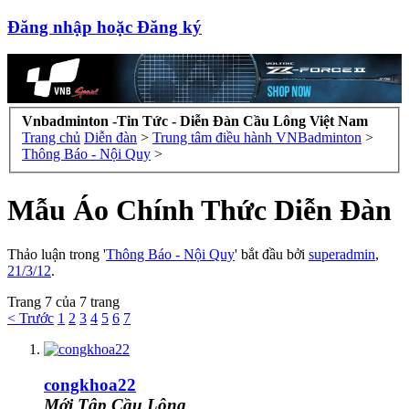
Đăng nhập hoặc Đăng ký
Vnbadminton -Tin Tức - Diễn Đàn Cầu Lông Việt Nam
Trang chủ
Diễn đàn
>
Trung tâm điều hành VNBadminton
>
Thông Báo - Nội Quy
>
Mẫu Áo Chính Thức Diễn Đàn
Thảo luận trong '
Thông Báo - Nội Quy
' bắt đầu bởi
superadmin
,
21/3/12
.
Trang 7 của 7 trang
< Trước
1
2
3
4
5
6
7
congkhoa22
Mới Tập Cầu Lông