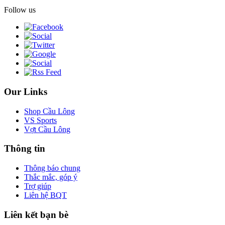
Follow us
Our Links
Shop Cầu Lông
VS Sports
Vợt Cầu Lông
Thông tin
Thông báo chung
Thắc mắc, góp ý
Trợ giúp
Liên hệ BQT
Liên kết bạn bè