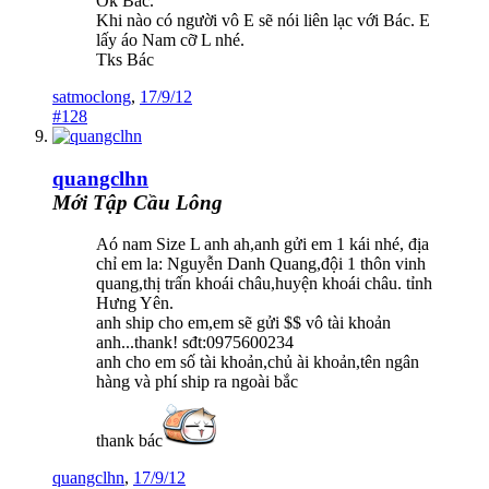
Ok Bác.
Khi nào có người vô E sẽ nói liên lạc với Bác. E
lấy áo Nam cỡ L nhé.
Tks Bác
satmoclong
,
17/9/12
#128
quangclhn
Mới Tập Cầu Lông
Aó nam Size L anh ah,anh gửi em 1 kái nhé, địa
chỉ em la: Nguyễn Danh Quang,đội 1 thôn vinh
quang,thị trấn khoái châu,huyện khoái châu. tỉnh
Hưng Yên.
anh ship cho em,em sẽ gửi $$ vô tài khoản
anh...thank! sđt:0975600234
anh cho em số tài khoản,chủ ài khoản,tên ngân
hàng và phí ship ra ngoài bắc
thank bác
quangclhn
,
17/9/12