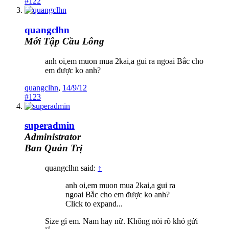
#122
quangclhn
Mới Tập Cầu Lông
anh oi,em muon mua 2kai,a gui ra ngoai Bắc cho
em được ko anh?
quangclhn
,
14/9/12
#123
superadmin
Administrator
Ban Quản Trị
quangclhn said:
↑
anh oi,em muon mua 2kai,a gui ra
ngoai Bắc cho em được ko anh?
Click to expand...
Size gì em. Nam hay nữ. Không nói rõ khó gửi