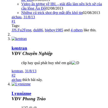
Video ấn tượng về IBL - giải đấu làm nên lịch sử của
cầu lông Ấn Độ
02/08/2013
Những cú trick shot đẹp mắt đến khó tin
02/08/2013
aichau
,
31/8/13
#1
Tags:
JJS.Fu2Feng
,
duli86
,
bigboy1985
and
4 others
like this.
kentran
VĐV Chuyên Nghiệp
clip hay quá phát huy nhé em gái
kentran
,
31/8/13
#2
aichau
thích bài này.
Lynnizme
VĐV Phong Trào
1'27 @.@