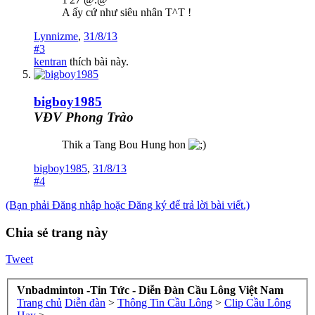
A ấy cứ như siêu nhân T^T !
Lynnizme
,
31/8/13
#3
kentran
thích bài này.
bigboy1985
VĐV Phong Trào
Thik a Tang Bou Hung hon
bigboy1985
,
31/8/13
#4
(Bạn phải Đăng nhập hoặc Đăng ký để trả lời bài viết.)
Chia sẻ trang này
Tweet
Vnbadminton -Tin Tức - Diễn Đàn Cầu Lông Việt Nam
Trang chủ
Diễn đàn
>
Thông Tin Cầu Lông
>
Clip Cầu Lông