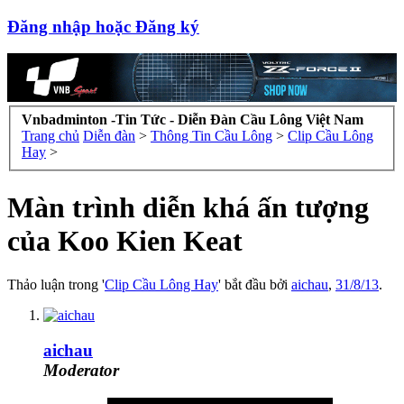
Đăng nhập hoặc Đăng ký
Vnbadminton -Tin Tức - Diễn Đàn Cầu Lông Việt Nam
Trang chủ
Diễn đàn
>
Thông Tin Cầu Lông
>
Clip Cầu Lông
Hay
>
Màn trình diễn khá ấn tượng
của Koo Kien Keat
Thảo luận trong '
Clip Cầu Lông Hay
' bắt đầu bởi
aichau
,
31/8/13
.
aichau
Moderator