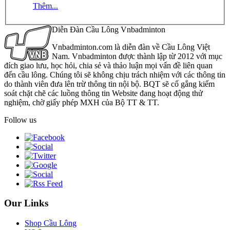
Thêm...
Diễn Đàn Cầu Lông Vnbadminton
Vnbadminton.com là diễn đàn về Cầu Lông Việt
Nam. Vnbadminton được thành lập từ 2012 với mục
đích giao lưu, học hỏi, chia sẻ và thảo luận mọi vấn đề liên quan
đến cầu lông. Chúng tôi sẽ không chịu trách nhiệm với các thông tin
do thành viên đưa lên trừ thông tin nội bộ. BQT sẽ cố gắng kiểm
soát chặt chẽ các luồng thông tin Website đang hoạt động thử
nghiệm, chờ giấy phép MXH của Bộ TT & TT.
Follow us
Our Links
Shop Cầu Lông