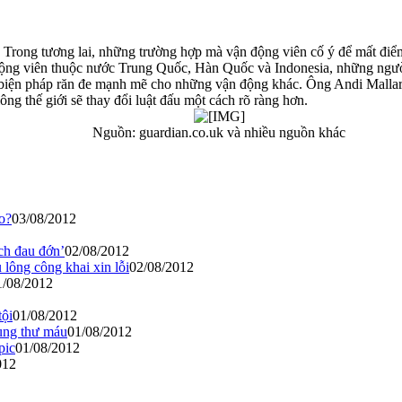
Trong tương lai, những trường hợp mà vận động viên cố ý để mất điểm
động viên thuộc nước Trung Quốc, Hàn Quốc và Indonesia, những người 
biện pháp răn đe mạnh mẽ cho những vận động khác. Ông Andi Mallaran
ông thế giới sẽ thay đổi luật đấu một cách rõ ràng hơn.
Nguồn: guardian.co.uk và nhiều nguồn khác
o?
03/08/2012
h đau đớn’
02/08/2012
lông công khai xin lỗi
02/08/2012
1/08/2012
tội
01/08/2012
 ung thư máu
01/08/2012
pic
01/08/2012
012