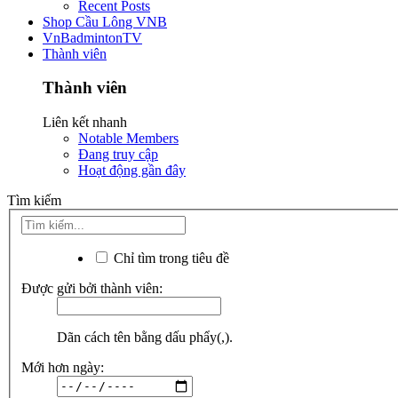
Recent Posts
Shop Cầu Lông VNB
VnBadmintonTV
Thành viên
Thành viên
Liên kết nhanh
Notable Members
Đang truy cập
Hoạt động gần đây
Tìm kiếm
Chỉ tìm trong tiêu đề
Được gửi bởi thành viên:
Dãn cách tên bằng dấu phẩy(,).
Mới hơn ngày: