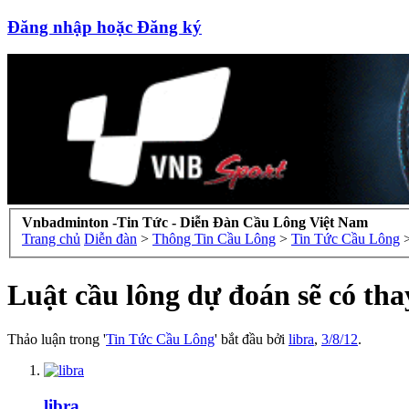
Đăng nhập hoặc Đăng ký
Vnbadminton -Tin Tức - Diễn Đàn Cầu Lông Việt Nam
Trang chủ
Diễn đàn
>
Thông Tin Cầu Lông
>
Tin Tức Cầu Lông
Luật cầu lông dự đoán sẽ có tha
Thảo luận trong '
Tin Tức Cầu Lông
' bắt đầu bởi
libra
,
3/8/12
.
libra