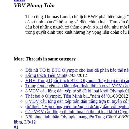
VĐV Phong Trào
Theo ông Thomas Lund, chủ tịch BWF phát biểu rằng: " 
có sự tính toán để bổ sung vá điều chỉnh luật. Tám vận 
đấu bởi những người có thẩm quyền ở giải đấu như một 
trọng quyết định trục xuất nhưng hy vọng liên đoàn cầu l
More Threads in same category
Đôi nữ TQ bị BTC Olympic cho loại đã phản bác thế nà
Đừng trách Tiến Minh
02/08/2012
VĐV Trung Quốc trách BTC Olympic ‘hủy hoại một các
Trung Quốc yêu cầu lãnh đạo đoàn thể thao và VĐV cầu 
8 VĐV cầu lông dàn xếp tỷ số đã bị loại khỏi Olympic
0
Thất bại ở Olympic, Tiến Minh bị..."ném đá"
01/08/2012
8 VĐV cầu lông dàn xếp trận đấu trắng trợn bị tuyên có 
(từ thiện ) Vận động viên tương lai đương đầu với bệnh
Các VĐV cầu lông cố tình thua có thể bị loại khỏi Olym
Nỗi nhục tinh thần Olympic mang tên Tung Cẩu
01/08/2
libra
,
3/8/12
#1