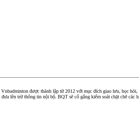
badminton được thành lập từ 2012 với mục đích giao lưu, học hỏi, ch
n đưa lên trừ thông tin nội bộ. BQT sẽ cố gắng kiểm soát chặt chẽ các