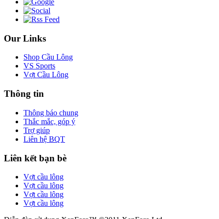
Our Links
Shop Cầu Lông
VS Sports
Vợt Cầu Lông
Thông tin
Thông báo chung
Thắc mắc, góp ý
Trợ giúp
Liên hệ BQT
Liên kết bạn bè
Vợt cầu lông
Vợt cầu lông
Vợt cầu lông
Vợt cầu lông