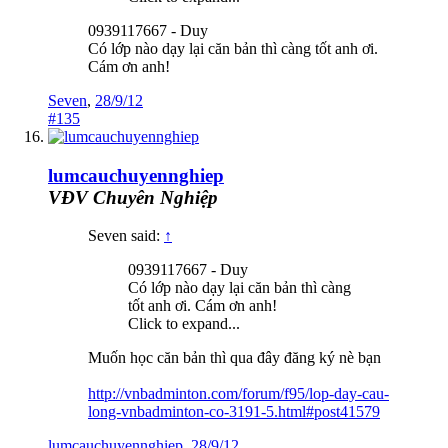
0939117667 - Duy
Có lớp nào dạy lại căn bản thì càng tốt anh ơi.
Cám ơn anh!
Seven
,
28/9/12
#135
lumcauchuyennghiep
VĐV Chuyên Nghiệp
Seven said:
↑
0939117667 - Duy
Có lớp nào dạy lại căn bản thì càng
tốt anh ơi. Cám ơn anh!
Click to expand...
Muốn học căn bản thì qua đây đăng ký nè bạn
http://vnbadminton.com/forum/f95/lop-day-cau-
long-vnbadminton-co-3191-5.html#post41579
lumcauchuyennghiep
,
28/9/12