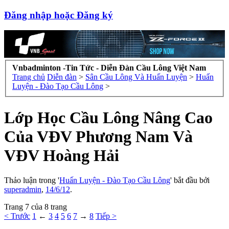
Đăng nhập hoặc Đăng ký
Vnbadminton -Tin Tức - Diễn Đàn Cầu Lông Việt Nam
Trang chủ
Diễn đàn
>
Sân Cầu Lông Và Huấn Luyện
>
Huấn
Luyện - Đào Tạo Cầu Lông
>
Lớp Học Cầu Lông Nâng Cao
Của VĐV Phương Nam Và
VĐV Hoàng Hải
Thảo luận trong '
Huấn Luyện - Đào Tạo Cầu Lông
' bắt đầu bởi
superadmin
,
14/6/12
.
Trang 7 của 8 trang
< Trước
1
←
3
4
5
6
7
→
8
Tiếp >