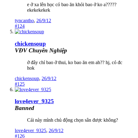
e ở xa lên học có bao ăn khỏi bao ở ko a?????
ekekekekek
tyncantho
,
26/9/12
#124
chickensoup
VĐV Chuyên Nghiệp
ở đây chỉ bao ở thui, ko bao ăn em ah?? hj, có đc
hok
chickensoup
,
26/9/12
#125
love4ever_9325
Banned
Cái này mình chủ động chọn sân được không?
love4ever_9325
,
26/9/12
#126