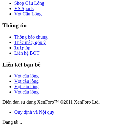
Shop Cầu Lông
VS Sports
Vợt Cầu Lông
Thông tin
Thông báo chung
Thắc mắc, góp ý
Trợ giúp
Liên hệ BQT
Liên kết bạn bè
Vợt cầu lông
Vợt cầu lông
Vợt cầu lông
Vợt cầu lông
Diễn đàn sử dụng XenForo™ ©2011 XenForo Ltd.
Quy định và Nội quy
Đang tải...