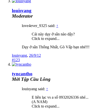
louisyang
Moderator
love4ever_9325 said:
↑
Cái này dạy ở sân nào dậy?
Click to expand...
Dạy ở sân Thống Nhất, Gò Vấp bạn nhé!!!
louisyang
,
26/9/12
#123
tyncantho
Mới Tập Cầu Lông
louisyang said:
↑
E liên lạc vs a số 0932026336 nhé...
(A NAM)
Click to expand...