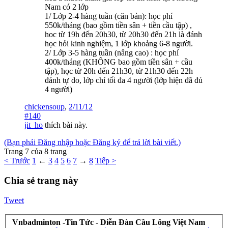
Nam có 2 lớp
1/ Lớp 2-4 hàng tuần (căn bản): học phí
550k/tháng (bao gồm tiền sân + tiền cầu tập) ,
hoc từ 19h đến 20h30, từ 20h30 đến 21h là đánh
học hỏi kinh nghiệm, 1 lớp khoảng 6-8 người.
2/ Lớp 3-5 hàng tuần (nâng cao) : học phí
400k/tháng (KHÔNG bao gồm tiền sân + cầu
tập), học từ 20h đến 21h30, từ 21h30 đến 22h
đánh tự do, lớp chỉ tối đa 4 người (lớp hiện đã đủ
4 người)
chickensoup
,
2/11/12
#140
jit_ho
thích bài này.
(Bạn phải Đăng nhập hoặc Đăng ký để trả lời bài viết.)
Trang 7 của 8 trang
< Trước
1
←
3
4
5
6
7
→
8
Tiếp >
Chia sẻ trang này
Tweet
Vnbadminton -Tin Tức - Diễn Đàn Cầu Lông Việt Nam