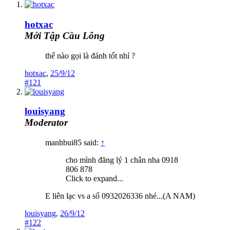
hotxac
Mới Tập Cầu Lông
thế nào gọi là đánh tốt nhỉ ?
hotxac
,
25/9/12
#121
louisyang
Moderator
manhbui85 said:
↑
cho mình đăng lý 1 chân nha 0918
806 878
Click to expand...
E liên lạc vs a số 0932026336 nhé...(A NAM)
louisyang
,
26/9/12
#122