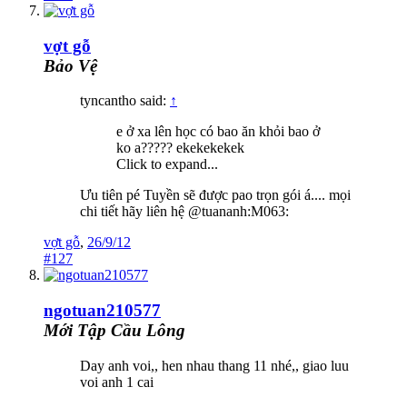
vợt gỗ
Bảo Vệ
tyncantho said:
↑
e ở xa lên học có bao ăn khỏi bao ở
ko a????? ekekekekek
Click to expand...
Ưu tiên pé Tuyền sẽ được pao trọn gói á.... mọi
chi tiết hãy liên hệ @tuananh:M063:
vợt gỗ
,
26/9/12
#127
ngotuan210577
Mới Tập Cầu Lông
Day anh voi,, hen nhau thang 11 nhé,, giao luu
voi anh 1 cai