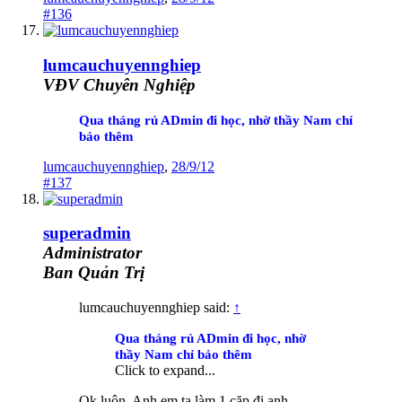
#136
lumcauchuyennghiep
VĐV Chuyên Nghiệp
Qua tháng rủ ADmin đi học, nhờ thầy Nam chỉ
bảo thêm
lumcauchuyennghiep
,
28/9/12
#137
superadmin
Administrator
Ban Quản Trị
lumcauchuyennghiep said:
↑
Qua tháng rủ ADmin đi học, nhờ
thầy Nam chỉ bảo thêm
Click to expand...
Ok luôn. Anh em ta làm 1 cặp đi anh