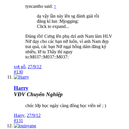
tyncantho said:
↑
dạ vậy lần này lên sg đánh giải rồi
đăng kí lun :Mjogging:
Click to expand...
Đúng rồi! Cưng lên phụ dzí anh Nam làm HLV
Nữ dạy cho các bạn nữ luôn, vì anh Nam đẹp
trai quá, các bạn Nữ ngại hổng dám đăng ký
nhiều, lỡ iu Thầy thì nguy
to:M037::M037::M037:
vợt gỗ
,
27/9/12
#130
Harry
VĐV Chuyên Nghiệp
chúc lớp học ngày càng đông học viên nè ; )
Harry
,
27/9/12
#131