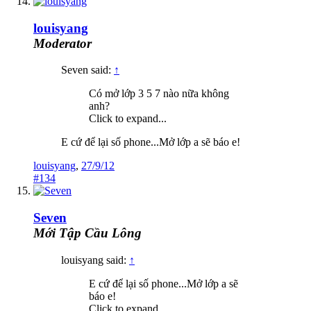
louisyang
Moderator
Seven said:
↑
Có mở lớp 3 5 7 nào nữa không
anh?
Click to expand...
E cứ để lại số phone...Mở lớp a sẽ báo e!
louisyang
,
27/9/12
#134
Seven
Mới Tập Cầu Lông
louisyang said:
↑
E cứ để lại số phone...Mở lớp a sẽ
báo e!
Click to expand...