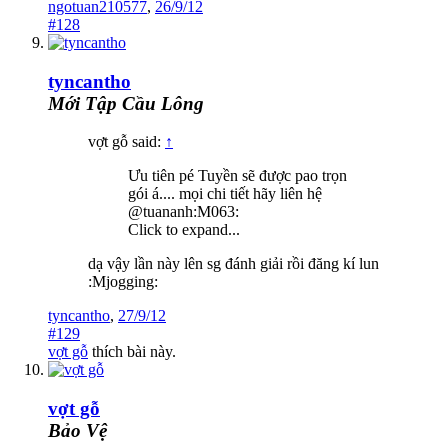
ngotuan210577
,
26/9/12
#128
tyncantho
Mới Tập Cầu Lông
vợt gỗ said:
↑
Ưu tiên pé Tuyền sẽ được pao trọn
gói á.... mọi chi tiết hãy liên hệ
@tuananh:M063:
Click to expand...
dạ vậy lần này lên sg đánh giải rồi đăng kí lun
:Mjogging:
tyncantho
,
27/9/12
#129
vợt gỗ
thích bài này.
vợt gỗ
Bảo Vệ