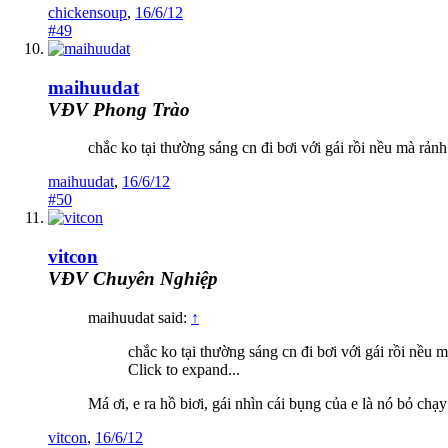
chickensoup
,
16/6/12
#49
maihuudat
VĐV Phong Trào
chắc ko tại thường sáng cn đi bơi với gái rồi nều mà rản
maihuudat
,
16/6/12
#50
vitcon
VĐV Chuyên Nghiệp
maihuudat said:
↑
chắc ko tại thường sáng cn đi bơi với gái rồi nều
Click to expand...
Má ơi, e ra hồ biơi, gái nhìn cái bụng của e là nó bỏ chạ
vitcon
,
16/6/12