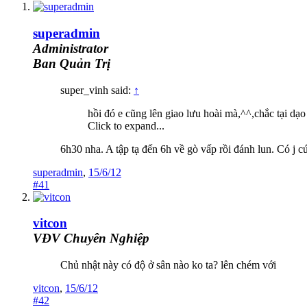
superadmin
Administrator
Ban Quản Trị
super_vinh said:
↑
hồi đó e cũng lên giao lưu hoài mà,^^,chắc tại dạo 
Click to expand...
6h30 nha. A tập tạ đến 6h về gò vấp rồi đánh lun. Có j c
superadmin
,
15/6/12
#41
vitcon
VĐV Chuyên Nghiệp
Chủ nhật này có độ ở sân nào ko ta? lên chém với
vitcon
,
15/6/12
#42