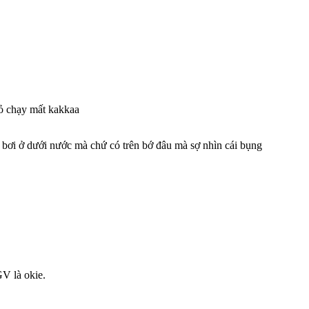
 bỏ chạy mất kakkaa
à bơi ở dưới nước mà chứ có trên bớ đâu mà sợ nhìn cái bụng
GV là okie.