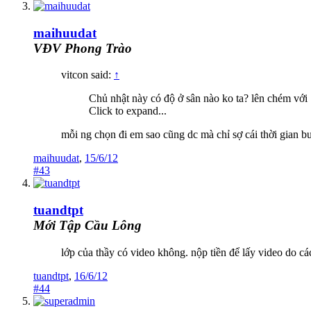
maihuudat
VĐV Phong Trào
vitcon said:
↑
Chủ nhật này có độ ở sân nào ko ta? lên chém với
Click to expand...
mỗi ng chọn đi em sao cũng dc mà chỉ sợ cái thời gian bu
maihuudat
,
15/6/12
#43
tuandtpt
Mới Tập Cầu Lông
lớp của thầy có video không. nộp tiền để lấy video do các
tuandtpt
,
16/6/12
#44