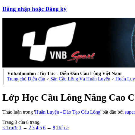
Đăng nhập hoặc Đăng ký
Vnbadminton -Tin Tức - Diễn Đàn Cầu Lông Việt Nam
Trang chủ
Diễn đàn
>
Sân Cầu Lông Và Huấn Luyện
>
Huấn Luy
Lớp Học Cầu Lông Nâng Cao 
Thảo luận trong '
Huấn Luyện - Đào Tạo Cầu Lông
' bắt đầu bởi
supe
Trang 3 của 8 trang
< Trước
1
←
2
3
4
5
6
→
8
Tiếp >