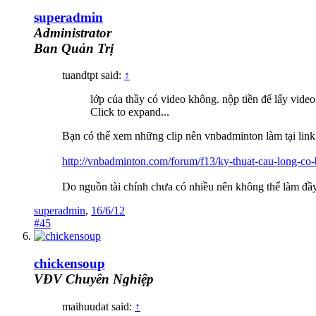
superadmin
Administrator
Ban Quản Trị
tuandtpt said:
↑
lớp của thầy có video không. nộp tiền để lấy video
Click to expand...
Bạn có thể xem những clip nên vnbadminton làm tại link
http://vnbadminton.com/forum/f13/ky-thuat-cau-long-co
Do nguồn tài chính chưa có nhiều nên không thể làm đầy 
superadmin
,
16/6/12
#45
chickensoup
VĐV Chuyên Nghiệp
maihuudat said:
↑