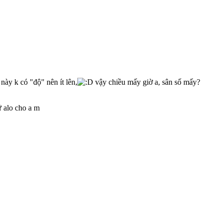
này k có "độ" nên ít lên,
vậy chiều mấy giờ a, sân số mấy?
ứ alo cho a m