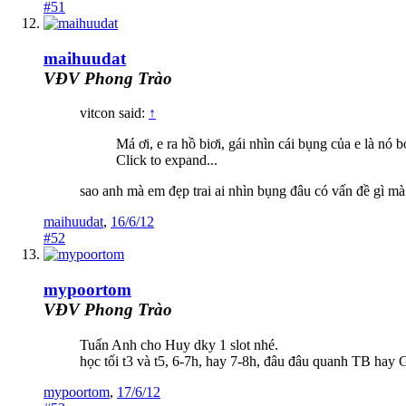
#51
maihuudat
VĐV Phong Trào
vitcon said:
↑
Má ơi, e ra hồ biơi, gái nhìn cái bụng của e là nó
Click to expand...
sao anh mà em đẹp trai ai nhìn bụng đâu có vấn đề gì m
maihuudat
,
16/6/12
#52
mypoortom
VĐV Phong Trào
Tuấn Anh cho Huy dky 1 slot nhé.
học tối t3 và t5, 6-7h, hay 7-8h, đâu đâu quanh TB hay 
mypoortom
,
17/6/12