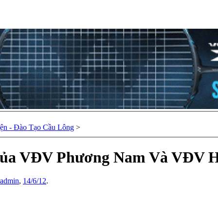
ện - Đào Tạo Cầu Lông
>
Của VĐV Phương Nam Và VĐV H
radmin
,
14/6/12
.