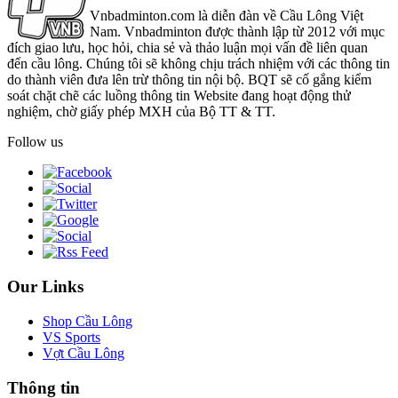
Vnbadminton.com là diễn đàn về Cầu Lông Việt
Nam. Vnbadminton được thành lập từ 2012 với mục
đích giao lưu, học hỏi, chia sẻ và thảo luận mọi vấn đề liên quan
đến cầu lông. Chúng tôi sẽ không chịu trách nhiệm với các thông tin
do thành viên đưa lên trừ thông tin nội bộ. BQT sẽ cố gắng kiểm
soát chặt chẽ các luồng thông tin Website đang hoạt động thử
nghiệm, chờ giấy phép MXH của Bộ TT & TT.
Follow us
Our Links
Shop Cầu Lông
VS Sports
Vợt Cầu Lông
Thông tin