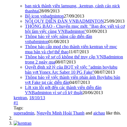
ban nick thành viên lamsung, .kentran, cảnh cáo nick
thanhtai
28/09/2013
Bộ icon vnbadminton
27/09/2013
NỘI QUY DIỄN ĐÀN VNBADMINTON
25/09/2013
THÔNG BÁO - Chuyên mục mới: "Bạn đọc viết và cơ
hội làm việc cùng VNBadminton"
03/09/2013
Thông báo về việc nâng cấp diễn đàn
vnbabminton
01/08/2013
Thông báo cấp mod cho thành viên kentran về mục
mua bán và chợ thể thao
11/07/2013
Thông báo về sự cố không thể truy cập VNBadminton
trong 2 ngày qua
08/07/2013
Quyết định xử lý của BQT về việc "admin boylubu
bán vợt Yonex Arc Saber 10 PG Fake"
08/07/2013
Thông báo về việc thành viên phản ánh Boylubu bán
vợt Fake tại các diễn đàn
04/07/2013
Lời xin lỗi gởi đến các thành viên diễn đàn
VNBadminton vì sự cố kỹ thuật
20/06/2013
kentran
,
18/10/13
#1
Tags:
superadmin
,
Nguyễn Minh Hoài Thanh
and
aichau
like this.