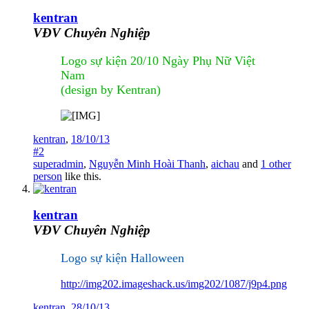
kentran
VĐV Chuyên Nghiệp
Logo sự kiện 20/10 Ngày Phụ Nữ Việt
Nam
(design by Kentran)
kentran
,
18/10/13
#2
superadmin
,
Nguyễn Minh Hoài Thanh
,
aichau
and
1 other
person
like this.
kentran
VĐV Chuyên Nghiệp
Logo sự kiện Halloween
http://img202.imageshack.us/img202/1087/j9p4.png
kentran
,
28/10/13