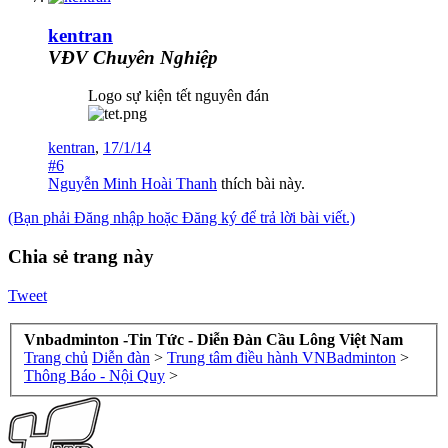
kentran
VĐV Chuyên Nghiệp
Logo sự kiện tết nguyên đán
kentran
,
17/1/14
#6
Nguyễn Minh Hoài Thanh
thích bài này.
(Bạn phải Đăng nhập hoặc Đăng ký để trả lời bài viết.)
Chia sẻ trang này
Tweet
Vnbadminton -Tin Tức - Diễn Đàn Cầu Lông Việt Nam
Trang chủ
Diễn đàn
>
Trung tâm điều hành VNBadminton
>
Thông Báo - Nội Quy
>