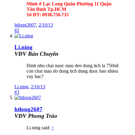
Mình ở Lạc Long Quân Phường 11 Quận
Tân Bình Tp.HCM
Số ĐT: 0938.756.735
htlong2607
,
2/10/13
#2
Li.ning
VĐV Bán Chuyên
Hinh nhu chai nuoc mau den dung tich la 750ml
con chai mau do dung tich dung duoc bao nhieu
vay bac?
Li.ning
,
2/10/13
#3
htlong2607
VĐV Phong Trào
Li.ning said:
↑