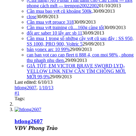
[Cửa hàng] Áo Futsal Thái dành cho Cầu Lông --- một
phong cách mới --- teenpop20022002
01/10/2013
Cần mua bao vợt cũ khoảng 500k,
30/09/2013
close
30/09/2013
Cần mua vợt proace 318
30/09/2013
Cần mua vợt training cũ....160g càng tốt
30/09/2013
đổi arc saber 10 lấy arc sb 11
30/09/2013
Cần mua 1 trong số những cây vợt cũ sau đây : SS 950,
SS 1000, PRO 900, Voltric 5
29/09/2013
bán yonex arc 10 99%
29/09/2013
can ban vot cao cap fleet ti 888 4, con moi 98% , phong
thu nhanh nhu dien.
29/09/2013
GIÁ TỐT, EM VICTOR BRAVE SWORD LYD-
YELLOW LINK NEW CẦN TÌM CHỒNG MỚI.
MỚI 99,9%
29/09/2013
Last edited:
6/10/13
htlong2607
,
1/10/13
#1
Tags:
htlong2607
VĐV Phong Trào