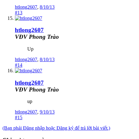
htlong2607
,
8/10/13
#13
htlong2607
VĐV Phong Trào
Up
htlong2607
,
8/10/13
#14
htlong2607
VĐV Phong Trào
up
htlong2607
,
9/10/13
#15
(Bạn phải Đăng nhập hoặc Đăng ký để trả lời bài viết.)