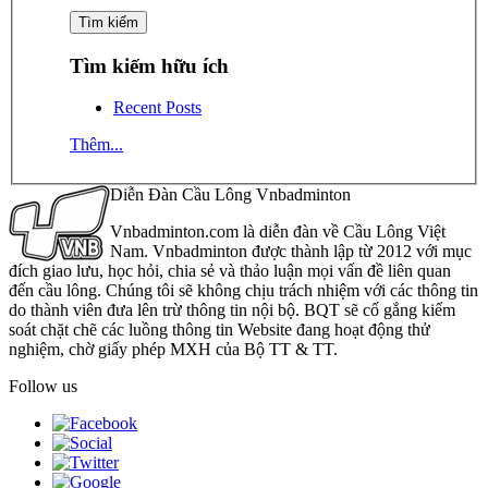
Tìm kiếm hữu ích
Recent Posts
Thêm...
Diễn Đàn Cầu Lông Vnbadminton
Vnbadminton.com là diễn đàn về Cầu Lông Việt
Nam. Vnbadminton được thành lập từ 2012 với mục
đích giao lưu, học hỏi, chia sẻ và thảo luận mọi vấn đề liên quan
đến cầu lông. Chúng tôi sẽ không chịu trách nhiệm với các thông tin
do thành viên đưa lên trừ thông tin nội bộ. BQT sẽ cố gắng kiểm
soát chặt chẽ các luồng thông tin Website đang hoạt động thử
nghiệm, chờ giấy phép MXH của Bộ TT & TT.
Follow us