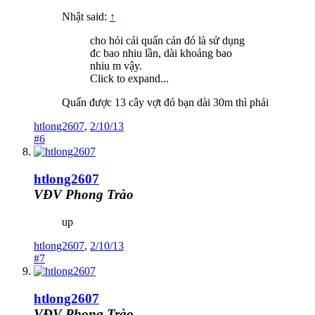
Nhật said:
↑
cho hỏi cái quấn cán đó là sử dụng
đc bao nhiu lần, dài khoảng bao
nhiu m vậy.
Click to expand...
Quấn được 13 cây vợt đó bạn dài 30m thì phải
htlong2607
,
2/10/13
#6
htlong2607
VĐV Phong Trào
up
htlong2607
,
2/10/13
#7
htlong2607
VĐV Phong Trào