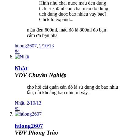
Hinh nhu chai nuoc mau den dung
tich la 750ml con chai mau do dung
tich dung duoc bao nhieu vay bac?
Click to expand...
màu đen 600ml, màu đỏ là 800ml đo bạn
cám ơn bạn nha
htlong2607
,
2/10/13
#4
Nhật
VĐV Chuyên Nghiệp
cho hỏi cái quấn cán đó là sử dụng đc bao nhiu
lần, dài khoảng bao nhiu m vậy.
Nhật
,
2/10/13
#5
htlong2607
VĐV Phong Trào