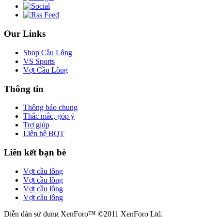
Our Links
Shop Cầu Lông
VS Sports
Vợt Cầu Lông
Thông tin
Thông báo chung
Thắc mắc, góp ý
Trợ giúp
Liên hệ BQT
Liên kết bạn bè
Vợt cầu lông
Vợt cầu lông
Vợt cầu lông
Vợt cầu lông
Diễn đàn sử dụng XenForo™ ©2011 XenForo Ltd.