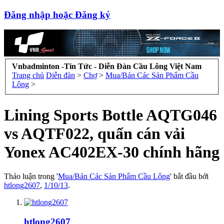
Đăng nhập hoặc Đăng ký
Vnbadminton -Tin Tức - Diễn Đàn Cầu Lông Việt Nam
Trang chủ
Diễn đàn
>
Chợ
>
Mua/Bán Các Sản Phẩm Cầu
Lông
>
Lining Sports Bottle AQTG046
vs AQTF022, quấn cán vải
Yonex AC402EX-30 chính hãng
Thảo luận trong '
Mua/Bán Các Sản Phẩm Cầu Lông
' bắt đầu bởi
htlong2607
,
1/10/13
.
htlong2607