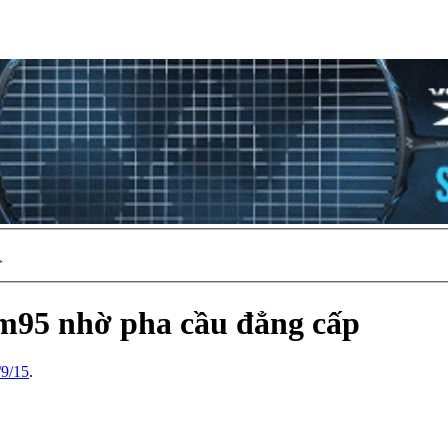
>
1m95 nhờ pha cầu đẳng cấp
/9/15
.