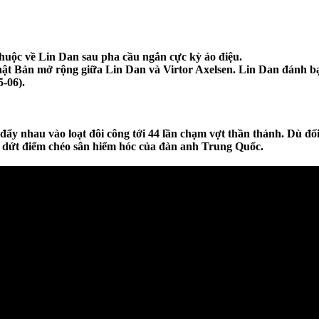
 thuộc về Lin Dan sau pha cầu ngắn cực kỳ ảo điệu.
hật Bản mở rộng giữa Lin Dan và Virtor Axelsen.
Lin Dan đánh bại
-06).
kẽ đẩy nhau vào loạt đôi công tới 44 lần chạm vợt thần thánh. Dù đ
a dứt điểm chéo sân hiểm hóc của đàn anh Trung Quốc.