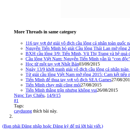
More Threads in same category
116 tay vợt dự giải vô địch cầu lông cá nhân toàn quốc
Nguyễn Tiến Minh bỏ giải Cầu lông Thái Lan mở rộng 
BXH cầu lông 3/9: Tiến Minh, Vũ Thị Trang và hệ quả 
Cầu lông Việt Nam: Nguyễn Tiến Minh vẫn là “con độc
Học từ một tay vợt Nhật Bản
03/09/2015
Ngày 13/9 khởi tranh giải vô địch cầu lông cá nhân toà
Từ giải cầu lông Việt Nam mở rộng 2015: Cam kết tiếp 
Tiến Minh để thua tay vợt vô địch SEA Games
27/08/20
Tiến Minh chạy mãi cũng mỏi
27/08/2015
Tiến Minh thắng trận nhưng không vui
26/08/2015
Ngọc Tay Chiêu
,
14/9/15
#1
Tags:
cayduong
thích bài này.
(Bạn phải Đăng nhập hoặc Đăng ký để trả lời bài viết.)