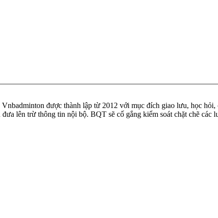
badminton được thành lập từ 2012 với mục đích giao lưu, học hỏi, ch
n đưa lên trừ thông tin nội bộ. BQT sẽ cố gắng kiểm soát chặt chẽ các