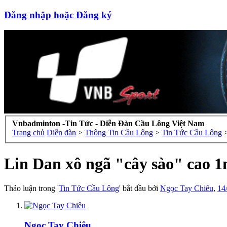
Đăng nhập hoặc Đăng ký
Vnbadminton -Tin Tức - Diễn Đàn Cầu Lông Việt Nam
Trang chủ
Diễn đàn
>
Thông Tin Cầu Lông
>
Tin Tức Cầu Lông
Lin Dan xô ngã "cây sào" cao 
Thảo luận trong '
Tin Tức Cầu Lông
' bắt đầu bởi
Ngọc Tay Chiêu
,
14
Ngọc Tay Chiêu