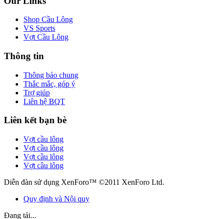
Our Links
Shop Cầu Lông
VS Sports
Vợt Cầu Lông
Thông tin
Thông báo chung
Thắc mắc, góp ý
Trợ giúp
Liên hệ BQT
Liên kết bạn bè
Vợt cầu lông
Vợt cầu lông
Vợt cầu lông
Vợt cầu lông
Diễn đàn sử dụng XenForo™ ©2011 XenForo Ltd.
Quy định và Nội quy
Đang tải...