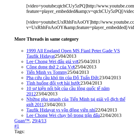
[video=youtube;qtchCUy5zPQ]http://www.youtube.com
feature=player_embedded&amp;v=qtchCUy5zPQ[/video
[video=youtube;UxRhhFnAoOY]http://www.youtube.c
v=UxRhhFnAoOY&amp;feature=player_embedded[/vid
More Threads in same category
1999 All England Open MS Fianl Peter Gade VS
Taufik Hidayat
25/04/2013
Lee Chong Wei đấu giá vợt
25/04/2013
Công dụng thứ 2 của Vợt
25/04/2013
Tiến Minh vs Tommy
25/04/2013
Pha cứu cầu khó tin của Đỗ Tuấn Đức
23/04/2013
Tình huống đổi vợt hài hước
23/04/2013
10 sự kiện nổi bật của cầu lông quốc tế năm
2012
23/04/2013
Những pha smash của Tiến Minh tại giải vô địch thế
giới 2011
23/04/2013
Taufik Hidayat vs vận động viên nhí
22/04/2013
Lee Chong Wei chạy bộ trong trận đấu
22/04/2013
Guan™
,
29/4/13
#1
Tags: