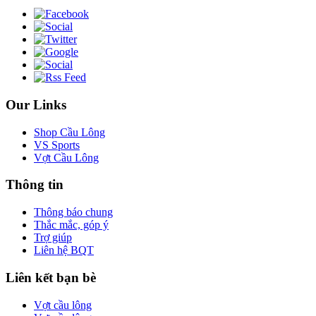
Our Links
Shop Cầu Lông
VS Sports
Vợt Cầu Lông
Thông tin
Thông báo chung
Thắc mắc, góp ý
Trợ giúp
Liên hệ BQT
Liên kết bạn bè
Vợt cầu lông