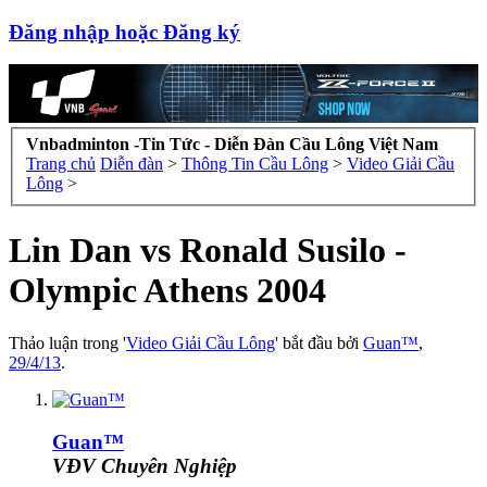
Đăng nhập hoặc Đăng ký
Vnbadminton -Tin Tức - Diễn Đàn Cầu Lông Việt Nam
Trang chủ
Diễn đàn
>
Thông Tin Cầu Lông
>
Video Giải Cầu
Lông
>
Lin Dan vs Ronald Susilo -
Olympic Athens 2004
Thảo luận trong '
Video Giải Cầu Lông
' bắt đầu bởi
Guan™
,
29/4/13
.
Guan™
VĐV Chuyên Nghiệp