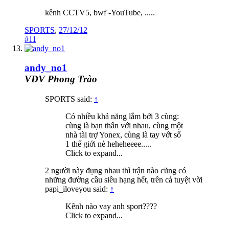
kênh CCTV5, bwf -YouTube, .....
SPORTS
,
27/12/12
#11
andy_no1
VĐV Phong Trào
SPORTS said:
↑
Có nhiều khả năng lắm bởi 3 cùng:
cùng là bạn thân với nhau, cùng một
nhà tài trợ Yonex, cùng là tay vớt số
1 thế giới nè heheheeee.....
Click to expand...
2 người này đụng nhau thì trận nào cũng có
những đường cầu siêu hạng hết, trên cả tuyệt vời
papi_iloveyou said:
↑
Kênh nào vay anh sport????
Click to expand...