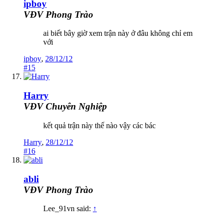
ipboy
VĐV Phong Trào
ai biết bây giờ xem trận này ở đâu không chỉ em
với
ipboy
,
28/12/12
#15
Harry
VĐV Chuyên Nghiệp
kết quả trận này thế nào vậy các bác
Harry
,
28/12/12
#16
abli
VĐV Phong Trào
Lee_91vn said:
↑