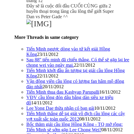
tháng 12
Đây sẽ là cuộc đối đầu CUỐI CÙNG giữa 2
huyền thoại trong làng cầu lông thế giới Super
Dan vs Peter Gade ^^
More Threads in same category
Tiến Minh ngược dòng vào tứ kết giải Hồng
Kông
23/11/2012
Sau 88'' tiến minh đã chiến thắng. Có thể sẽ gặp lại lee
chong wei vào ngày mai.
22/11/2012
Tiến Minh khởi đầu ấn tượng tại giải cầu lông Hồng
Kông
22/11/2012
Vận động viên cầu lông có lượng fan hâm mộ đông
đảo nhất
20/11/2012
Tiến Minh thua đau Kashyap Parupalli
16/11/2012
VĐV cầu lông đón dâu bằng dàn siêu xe triệu
đô
14/11/2012
Lee Yong Dae thừa nhận có bạn gái
10/11/2012
Tiến Minh thắng dễ tại giải vô địch cầu lông các cây
vợt xuất sắc toàn quốc 2012
08/11/2012
Bốc thăm giải cầu lông Hồng Kông - TQ mở rộng:
Tiến Minh sẽ sớm gặp Lee Chong Wei?
08/11/2012