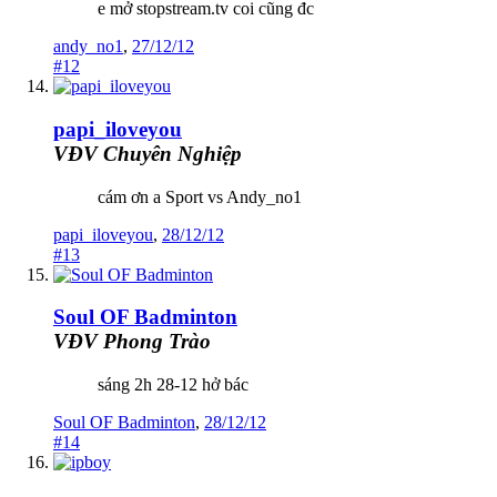
e mở stopstream.tv coi cũng đc
andy_no1
,
27/12/12
#12
papi_iloveyou
VĐV Chuyên Nghiệp
cám ơn a Sport vs Andy_no1
papi_iloveyou
,
28/12/12
#13
Soul OF Badminton
VĐV Phong Trào
sáng 2h 28-12 hở bác
Soul OF Badminton
,
28/12/12
#14