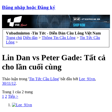
Đăng nhập hoặc Đăng ký
Vnbadminton -Tin Tức - Diễn Đàn Cầu Lông Việt Nam
Trang chủ
Diễn đàn
>
Thông Tin Cầu Lông
>
Tin Tức Cầu
Lông
>
Lin Dan vs Peter Gade: Tất cả
cho lần cuối cùng
Thảo luận trong '
Tin Tức Cầu Lông
' bắt đầu bởi
Lee_91vn
,
30/11/12
.
Trang 1 của 2 trang
1
2
Tiếp >