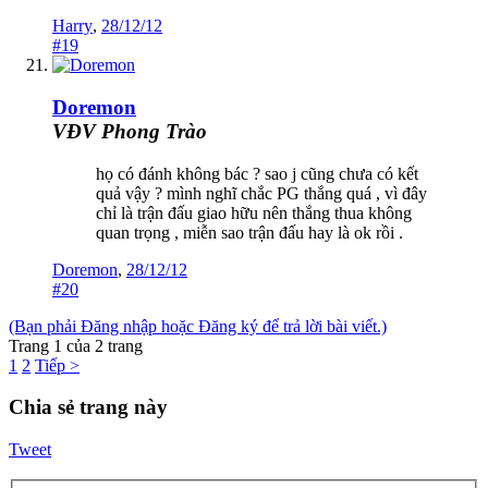
Harry
,
28/12/12
#19
Doremon
VĐV Phong Trào
họ có đánh không bác ? sao j cũng chưa có kết
quả vậy ? mình nghĩ chắc PG thắng quá , vì đây
chỉ là trận đấu giao hữu nên thắng thua không
quan trọng , miễn sao trận đấu hay là ok rồi .
Doremon
,
28/12/12
#20
(Bạn phải Đăng nhập hoặc Đăng ký để trả lời bài viết.)
Trang 1 của 2 trang
1
2
Tiếp >
Chia sẻ trang này
Tweet