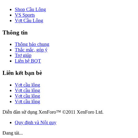
Shop Cầu Lông
VS Sports
Vợt Cầu Lông
Thông tin
Thông báo chung
Thắc mắc, góp ý
Trợ giúp
Liên hệ BQT
Liên kết bạn bè
Vợt cầu lông
Vợt cầu lông
Vợt cầu lông
Vợt cầu lông
Diễn đàn sử dụng XenForo™ ©2011 XenForo Ltd.
Quy định và Nội quy
Đang tải...