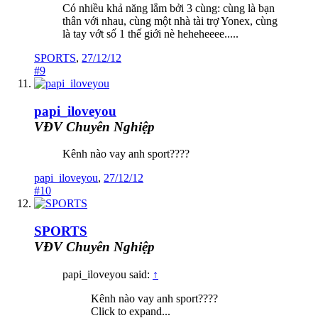
Có nhiều khả năng lắm bởi 3 cùng: cùng là bạn
thân với nhau, cùng một nhà tài trợ Yonex, cùng
là tay vớt số 1 thế giới nè heheheeee.....
SPORTS
,
27/12/12
#9
papi_iloveyou
VĐV Chuyên Nghiệp
Kênh nào vay anh sport????
papi_iloveyou
,
27/12/12
#10
SPORTS
VĐV Chuyên Nghiệp
papi_iloveyou said:
↑
Kênh nào vay anh sport????
Click to expand...