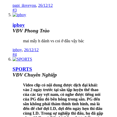
papi_iloveyou
,
26/12/12
#3
ipboy
VĐV Phong Trào
mai mấy h đánh vs coi ở đâu vậy bác
ipboy
,
26/12/12
#4
SPORTS
VĐV Chuyên Nghiệp
Video clip có nội dung được dịch đại khái:
vào 2 ngày trước tại sân tập luyện thể thao
của các tay vợt nam, có nghe được tiếng nói
của PG đâu đó bên hông trong sân. PG đến
sân không phải thám thính tình hình, mà là
đến để chờ đợi LD, đợi đến ngày hẹn thi đấu
cùng LD. Trong sự nghiệp thi đấu, họ đã gặp