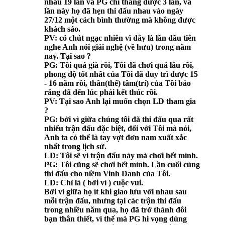
nhau 19 lần và PG chỉ thắng được 3 lần, và
lần này họ đã hẹn thi đấu nhau vào ngày
27/12 một cách bình thường mà không được
khách sáo.
PV: có chút ngạc nhiên vì đây là lần đầu tiên
nghe Anh nói giải nghệ (về hưu) trong năm
nay. Tại sao ?
PG: Tôi quá già rồi, Tôi đã chơi quá lâu rồi,
phong độ tốt nhất của Tôi đã duy trì được 15
- 16 năm rồi, thân(thể) tâm(trí) của Tôi bảo
rằng đã đến lúc phải kết thúc rồi.
PV: Tại sao Anh lại muốn chọn LD tham gia
?
PG: bởi vì giữa chúng tôi đã thi đấu qua rất
nhiểu trận đấu đặc biệt, đối với Tôi mà nói,
Anh ta có thể là tay vợt đơn nam xuất xắc
nhất trong lịch sử.
LD: Tôi sẽ vì trận đấu này mà chơi hết mình.
PG: Tôi cũng sẽ chơi hết mình. Lần cuối cùng
thi đấu cho niềm Vinh Danh của Tôi.
LD: Chỉ là ( bởi vì ) cuộc vui.
Bởi vì giữa họ ít khi giao lưu với nhau sau
mỗi trận đấu, nhưng tại các trận thi đấu
trong nhiều năm qua, họ đã trở thành đôi
bạn thân thiết, vì thế mà PG hi vọng dùng