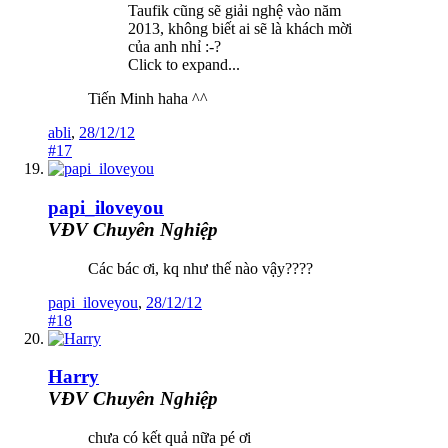
Taufik cũng sẽ giải nghệ vào năm
2013, không biết ai sẽ là khách mời
của anh nhỉ :-?
Click to expand...
Tiến Minh haha ^^
abli
,
28/12/12
#17
papi_iloveyou
VĐV Chuyên Nghiệp
Các bác ơi, kq như thế nào vậy????
papi_iloveyou
,
28/12/12
#18
Harry
VĐV Chuyên Nghiệp
chưa có kết quả nữa pé ơi