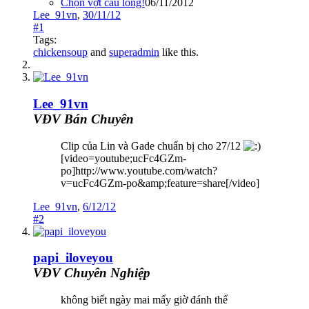
Chọn vợt cầu lông!
06/11/2012
Lee_91vn
,
30/11/12
#1
Tags:
chickensoup
and
superadmin
like this.
Lee_91vn
VĐV Bán Chuyên
Clip của Lin và Gade chuẩn bị cho 27/12
[video=youtube;ucFc4GZm-
po]http://www.youtube.com/watch?
v=ucFc4GZm-po&amp;feature=share[/video]
Lee_91vn
,
6/12/12
#2
papi_iloveyou
VĐV Chuyên Nghiệp
không biết ngày mai mấy giờ đánh thế