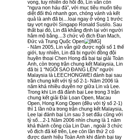
vọng, tuy nhiên do hồi đó, Lin vẫn còn
“ngựa non háu đá”, với mục tiêu muốn tiêu
diệt đối thủ nhanh gọn, chóng vánh và kết
quả là anh đã bị…loại ngay ở vòng 1 trước
tay vợt người Singapo Ronald Susilo. Sau
thất bại đó, Lin đã khẳng định lại với người
hâm mộ bằng…3 chức vô địch Đan Mach,
Đức và Trung Quốc Open
- Năm 2005, Lin vẫn giữ được ngôi số 1 thế
giới, tuy nhiên, Lin đã bị người đồng đội
huyền thoại Chen Hong đả bại tại giải Toàn
Anh, còn trong trận chung kết Malaysia, Lin
đã bị 1 “NGÔI SAO ĐANG LÊN” người
Malaysia là LEECHONGWEI đánh bại sau
trận chung kết với tỷ số 2-1- Năm 2006 là
năm khá nhiều duyên nợ giữa Lin và Lee.
Trong khi Lin đã đánh bại Lee trong 3 trận
chung kết giải Đài Loan Open, Macau
Open, Hong Kong Open (đều với tỷ số 2-1)
thì 1 lần nữa trong trận chung kết Malaysia,
Lee lại đánh bại Lin sau 3 set đấu cũng với
tỷ số…2-1 Năm 2006 nhìn chung là 1 năm
khá thành công của Lin Dan , ngoài 3 chức
vô địch đã kể trên, Lee còn lần thứ 2 có
được danh hiệu Toàn Anh khi đánh bại tay