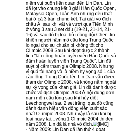
niệm vui buồn liên quan đến Lin Dan. Lin
đã lọt vào chung kết 3 giải Hàn Quốc Open,
Malaysia Open, Toàn Anh nhưng đều thất
bại ở cả 3 trận chung kết. Tại giải vô địch
châu Á, sau khi vất vả vượt qua Tiến Minh
ở vòng 3 sau 3 set đấu (19-21, 21-14, 21-
16) và sau đó bị loại bởi đồng đội Chen Jin
khiến người hâm mộ cầu lông Trung Quốc
lo ngại cho sự chuẩn bị không tốt cho
Olimpic 2008 Sau khi đoạt được 2 thành
tích “tấn công huấn luyện viên Hàn Quốc và
đấm huấn luyện viên Trung Quốc”, Lin đã
suýt bị cấm tham gia Olimpic 2008. Nhưng
vì quá tài năng và là niềm hy vọng số 1 của
cầu lông Trung Quốc lên Lin Dan vẫn được
tham dự Olimpic 2008, và không nằm ngoài
sự kỳ vọng của khan giả, Lin đã danh được
chức vô địch Olimpic 2008 ở nội dung đơn
nam môn cầu lông sau khi hủy diệt
Leechongwei sau 2 set trắng, qua đó cũng
dành danh hiệu vận động viên xuất sắc
nhất OLimpic 2008. Như vậy là sau khi bị
loại ngay tại…vòng 1 Olimpic 2004 thì đến
năm 2008, Lin đã là nhà vô địch.
- Năm 2009: Lin Dan đã lần thứ 4 đoạt