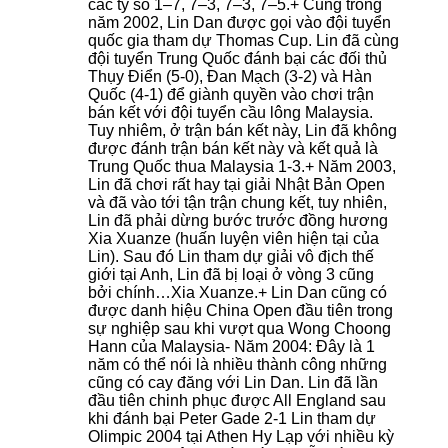
các tỷ số 1–7, 7–3, 7–3, 7–5.+ Cũng trong
năm 2002, Lin Dan được gọi vào đội tuyển
quốc gia tham dự Thomas Cup. Lin đã cùng
đội tuyển Trung Quốc đánh bại các đối thủ
Thụy Điển (5-0), Đan Mạch (3-2) và Hàn
Quốc (4-1) để giành quyền vào chơi trận
bán kết với đội tuyển cầu lông Malaysia.
Tuy nhiêm, ở trận bán kết này, Lin đã không
được đánh trận bán kết này và kết quả là
Trung Quốc thua Malaysia 1-3.+ Năm 2003,
Lin đã chơi rất hay tại giải Nhật Bản Open
và đã vào tới tận trận chung kết, tuy nhiên,
Lin đã phải dừng bước trước đồng hương
Xia Xuanze (huấn luyện viên hiện tại của
Lin). Sau đó Lin tham dự giải vô địch thế
giới tại Anh, Lin đã bị loại ở vòng 3 cũng
bởi chính…Xia Xuanze.+ Lin Dan cũng có
được danh hiệu China Open đầu tiên trong
sự nghiệp sau khi vượt qua Wong Choong
Hann của Malaysia- Năm 2004: Đây là 1
năm có thể nói là nhiều thành công những
cũng có cay đăng với Lin Dan. Lin đã lần
đầu tiên chinh phục được All England sau
khi đánh bại Peter Gade 2-1 Lin tham dự
Olimpic 2004 tại Athen Hy Lạp với nhiều kỳ