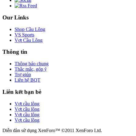
Our Links
Shop Cầu Lông
VS Sports
Vợt Cầu Lông
Thông tin
Thông báo chung
Thắc mắc, góp ý
Trợ giúp
Liên hệ BQT
Liên kết bạn bè
Vợt cầu lông
Vợt cầu lông
Vợt cầu lông
Vợt cầu lông
Diễn đàn sử dụng XenForo™ ©2011 XenForo Ltd.