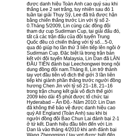
được danh hiệu Toàn Anh cao quý sau khi
thắng Lee 2 set trắng, tuy nhiên sau đó 1
tuần tại giải Thụy Sỹ, Lee đã trả được hận
bằng chiến thắng trước Lin với tỷ số 2-
0.Tháng 5/2009, Lin cùng các đồng đội
tham dự cup Sudirman Cup, tại giải đấu đó,
tất cả các trận đấu của đội tuyển Trung
Quốc đều có chiến thắng với tỷ số…5-0,
qua đó giúp họ lần thứ 3 liên tiếp lên ngôi ở
Sudirman Cup. Đặc biệt là trong trận bán
kết với đội tuyển Malaysia, Lin Dan đã LÂN
ĐẦU TIÊN đánh bại Leechongwei trong nội
dung đồng đội nam.Tháng 8, Lin trở thành
tay vợt đầu tiên vô địch thế giới 3 lần liên
tiếp khi giành phần thắng trước người đồng
hương Chen Jin với tỷ số 21–18, 21–16
trong trận chung kết giải vô địch thế giới
2009 kéo dài 45 phút được tổ chức tại
Hyderabad – Ấn Độ.- Năm 2010: Lin Dan
đã không thể bảo vệ được danh hiệu cao
quý All England (Toàn Anh) sau khi bị
người đồng đội Bao Chun Lai đánh bại 2-1
ở tứ kết. Danh hiệu đầu tiên đến với Lin
Dan là vào tháng 4/2010 khi anh đánh bại
Wang Zhengming ( tay vợt được biết đến