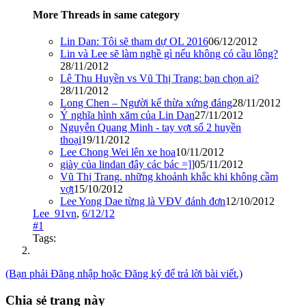
More Threads in same category
Lin Dan: Tôi sẽ tham dự OL 2016
06/12/2012
Lin và Lee sẽ làm nghề gì nếu không có cầu lông?
28/11/2012
Lê Thu Huyền vs Vũ Thị Trang: bạn chọn ai?
28/11/2012
Long Chen – Người kế thừa xứng đáng
28/11/2012
Ý nghĩa hình xăm của Lin Dan
27/11/2012
Nguyễn Quang Minh - tay vợt số 2 huyền
thoại
19/11/2012
Lee Chong Wei lên xe hoa
10/11/2012
giày của lindan đây các bác =]]
05/11/2012
Vũ Thị Trang. những khoảnh khắc khi không cầm
vợt
15/10/2012
Lee Yong Dae từng là VĐV đánh đơn
12/10/2012
Lee_91vn
,
6/12/12
#1
Tags:
(Bạn phải Đăng nhập hoặc Đăng ký để trả lời bài viết.)
Chia sẻ trang này