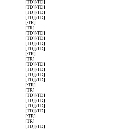
[TD][/TD]
[TD][/TD]
[TD][/TD]
[TD][/TD]
[/TR]
[TR]
[TD][/TD]
[TD][/TD]
[TD][/TD]
[TD][/TD]
[/TR]
[TR]
[TD][/TD]
[TD][/TD]
[TD][/TD]
[TD][/TD]
[/TR]
[TR]
[TD][/TD]
[TD][/TD]
[TD][/TD]
[TD][/TD]
[/TR]
[TR]
[TD][/TD]