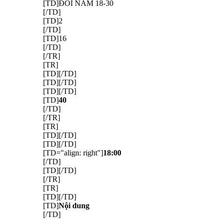
[TD]ĐÔI NAM 18-30
[/TD]
[TD]2
[/TD]
[TD]16
[/TD]
[/TR]
[TR]
[TD][/TD]
[TD][/TD]
[TD][/TD]
[TD]
40
[/TD]
[/TR]
[TR]
[TD][/TD]
[TD][/TD]
[TD="align: right"]
18:00
[/TD]
[TD][/TD]
[/TR]
[TR]
[TD][/TD]
[TD]
Nội dung
[/TD]