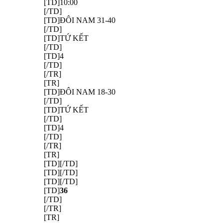
[TD]10:00
[/TD]
[TD]ĐÔI NAM 31-40
[/TD]
[TD]TỨ KẾT
[/TD]
[TD]4
[/TD]
[/TR]
[TR]
[TD]ĐÔI NAM 18-30
[/TD]
[TD]TỨ KẾT
[/TD]
[TD]4
[/TD]
[/TR]
[TR]
[TD][/TD]
[TD][/TD]
[TD][/TD]
[TD]
36
[/TD]
[/TR]
[TR]