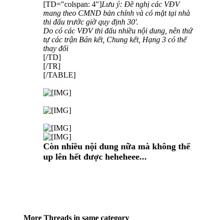
[TD="colspan: 4"]
Lưu ý: Đề nghị các VĐV
mang theo CMND bản chính và có mặt tại nhà
thi đấu trước giờ quy định 30'.
Do có các VĐV thi đấu nhiều nội dung, nên thứ
tự các trận Bán kết, Chung kết, Hạng 3 có thể
thay đổi
[/TD]
[/TR]
[/TABLE]
Còn nhiều nội dung nữa mà không thể
up lên hết được heheheee...
More Threads in same category