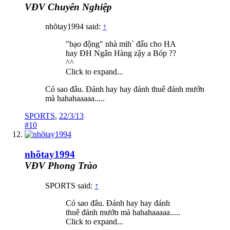
VĐV Chuyên Nghiệp
nhõtay1994 said:
↑
"bạo động" nhà mih` đấu cho HA
hay ĐH Ngân Hàng zậy a Bóp ??
^^
Click to expand...
Có sao đâu. Đánh hay hay đánh thuê đánh mướn
mà hahahaaaaa.....
SPORTS
,
22/3/13
#10
nhõtay1994
VĐV Phong Trào
SPORTS said:
↑
Có sao đâu. Đánh hay hay đánh
thuê đánh mướn mà hahahaaaaa.....
Click to expand...