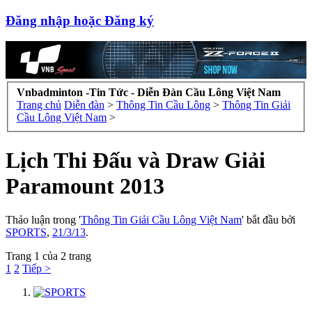
Đăng nhập hoặc Đăng ký
Vnbadminton -Tin Tức - Diễn Đàn Cầu Lông Việt Nam
Trang chủ
Diễn đàn
>
Thông Tin Cầu Lông
>
Thông Tin Giải
Cầu Lông Việt Nam
>
Lịch Thi Đấu và Draw Giải
Paramount 2013
Thảo luận trong '
Thông Tin Giải Cầu Lông Việt Nam
' bắt đầu bởi
SPORTS
,
21/3/13
.
Trang 1 của 2 trang
1
2
Tiếp >