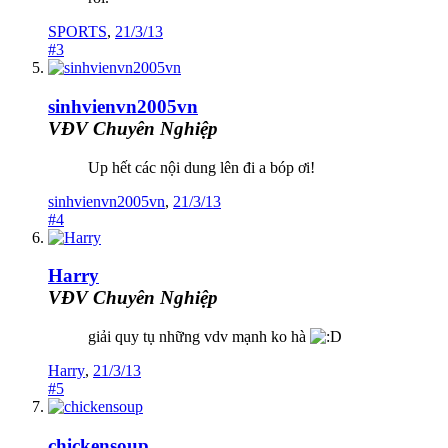
SPORTS
,
21/3/13
#3
sinhvienvn2005vn
VĐV Chuyên Nghiệp
Up hết các nội dung lên đi a bóp ơi!
sinhvienvn2005vn
,
21/3/13
#4
Harry
VĐV Chuyên Nghiệp
giải quy tụ những vdv mạnh ko hà
Harry
,
21/3/13
#5
chickensoup