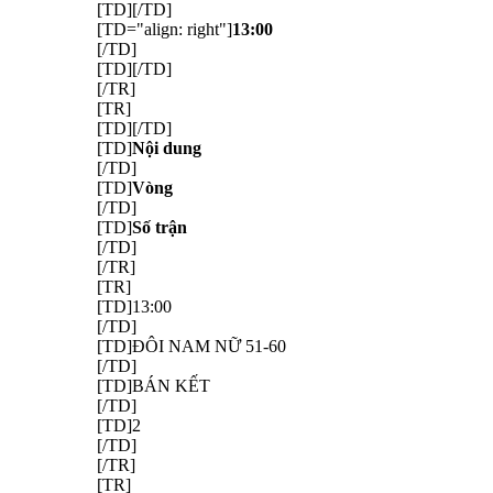
[TD][/TD]
[TD="align: right"]
13:00
[/TD]
[TD][/TD]
[/TR]
[TR]
[TD][/TD]
[TD]
Nội dung
[/TD]
[TD]
Vòng
[/TD]
[TD]
Số trận
[/TD]
[/TR]
[TR]
[TD]13:00
[/TD]
[TD]ĐÔI NAM NỮ 51-60
[/TD]
[TD]BÁN KẾT
[/TD]
[TD]2
[/TD]
[/TR]
[TR]