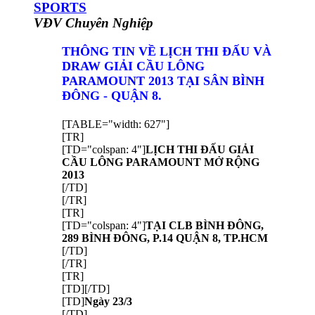
SPORTS
VĐV Chuyên Nghiệp
THÔNG TIN VỀ LỊCH THI ĐẤU VÀ
DRAW GIẢI CẦU LÔNG
PARAMOUNT 2013 TẠI SÂN BÌNH
ĐÔNG - QUẬN 8.
[TABLE="width: 627"]
[TR]
[TD="colspan: 4"]
LỊCH THI ĐẤU GIẢI
CẦU LÔNG PARAMOUNT MỞ RỘNG
2013
[/TD]
[/TR]
[TR]
[TD="colspan: 4"]
TẠI CLB BÌNH ĐÔNG,
289 BÌNH ĐÔNG, P.14 QUẬN 8, TP.HCM
[/TD]
[/TR]
[TR]
[TD][/TD]
[TD]
Ngày 23/3
[/TD]