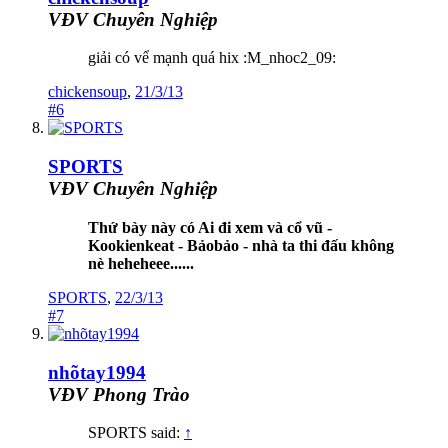
VĐV Chuyên Nghiệp
giải có vể mạnh quá hix :M_nhoc2_09:
chickensoup
,
21/3/13
#6
SPORTS
VĐV Chuyên Nghiệp
Thứ bày này có Ai đi xem và cổ vũ -
Kookienkeat - Bảobảo - nhà ta thi đấu không
nè heheheee......
SPORTS
,
22/3/13
#7
nhõtay1994
VĐV Phong Trào
SPORTS said:
↑