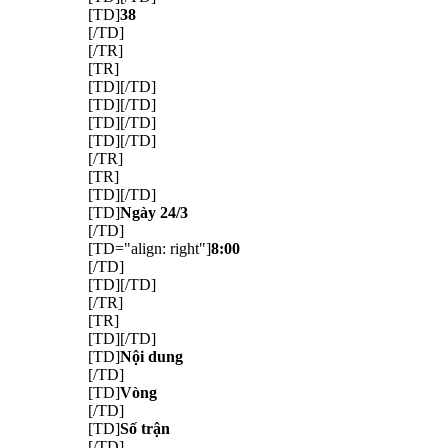
[TD]
38
[/TD]
[/TR]
[TR]
[TD][/TD]
[TD][/TD]
[TD][/TD]
[TD][/TD]
[/TR]
[TR]
[TD][/TD]
[TD]
Ngày 24/3
[/TD]
[TD="align: right"]
8:00
[/TD]
[TD][/TD]
[/TR]
[TR]
[TD][/TD]
[TD]
Nội dung
[/TD]
[TD]
Vòng
[/TD]
[TD]
Số trận
[/TD]