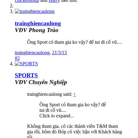
chickensoup
and
Harry
like this.
trainghiencaulong
VĐV Phong Trào
Ông Sport có tham gia ko vậy? để tui đi cổ vũ....
trainghiencaulong
,
21/3/13
#2
SPORTS
VĐV Chuyên Nghiệp
trainghiencaulong said:
↑
Ông Sport có tham gia ko vậy? để
tui đi cổ vũ....
Click to expand...
Không tham gia, có các thành viên T&M tham
gia rồi, hôm đó Bóp có việc bận với Khách hàng
rối.