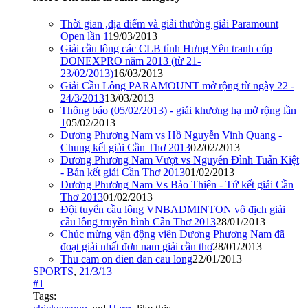
Thời gian ,địa điểm và giải thưởng giải Paramount
Open lần 1
19/03/2013
Giải cầu lông các CLB tỉnh Hưng Yên tranh cúp
DONEXPRO năm 2013 (từ 21-
23/02/2013)
16/03/2013
Giải Cầu Lông PARAMOUNT mở rộng từ ngày 22 -
24/3/2013
13/03/2013
Thông báo (05/02/2013) - giải khương hạ mở rộng lần
1
05/02/2013
Dương Phương Nam vs Hồ Nguyễn Vinh Quang -
Chung kết giải Cần Thơ 2013
02/02/2013
Dương Phương Nam Vượt vs Nguyễn Đình Tuấn Kiệt
- Bán kết giải Cần Thơ 2013
01/02/2013
Dương Phương Nam Vs Bảo Thiện - Tứ kết giải Cần
Thơ 2013
01/02/2013
Đội tuyển cầu lông VNBADMINTON vô địch giải
cầu lông truyền hình Cần Thơ 2013
28/01/2013
Chúc mừng vận động viên Dương Phương Nam đã
đoạt giải nhất đơn nam giải cần thơ
28/01/2013
Thu cam on dien dan cau long
22/01/2013
SPORTS
,
21/3/13
#1
Tags: