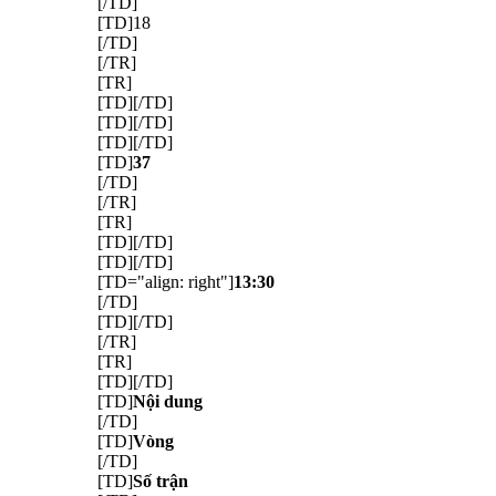
[/TD]
[TD]18
[/TD]
[/TR]
[TR]
[TD][/TD]
[TD][/TD]
[TD][/TD]
[TD]
37
[/TD]
[/TR]
[TR]
[TD][/TD]
[TD][/TD]
[TD="align: right"]
13:30
[/TD]
[TD][/TD]
[/TR]
[TR]
[TD][/TD]
[TD]
Nội dung
[/TD]
[TD]
Vòng
[/TD]
[TD]
Số trận