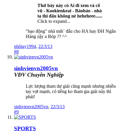
Thứ bày này có Ai đi xem và cổ
vũ - Kookienkeat - Bảobảo - nhà
ta thi đấu không nè heheheee......
Click to expand...
"bạo động" nhà mih` đấu cho HA hay ĐH Ngân
Hàng zậy a Bóp ?? ^^
nhõtay1994
,
22/3/13
#8
sinhvienvn2005vn
VĐV Chuyên Nghiệp
Lực lượng tham dự giải cũng mạnh nhưng nhiều
tay vợt mạnh, có tiếng ko tham gia giải này thì
phải!
sinhvienvn2005vn
,
22/3/13
#9
SPORTS