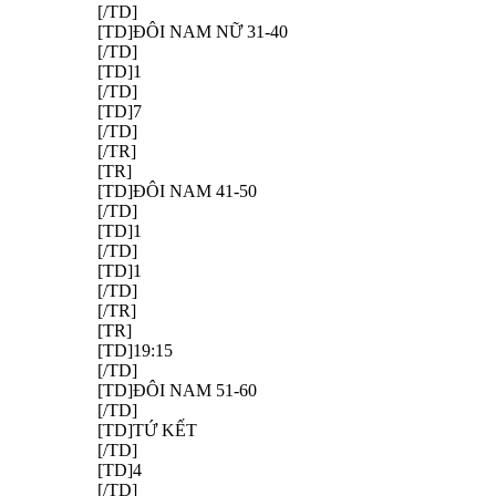
[/TD]
[TD]ĐÔI NAM NỮ 31-40
[/TD]
[TD]1
[/TD]
[TD]7
[/TD]
[/TR]
[TR]
[TD]ĐÔI NAM 41-50
[/TD]
[TD]1
[/TD]
[TD]1
[/TD]
[/TR]
[TR]
[TD]19:15
[/TD]
[TD]ĐÔI NAM 51-60
[/TD]
[TD]TỨ KẾT
[/TD]
[TD]4
[/TD]