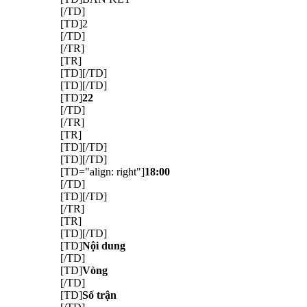
[/TD]
[TD]2
[/TD]
[/TR]
[TR]
[TD][/TD]
[TD][/TD]
[TD]
22
[/TD]
[/TR]
[TR]
[TD][/TD]
[TD][/TD]
[TD="align: right"]
18:00
[/TD]
[TD][/TD]
[/TR]
[TR]
[TD][/TD]
[TD]
Nội dung
[/TD]
[TD]
Vòng
[/TD]
[TD]
Số trận