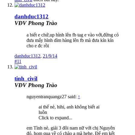
danhduc1312
VĐV Phong Trào
a biết e chứ,up hình lên fb tag e vào với,đừng có
đưa mấy hình dìm hàng lên fb mà đưa kín kín
cho e đc rồi
danhduc1312
,
21/9/14
#11
tinh_civil
VĐV Phong Trào
nguyentranquangz27 said:
↑
ai thế nè, hihi, anh không biết ai
luôn
Click to expand...
em Tình nè, giải 3 đôi nam nữ với chị Nguyên
đó. hom qua về có chào a mà hehe. Để em kết