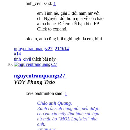
tinh_civil said:
↑
em Tình nè, giải 3 đôi nam nữ với
chị Nguyên đó. hom qua về có chào
a mà hehe. Để em kết bạn bên FB
Click to expand...
ok em, anh cũng hơi nghi nghi là em, hihi
nguyentranquangz27
,
21/9/14
#14
tinh_civil
thích bài này.
nguyentranquangz27
VĐV Phong Trào
love.badminton said:
↑
Chào anh Quang,
Rãnh rỗi sinh nông nỗi, nếu được
cho em xin mấy tấm hình các bạn
nử mặc áo "MOL Logistics" nha
anh.
Email em: