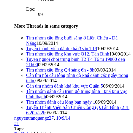
Đọc:
99
More Threads in same category
Tìm nhóm cầu lông buổi sáng ở Liên Chiểu - Đà
Nẵng
10/09/2014
Tuyển thành viên đánh khá ở sân T19
10/09/2014
Tìm nhóm cầu lông khu vực Q12, Tân Bình
10/09/2014
Tuyen nguoi choi trung binh T2 T4 T6 tu 19h00 den
21h00
09/09/2014
Tìm nhóm cầu lông Q4 sáng 6h - 8h
09/09/2014
Cần tìm hội cầu lông trình độ khá đánh các ngày trong
tuần.
08/09/2014
Cần tìm nhóm đánh khá khu vực Quận 5
06/09/2014
Tìm nhóm đánh cầu trình độ trung bình - khá khu vực
bình thạnh
06/09/2014
Tìm nhóm đánh cầu lông ban ngày...
06/09/2014
Tuyển Thành Viên Sân Chiến Công (Q.Tân Bình) 2-4-
6 20h-22h
05/09/2014
nguyentranquangz27
,
10/9/14
#1
Tags: