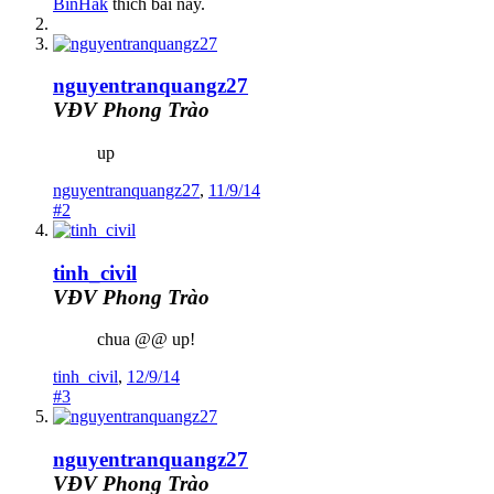
BinHak
thích bài này.
nguyentranquangz27
VĐV Phong Trào
up
nguyentranquangz27
,
11/9/14
#2
tinh_civil
VĐV Phong Trào
chua @@ up!
tinh_civil
,
12/9/14
#3
nguyentranquangz27
VĐV Phong Trào