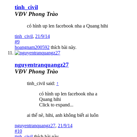
tinh_civil
VĐV Phong Trào
có hình up len facebook nha a Quang hihi
tinh_civil
,
21/9/14
#9
hoangnam200592
thích bài này.
nguyentranquangz27
VĐV Phong Trào
tinh_civil said:
↑
có hình up len facebook nha a
Quang hihi
Click to expand...
ai thế nè, hihi, anh không biết ai luôn
nguyentranquangz27
,
21/9/14
#10
tinh_civil
thích bài này.