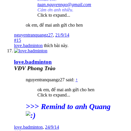
tuan.nguyenngo@gmail.com
Cám ơn anh nhiều.
Click to expand...
ok em, để mai anh gửi cho hen
nguyentranquangz27
,
21/9/14
#15
love.badminton
thích bài này.
love.badminton
VĐV Phong Trào
nguyentranquangz27 said:
↑
ok em, để mai anh gửi cho hen
Click to expand...
>>> Remind to anh Quang
love.badminton
,
24/9/14