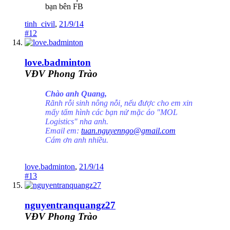
bạn bên FB
tinh_civil
,
21/9/14
#12
love.badminton
VĐV Phong Trào
Chào anh Quang,
Rãnh rỗi sinh nông nỗi, nếu được cho em xin
mấy tấm hình các bạn nử mặc áo "MOL
Logistics" nha anh.
Email em:
tuan.nguyenngo@gmail.com
Cám ơn anh nhiều.
love.badminton
,
21/9/14
#13
nguyentranquangz27
VĐV Phong Trào