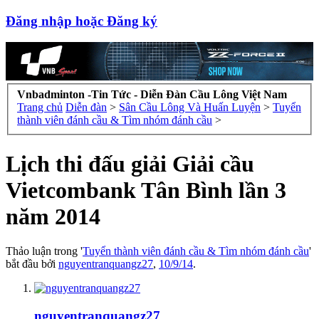
Đăng nhập hoặc Đăng ký
Vnbadminton -Tin Tức - Diễn Đàn Cầu Lông Việt Nam
Trang chủ
Diễn đàn
>
Sân Cầu Lông Và Huấn Luyện
>
Tuyển
thành viên đánh cầu & Tìm nhóm đánh cầu
>
Lịch thi đấu giải Giải cầu
Vietcombank Tân Bình lần 3
năm 2014
Thảo luận trong '
Tuyển thành viên đánh cầu & Tìm nhóm đánh cầu
'
bắt đầu bởi
nguyentranquangz27
,
10/9/14
.
nguyentranquangz27