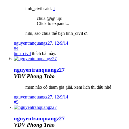
tinh_civil said:
↑
chua @@ up!
Click to expand...
hihi, sao chua thế bạn tinh_civil ơi
nguyentranquangz27
,
12/9/14
#4
tinh_civil
thích bài này.
nguyentranquangz27
VĐV Phong Trào
mem nào có tham gia giải, xem lịch thi đấu nhé
nguyentranquangz27
,
12/9/14
#5
nguyentranquangz27
VĐV Phong Trào