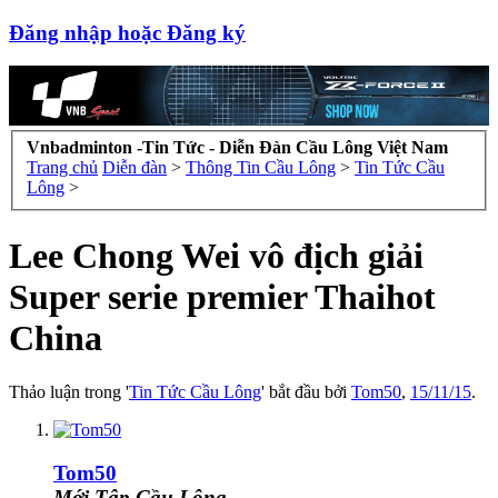
Đăng nhập hoặc Đăng ký
Vnbadminton -Tin Tức - Diễn Đàn Cầu Lông Việt Nam
Trang chủ
Diễn đàn
>
Thông Tin Cầu Lông
>
Tin Tức Cầu
Lông
>
Lee Chong Wei vô địch giải
Super serie premier Thaihot
China
Thảo luận trong '
Tin Tức Cầu Lông
' bắt đầu bởi
Tom50
,
15/11/15
.
Tom50
Mới Tập Cầu Lông