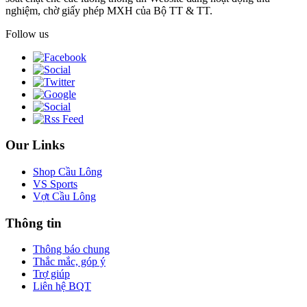
nghiệm, chờ giấy phép MXH của Bộ TT & TT.
Follow us
Our Links
Shop Cầu Lông
VS Sports
Vợt Cầu Lông
Thông tin
Thông báo chung
Thắc mắc, góp ý
Trợ giúp
Liên hệ BQT