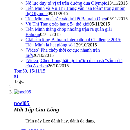
Nỗ lực duy trì vị trí trên đường đua Olympic
13/11/2015
Tiến Minh và Vũ Thị Trang vẫn “an toàn” trong nhóm
dự Olympic
09/11/2015
Tiến Minh xuất sắc vào tứ kết Bahrain Open
05/11/2015
Vũ Thị Trang xếp hạng 54 thế giới
05/11/2015
Tiến Minh thắng chớp nhoáng trận ra quân giải
Bahrain
04/11/2015
Giải cầu lông Bahrain International Challenge 2015:
Tiến Minh là hạt giống số 1
29/10/2015
[Video] Pha chớp thời cơ cực nhanh trên
lưới
26/10/2015
[Video] Chen Long bất lực trước cú smash "sấm sét"
của Axelsen
26/10/2015
Tom50
,
15/11/15
#1
Tags:
noel05
Mới Tập Cầu Lông
Trận này Lee đánh hay, đánh đa dạng