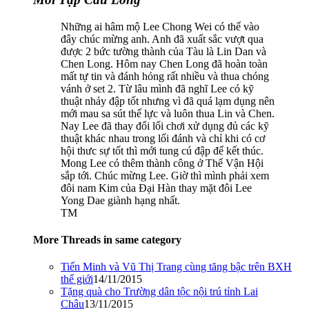
Những ai hâm mộ Lee Chong Wei có thể vào
đây chúc mừng anh. Anh đã xuất sắc vượt qua
được 2 bức tường thành của Tàu là Lin Dan và
Chen Long. Hôm nay Chen Long đã hoàn toàn
mất tự tin và đánh hỏng rất nhiều và thua chóng
vánh ở set 2. Từ lâu mình đã nghĩ Lee có kỹ
thuật nhảy đập tốt nhưng vì đã quá lạm dụng nên
mới mau sa sút thể lực và luôn thua Lin và Chen.
Nay Lee đã thay đổi lối chơi xử dụng đủ các kỹ
thuật khác nhau trong lối đánh và chỉ khi có cơ
hội thưc sự tốt thì mới tung cú đập để kết thúc.
Mong Lee có thêm thành công ở Thế Vận Hội
sắp tới. Chúc mừng Lee. Giờ thì mình phải xem
đôi nam Kim của Đại Hàn thay mặt đôi Lee
Yong Dae giành hạng nhất.
TM
More Threads in same category
Tiến Minh và Vũ Thị Trang cùng tăng bậc trên BXH
thế giới
14/11/2015
Tặng quà cho Trường dân tộc nội trú tỉnh Lai
Châu
13/11/2015