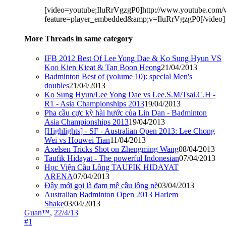
[video=youtube;IluRrVgzgP0]http://www.youtube.com/
feature=player_embedded&amp;v=IluRrVgzgP0[/video]
More Threads in same category
IFB 2012 Best Of Lee Yong Dae & Ko Sung Hyun VS
Koo Kien Kieat & Tan Boon Heong
21/04/2013
Badminton Best of (volume 10): special Men's
doubles
21/04/2013
Ko Sung Hyun/Lee Yong Dae vs Lee.S.M/Tsai.C.H -
R1 - Asia Championships 2013
19/04/2013
Pha cầu cực kỳ hài hước của Lin Dan - Badminton
Asia Championships 2013
19/04/2013
[Highlights] - SF - Australian Open 2013: Lee Chong
Wei vs Houwei Tian
11/04/2013
Axelsen Tricks Shot on Zhengming Wang
08/04/2013
Taufik Hidayat - The powerful Indonesian
07/04/2013
Học Viện Cầu Lông TAUFIK HIDAYAT
ARENA
07/04/2013
Đây mới gọi là đam mê cầu lông nè
03/04/2013
Australian Badminton Open 2013 Harlem
Shake
03/04/2013
Guan™
,
22/4/13
#1