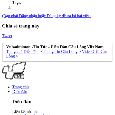
Tags:
(Bạn phải Đăng nhập hoặc Đăng ký để trả lời bài viết.)
Chia sẻ trang này
Tweet
Vnbadminton -Tin Tức - Diễn Đàn Cầu Lông Việt Nam
Trang chủ
Diễn đàn
>
Thông Tin Cầu Lông
>
Video Giải Cầu
Lông
>
Trang chủ
Diễn đàn
Diễn đàn
Liên kết nhanh