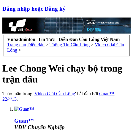
Đăng nhập hoặc Đăng ký
Vnbadminton -Tin Tức - Diễn Đàn Cầu Lông Việt Nam
Trang chủ
Diễn đàn
>
Thông Tin Cầu Lông
>
Video Giải Cầu
Lông
>
Lee Chong Wei chạy bộ trong
trận đấu
Thảo luận trong '
Video Giải Cầu Lông
' bắt đầu bởi
Guan™
,
22/4/13
.
Guan™
VĐV Chuyên Nghiệp