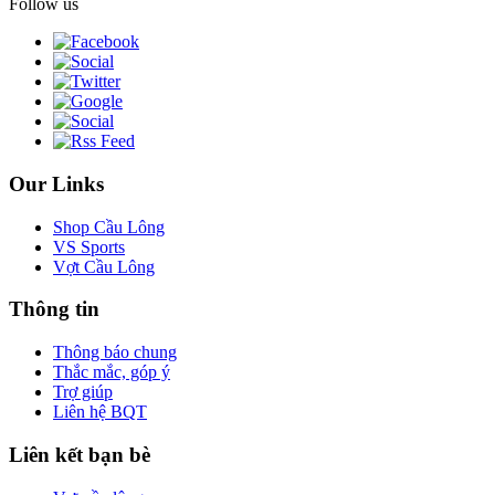
Follow us
Our Links
Shop Cầu Lông
VS Sports
Vợt Cầu Lông
Thông tin
Thông báo chung
Thắc mắc, góp ý
Trợ giúp
Liên hệ BQT
Liên kết bạn bè