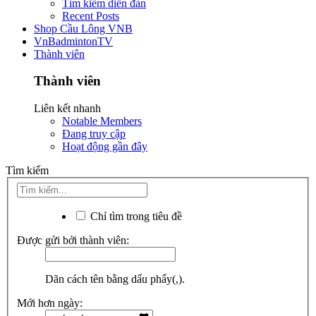
Tìm kiếm diễn đàn
Recent Posts
Shop Cầu Lông VNB
VnBadmintonTV
Thành viên
Thành viên
Liên kết nhanh
Notable Members
Đang truy cập
Hoạt động gần đây
Tìm kiếm
Chỉ tìm trong tiêu đề
Được gửi bởi thành viên:
Dãn cách tên bằng dấu phẩy(,).
Mới hơn ngày: