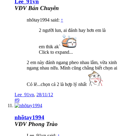
Lee_91vn
VĐV Bán Chuyên
nhõtay1994 said:
↑
2 người lun, ai đánh hay hơn em là
em thik ak`
Click to expand...
2 em này đánh ngang pheo nhau lắm, vừa xinh
ngang nhau nữa. Mình cũng chẳng biết chọn ai
Có lẽ...chọn cả 2 là hợp lý nhất
Lee_91vn
,
28/11/12
#9
nhõtay1994
VĐV Phong Trào
Lee_91vn said:
↑