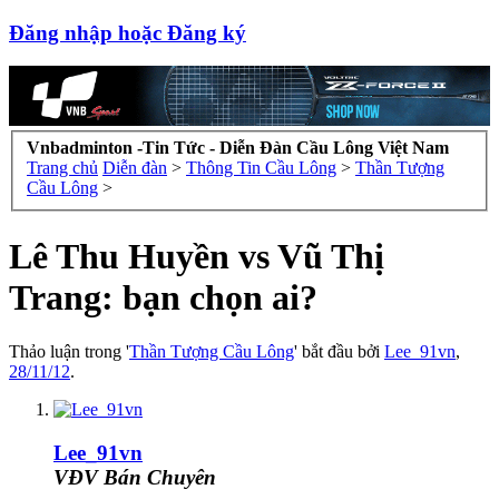
Đăng nhập hoặc Đăng ký
Vnbadminton -Tin Tức - Diễn Đàn Cầu Lông Việt Nam
Trang chủ
Diễn đàn
>
Thông Tin Cầu Lông
>
Thần Tượng
Cầu Lông
>
Lê Thu Huyền vs Vũ Thị
Trang: bạn chọn ai?
Thảo luận trong '
Thần Tượng Cầu Lông
' bắt đầu bởi
Lee_91vn
,
28/11/12
.
Lee_91vn
VĐV Bán Chuyên