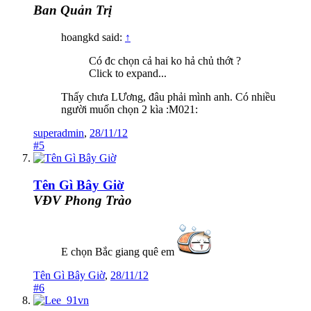
Ban Quản Trị
hoangkd said:
↑
Có đc chọn cả hai ko hả chủ thớt ?
Click to expand...
Thấy chưa LƯơng, đâu phải mình anh. Có nhiều
người muốn chọn 2 kìa :M021:
superadmin
,
28/11/12
#5
Tên Gì Bây Giờ
VĐV Phong Trào
E chọn Bắc giang quê em
Tên Gì Bây Giờ
,
28/11/12
#6