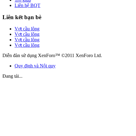
Liên hệ BQT
Liên kết bạn bè
Vợt cầu lông
Vợt cầu lông
Vợt cầu lông
Vợt cầu lông
Diễn đàn sử dụng XenForo™ ©2011 XenForo Ltd.
Quy định và Nội quy
Đang tải...