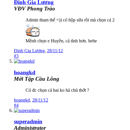
Đinh Gia Lương
VĐV Phong Trào
Admin tham thế =)) có hộp sữa rồi mà chọn cả 2
Mềnh chọn e Huyền, cá tính hơn. hehe
Đinh Gia Lương
,
28/11/12
#3
hoangkd
Mới Tập Cầu Lông
Có đc chọn cả hai ko hả chủ thớt ?
hoangkd
,
28/11/12
#4
superadmin
Administrator