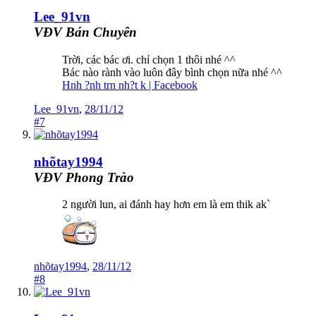
Lee_91vn
VĐV Bán Chuyên
Trời, các bác ơi. chỉ chọn 1 thôi nhé ^^
Bác nào rành vào luôn đây bình chọn nữa nhé ^^
Hnh ?nh trn nh?t k | Facebook
Lee_91vn
,
28/11/12
#7
nhõtay1994
VĐV Phong Trào
2 người lun, ai đánh hay hơn em là em thik ak`
nhõtay1994
,
28/11/12
#8