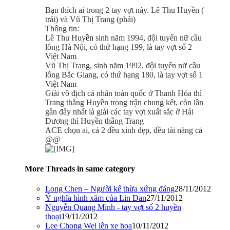
Bạn thích ai trong 2 tay vợt này. Lê Thu Huyền (
trái) và Vũ Thị Trang (phải)
Thông tin:
Lê Thu Huy
ền
sinh năm 1994, đội tuyển nữ cầu
lông Hà Nội, có thứ hạng 199, là tay vợt số 2
Việt Nam
Vũ
Thị Trang, sinh năm 1992, đội tuyển nữ cầu
lông Bắc Giang, có thứ hạng 180, là tay vợt số 1
Việt Nam
Giải vô địch cá nhân toàn quốc ở Thanh Hóa thì
Trang thắng Huyền trong trận chung kết, còn lần
gần đây nhất là giải các tay vợt xuất sắc ở Hải
Dương thì Huyền thắng Trang
ACE chọn ai, cả 2 đều xinh đẹp, đều tài năng cả
@@
More Threads in same category
Long Chen – Người kế thừa xứng đáng
28/11/2012
Ý nghĩa hình xăm của Lin Dan
27/11/2012
Nguyễn Quang Minh - tay vợt số 2 huyền
thoại
19/11/2012
Lee Chong Wei lên xe hoa
10/11/2012