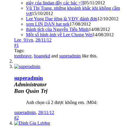
giày của lindan đây các bác =]]
05/11/2012
Vũ Thị Trang. những khoảnh khắc khi không cầm
vợt
15/10/2012
Lee Yong Dae từng là VĐV đánh đơn
12/10/2012
xem LIN DAN hat nek
17/08/2012
thành tích cũa Nguyễn Tiến Minh
14/08/2012
Một số hình ảnh về Lee Chong Wei
14/08/2012
Lee_91vn
,
28/11/12
#1
Tags:
tombrave
,
hoangkd
and
superadmin
like this.
superadmin
Administrator
Ban Quản Trị
Anh chọn cả 2 được không em. :M04:
superadmin
,
28/11/12
#2