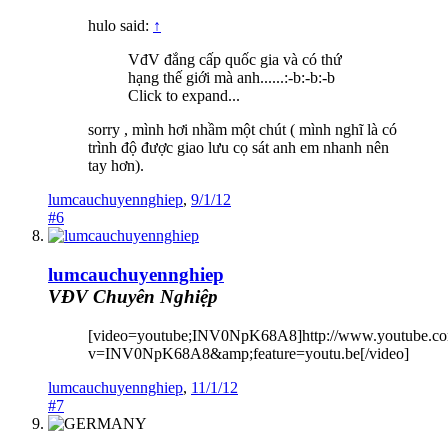
hulo said:
↑
VđV đắng cấp quốc gia và có thứ
hạng thế giới mà anh......:-b:-b:-b
Click to expand...
sorry , mình hơi nhầm một chút ( mình nghĩ là có
trình độ được giao lưu cọ sát anh em nhanh nên
tay hơn).
lumcauchuyennghiep
,
9/1/12
#6
lumcauchuyennghiep
VĐV Chuyên Nghiệp
[video=youtube;INV0NpK68A8]http://www.youtube.co
v=INV0NpK68A8&amp;feature=youtu.be[/video]
lumcauchuyennghiep
,
11/1/12
#7