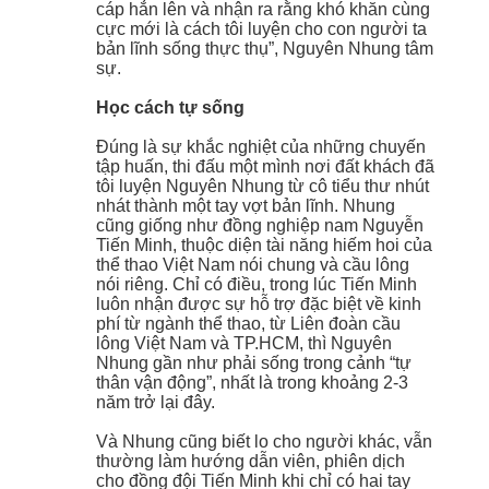
cáp hẳn lên và nhận ra rằng khó khăn cùng
cực mới là cách tôi luyện cho con người ta
bản lĩnh sống thực thụ”, Nguyên Nhung tâm
sự.
Học cách tự sống
Đúng là sự khắc nghiệt của những chuyến
tập huấn, thi đấu một mình nơi đất khách đã
tôi luyện Nguyên Nhung từ cô tiểu thư nhút
nhát thành một tay vợt bản lĩnh. Nhung
cũng giống như đồng nghiệp nam Nguyễn
Tiến Minh, thuộc diện tài năng hiếm hoi của
thể thao Việt Nam nói chung và cầu lông
nói riêng. Chỉ có điều, trong lúc Tiến Minh
luôn nhận được sự hỗ trợ đặc biệt về kinh
phí từ ngành thể thao, từ Liên đoàn cầu
lông Việt Nam và TP.HCM, thì Nguyên
Nhung gần như phải sống trong cảnh “tự
thân vận động”, nhất là trong khoảng 2-3
năm trở lại đây.
Và Nhung cũng biết lo cho người khác, vẫn
thường làm hướng dẫn viên, phiên dịch
cho đồng đội Tiến Minh khi chỉ có hai tay