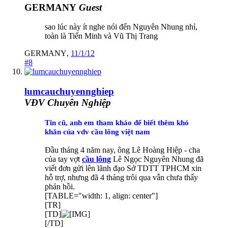
GERMANY
Guest
sao lúc này ít nghe nói đến Nguyên Nhung nhỉ,
toàn là Tiến Minh và Vũ Thị Trang
GERMANY
,
11/1/12
#8
lumcauchuyennghiep
VĐV Chuyên Nghiệp
Tin cũ, anh em tham khảo
để biết thêm khó
khăn của vdv cầu lông việt nam
Đầu tháng 4 năm nay, ông Lê Hoàng Hiệp - cha
của tay vợt
cầu lông
Lê Ngọc Nguyên Nhung đã
viết đơn gửi lên lãnh đạo Sở TDTT TPHCM xin
hỗ trợ, nhưng đã 4 tháng trôi qua vẫn chưa thấy
phản hồi. ​
[TABLE="width: 1, align: center"]
[TR]
[TD]
[/TD]