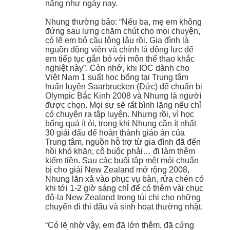
năng như ngày nay.
Nhung thường bảo: “Nếu ba, mẹ em không
đứng sau lưng chăm chút cho mọi chuyện,
có lẽ em bỏ cầu lông lâu rồi. Gia đình là
nguồn động viên và chính là động lực để
em tiếp tục gắn bó với môn thể thao khắc
nghiệt này”. Còn nhớ, khi IOC dành cho
Việt Nam 1 suất học bổng tại Trung tâm
huấn luyện Saarbrucken (Đức) để chuẩn bị
Olympic Bắc Kinh 2008 và Nhung là người
được chọn. Mọi sự sẽ rất bình lặng nếu chỉ
có chuyện ra tập luyện. Nhưng rồi, vì học
bổng quá ít ỏi, trong khi Nhung cần ít nhất
30 giải đấu để hoàn thành giáo án của
Trung tâm, nguồn hỗ trợ từ gia đình đã đến
hồi khó khăn, cô buộc phải… đi làm thêm
kiếm tiền. Sau các buổi tập mệt mỏi chuẩn
bị cho giải New Zealand mở rộng 2008,
Nhung lăn xả vào phục vụ bàn, rửa chén có
khi tới 1-2 giờ sáng chỉ để có thêm vài chục
đô-la New Zealand trong túi chi cho những
chuyến đi thi đấu và sinh hoạt thường nhật.
“Có lẽ nhờ vậy, em đã lớn thêm, đã cứng