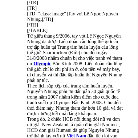
[/TR]
[TR]
[TD="class: Image"]Tay vợt Lê Ngọc Nguyên
Nhung.[/TD]
[/TR]
[/TABLE]
Từ giữa tháng 9/2006, tay vợt Lê Ngọc Nguyên
Nhung đã được Liên đoàn cầu lông thế giới tài
trợ tập huấn tại Trung tâm huấn luyện cầu lông
thế giới Saarbrucken (Đức) cho đến ngày
31/8/2008 nhằm chuẩn bị cho việc tranh vé tham
dự
Olympic
Bắc Kinh 2008. Liên đoàn cầu lông
thế giới chỉ lo chi phí ăn ở, còn tiền vé máy bay,
di chuyển và thi đấu tập huấn thì Nguyên Nhung
phải tự túc. ​
Theo lịch sắp xếp của trung tâm huấn luyện,
Nguyên Nhung phải thi đấu gần 30 giải quốc tế
trong năm 2007 nhằm kiếm điểm cho cuộc đua
tranh suất dự Olympic Bắc Kinh 2008. Cho đến
thời điểm này, Nhung tham dự hơn 10 giải và đạt
được những kết quả đáng khả quan. ​
Trong đó, 2 chiếc HCB nội dung đôi nữ và đơn
nữ giải New Zealand, á quân đơn giải Noumea,
HCĐ đơn giải Rumani đã giúp Nguyên Nhung
trở thành tay vợt nữ
Việt Nam
đầu tiên lọt vào