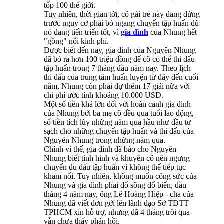
tốp 100 thế giới. ​
Tuy nhiên, thời gian tới, cô gái trẻ này đang đứng
trước nguy cơ phải bỏ ngang chuyến tập huấn dù
nó đang tiến triển tốt, vì
gia đình
của Nhung hết
"gồng" nổi kinh phí.​
Được biết đến nay, gia đình của Nguyên Nhung
đã bỏ ra hơn 100 triệu đồng để cô có thể thi đấu
tập huấn trong 7 tháng đầu năm nay. Theo lịch
thi đấu của trung tâm huấn luyện từ đây đến cuối
năm, Nhung còn phải dự thêm 17 giải nữa với
chi phí ước tính khoảng 10.000 USD. ​
Một số tiền khá lớn đối với hoàn cảnh gia đình
của Nhung bởi ba mẹ cô đều qua tuổi lao động,
số tiền tích lũy những năm qua hầu như đầu tư
sạch cho những chuyến tập huấn và thi đấu của
Nguyên Nhung trong những năm qua. ​
Chính vì thế, gia đình đã báo cho Nguyên
Nhung biết tình hình và khuyên cô nên ngưng
chuyến du đấu tập huấn vì không thể tiếp tục
kham nổi. Tuy nhiên, không muốn công sức của
Nhung và gia đình phải đổ sông đổ biển, đầu
tháng 4 năm nay, ông Lê Hoàng Hiệp - cha của
Nhung đã viết đơn gởi lên lãnh đạo Sở TDTT
TPHCM xin hỗ trợ, nhưng đã 4 tháng trôi qua
vẫn chưa thấy phản hồi.​