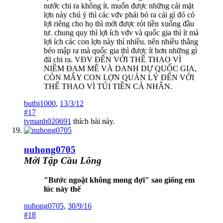
nước chi ra không ít. muốn được những cái mặt
lợn này chú ý thì các vđv phải bỏ ra cái gì đó có
lợi riêng cho họ thì mới được rót tiền xuống đầu
tư. chung quy thì lợi ích vđv và quốc gia thì ít mà
lợi ích các con lợn này thì nhiều. nên nhiều thằng
béo mập ra mà quốc gia thì được ít hơn những gì
đã chi ra. VĐV ĐẾN VỚI THỂ THAO VÌ
NIỀM ĐAM MÊ VÀ DANH DỰ QUỐC GIA,
CÒN MẤY CON LỢN QUẢN LÝ ĐẾN VỚI
THỂ THAO VÌ TÚI TIỀN CÁ NHÂN.
butbi1000
,
13/3/12
#17
tvmanh020691
thích bài này.
nuhong0705
Mới Tập Cầu Lông
"Bước ngoặt không mong đợi" sao giống em
lúc này thế
nuhong0705
,
30/9/16
#18