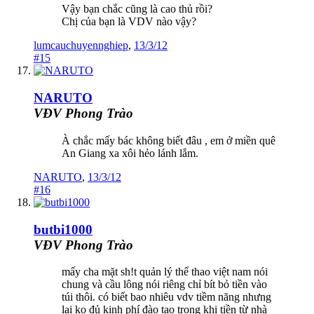
Vậy bạn chắc cũng là cao thủ rồi?
Chị của bạn là VDV nào vậy?
lumcauchuyennghiep
,
13/3/12
#15
NARUTO
VĐV Phong Trào
À chắc mấy bác không biết đâu , em ở miền quê
An Giang xa xôi hẻo lánh lắm.
NARUTO
,
13/3/12
#16
butbi1000
VĐV Phong Trào
mấy cha mặt sh!t quản lý thể thao việt nam nói
chung và cầu lông nói riêng chỉ bít bỏ tiền vào
túi thôi. có biết bao nhiêu vdv tiềm năng nhưng
lại ko đủ kinh phí đào tạo trong khi tiền từ nhà