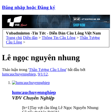
Đăng nhập hoặc Đăng ký
Vnbadminton -Tin Tức - Diễn Đàn Cầu Lông Việt Nam
Trang chủ
Diễn đàn
>
Thông Tin Cầu Lông
>
Thần Tượng
Cầu Lông
>
Lê ngọc nguyên nhung
Thảo luận trong '
Thần Tượng Cầu Lông
' bắt đầu bởi
lumcauchuyennghiep
,
9/1/12
.
lumcauchuyennghiep
VĐV Chuyên Nghiệp
[h=1]Tay vợt cầu lông Lê Ngọc Nguyên Nhung: