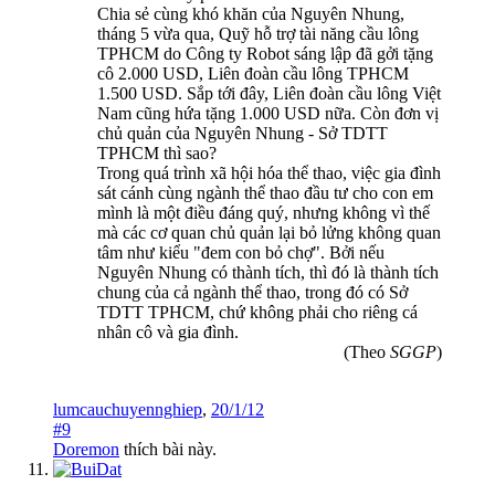
Chia sẻ cùng khó khăn của Nguyên Nhung,
tháng 5 vừa qua, Quỹ hỗ trợ tài năng cầu lông
TPHCM do Công ty Robot sáng lập đã gởi tặng
cô 2.000 USD, Liên đoàn cầu lông TPHCM
1.500 USD. Sắp tới đây, Liên đoàn cầu lông Việt
Nam cũng hứa tặng 1.000 USD nữa. Còn đơn vị
chủ quản của Nguyên Nhung - Sở TDTT
TPHCM thì sao?​
Trong quá trình xã hội hóa thể thao, việc gia đình
sát cánh cùng ngành thể thao đầu tư cho con em
mình là một điều đáng quý, nhưng không vì thế
mà các cơ quan chủ quản lại bỏ lửng không quan
tâm như kiểu "đem con bỏ chợ". Bởi nếu
Nguyên Nhung có thành tích, thì đó là thành tích
chung của cả ngành thể thao, trong đó có Sở
TDTT TPHCM, chứ không phải cho riêng cá
nhân cô và gia đình. ​
(Theo
SGGP
)
lumcauchuyennghiep
,
20/1/12
#9
Doremon
thích bài này.