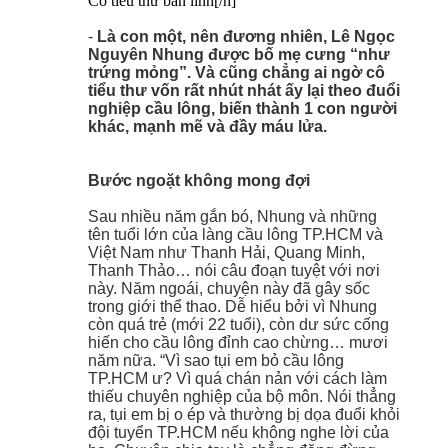
Cô tiểu thư bản lĩnh[/h]
-
Là con một, nên đương nhiên, Lê Ngọc
Nguyên Nhung được bố mẹ cưng “như
trứng mỏng”. Và cũng chẳng ai ngờ cô
tiểu thư vốn rất nhút nhát ấy lại theo đuổi
nghiệp cầu lông, biến thành 1 con người
khác, mạnh mẽ và đầy máu lửa.
Bước ngoặt không mong đợi
Sau nhiều năm gắn bó, Nhung và những
tên tuổi lớn của làng cầu lông TP.HCM và
Việt Nam như Thanh Hải, Quang Minh,
Thanh Thảo… nói câu đoạn tuyệt với nơi
này. Năm ngoái, chuyện này đã gây sốc
trong giới thể thao. Dễ hiểu bởi vì Nhung
còn quá trẻ (mới 22 tuổi), còn dư sức cống
hiến cho cầu lông đỉnh cao chừng… mươi
năm nữa. “Vì sao tụi em bỏ cầu lông
TP.HCM ư? Vì quá chán nản với cách làm
thiếu chuyên nghiệp của bộ môn. Nói thẳng
ra, tụi em bị o ép và thường bị dọa đuổi khỏi
đội tuyển TP.HCM nếu không nghe lời của