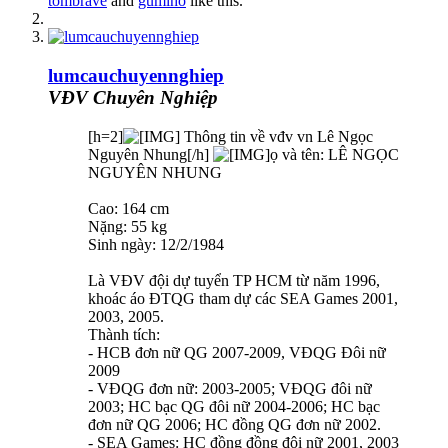
tombrave
and
gumiho
like this.
lumcauchuyennghiep
VĐV Chuyên Nghiệp
[h=2]
Thông tin về vđv vn Lê Ngọc
Nguyên Nhung[/h]
ọ và tên: LÊ NGỌC
NGUYÊN NHUNG
Cao: 164 cm
Nặng: 55 kg
Sinh ngày: 12/2/1984
Là VĐV đội dự tuyển TP HCM từ năm 1996,
khoác áo ĐTQG tham dự các SEA Games 2001,
2003, 2005.
Thành tích:
- HCB đơn nữ QG 2007-2009, VĐQG Đôi nữ
2009
- VĐQG đơn nữ: 2003-2005; VĐQG đôi nữ
2003; HC bạc QG đôi nữ 2004-2006; HC bạc
đơn nữ QG 2006; HC đồng QG đơn nữ 2002.
- SEA Games: HC đồng đồng đội nữ 2001, 2003