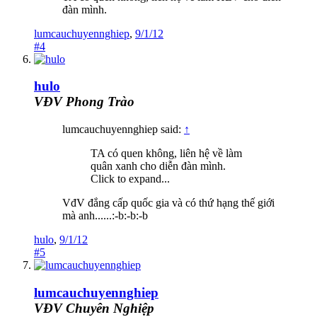
đàn mình.
lumcauchuyennghiep
,
9/1/12
#4
hulo
VĐV Phong Trào
lumcauchuyennghiep said:
↑
TA có quen không, liên hệ về làm
quân xanh cho diễn đàn mình.
Click to expand...
VđV đắng cấp quốc gia và có thứ hạng thế giới
mà anh......:-b:-b:-b
hulo
,
9/1/12
#5
lumcauchuyennghiep
VĐV Chuyên Nghiệp