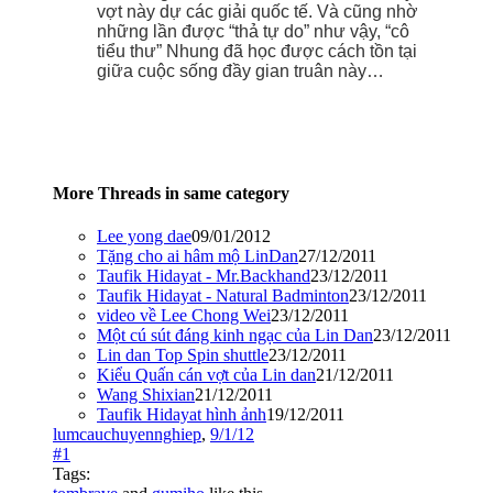
vợt này dự các giải quốc tế. Và cũng nhờ
những lần được “thả tự do” như vậy, “cô
tiểu thư” Nhung đã học được cách tồn tại
giữa cuộc sống đầy gian truân này…
More Threads in same category
Lee yong dae
09/01/2012
Tặng cho ai hâm mộ LinDan
27/12/2011
Taufik Hidayat - Mr.Backhand
23/12/2011
Taufik Hidayat - Natural Badminton
23/12/2011
video về Lee Chong Wei
23/12/2011
Một cú sút đáng kinh ngạc của Lin Dan
23/12/2011
Lin dan Top Spin shuttle
23/12/2011
Kiểu Quấn cán vợt của Lin dan
21/12/2011
Wang Shixian
21/12/2011
Taufik Hidayat hình ảnh
19/12/2011
lumcauchuyennghiep
,
9/1/12
#1
Tags: