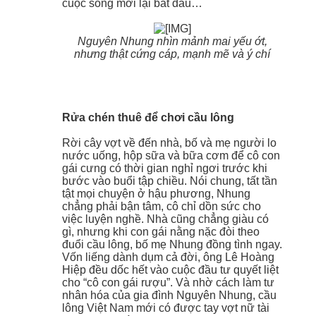
cuộc sống mới lại bắt đầu…
Nguyên Nhung nhìn mảnh mai yếu ớt,
nhưng thật cứng cáp, mạnh mẽ và ý chí
Rửa chén thuê để chơi cầu lông
Rời cây vợt về đến nhà, bố và mẹ người lo
nước uống, hộp sữa và bữa cơm để cô con
gái cưng có thời gian nghỉ ngơi trước khi
bước vào buổi tập chiều. Nói chung, tất tần
tật mọi chuyện ở hậu phương, Nhung
chẳng phải bận tâm, cô chỉ dồn sức cho
việc luyện nghề. Nhà cũng chẳng giàu có
gì, nhưng khi con gái nằng nặc đòi theo
đuổi cầu lông, bố mẹ Nhung đồng tình ngay.
Vốn liếng dành dụm cả đời, ông Lê Hoàng
Hiệp đều dốc hết vào cuộc đầu tư quyết liệt
cho “cô con gái rượu”. Và nhờ cách làm tư
nhân hóa của gia đình Nguyên Nhung, cầu
lông Việt Nam mới có được tay vợt nữ tài