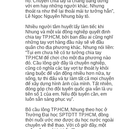
họ. Chuyện chia tay là chẳng đặng đừng
với em hay những người khác. Nhưng
thoát ra như thế lại thoải mái tư tưởng hẳn”,
Lê Ngọc Nguyên Nhung bày tỏ.
Nhiều người tâm huyết lấy làm tiếc khi
Nhung và một vài đồng nghiệp quyết định
chia tay TP.HCM, bởi ban đầu ai cũng nghĩ
những tay vợt hàng đầu này sẽ về đầu
quân cho địa phương khác. Nhung nói liền:
“Tụi em chưa hề có tư tưởng chia tay
TP.HCM để chơi cho một địa phương nào
đó. Cầu lông giờ đây là chuyên nghiệp,
cũng có nghĩa các tay vợt tự thoát ly khỏi
ràng buộc để vận động nhiều hơn nữa, tự
sống, tự thi đấu và tự làm tất cả mọi chuyện
để xây dựng hình ảnh của mình. Tất nhiên,
đóng góp cho đội tuyển quốc gia vẫn là ưu
tiên số 1 của em. Nếu đội tuyển cần, em
luôn sẵn sàng phục vụ”.
Bỏ cầu lông TP.HCM, Nhung theo học ở
Trường Đại học SPTDTT TP.HCM, đồng
thời nuôi ước mơ được du học nước ngoài
chuyên về thể thao. Với cô giờ đây, một