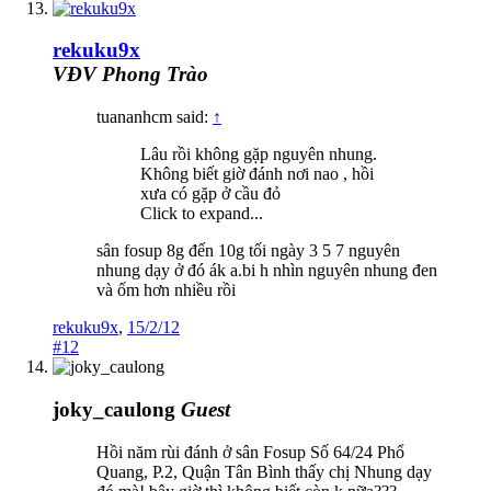
rekuku9x
VĐV Phong Trào
tuananhcm said:
↑
Lâu rồi không gặp nguyên nhung.
Không biết giờ đánh nơi nao , hồi
xưa có gặp ở cầu đỏ
Click to expand...
sân fosup 8g đến 10g tối ngày 3 5 7 nguyên
nhung dạy ở đó ák a.bi h nhìn nguyên nhung đen
và ốm hơn nhiều rồi
rekuku9x
,
15/2/12
#12
joky_caulong
Guest
Hồi năm rùi đánh ở sân Fosup Số 64/24 Phổ
Quang, P.2, Quận Tân Bình thấy chị Nhung dạy