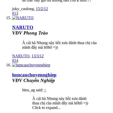
đó mà! bây giờ thì không biết còn k nữa???
joky_caulong
,
15/2/12
#13
NARUTO
VĐV Phong Trào
À cái bà Nhung này hồi xưa đánh thua chị của
mình đây mà h0h0 =))
NARUTO
,
13/3/12
#14
lumcauchuyennghiep
VĐV Chuyên Nghiệp
hieu_ag said:
↑
À cái bà Nhung này hồi xưa đánh
thua chị của mình đây mà h0h0 =))
Click to expand...