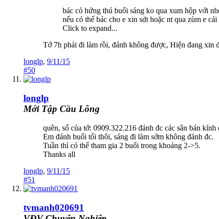
bác có hứng thú buổi sáng ko qua xum hộp với nhó
nếu có thể bác cho e xin sdt hoặc nt qua zùm e cái
Click to expand...
Tớ 7h phải đi làm rồi, đánh không được, Hiện đang xi
longlp
,
9/11/15
#50
longlp
Mới Tập Cầu Lông
quên, số của tớ: 0909.322.216 đánh đc các sân bán kính 
Em đánh buổi tối thôi, sáng đi làm sớm không đánh đc.
Tuần thì có thể tham gia 2 buổi trong khoảng 2->5.
Thanks all
longlp
,
9/11/15
#51
tvmanh020691
VĐV Chuyên Nghiệp