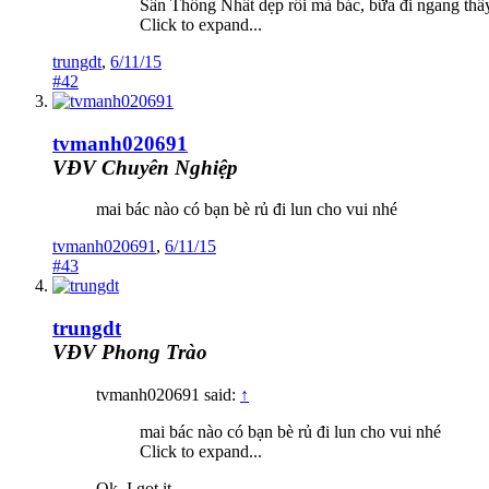
Sân Thống Nhất dẹp rồi mà bác, bữa đi ngang thấy t
Click to expand...
trungdt
,
6/11/15
#42
tvmanh020691
VĐV Chuyên Nghiệp
mai bác nào có bạn bè rủ đi lun cho vui nhé
tvmanh020691
,
6/11/15
#43
trungdt
VĐV Phong Trào
tvmanh020691 said:
↑
mai bác nào có bạn bè rủ đi lun cho vui nhé
Click to expand...
Ok, I got it