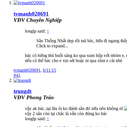
tvmanh020691
VĐV Chuyên Nghiệp
longlp said:
↑
Sân Thống Nhất dẹp rồi mà bác, bữa đi ngang thấy t
Click to expand...
bác có hứng thú buổi sáng ko qua xum hộp với nhóm e, e
nếu có thể bác cho e xin sdt hoặc nt qua zùm e cái nhé
tvmanh020691
,
6/11/15
#41
trungdt
VĐV Phong Trào
vậy ak bác..tại lâu òi ko đánh sân đó nữa nên không rõ
vậy 2 sân còn lại chắc là vẫn còn đúng ko bác
longlp said:
↑