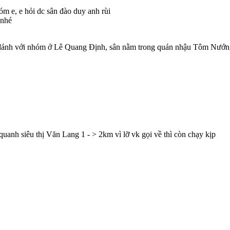
m e, e hỏi dc sân đào duy anh rùi
 nhé
n đánh với nhóm ở Lê Quang Định, sân nằm trong quán nhậu Tôm Nướng
quanh siêu thị Văn Lang 1 - > 2km vì lỡ vk gọi về thì còn chạy kịp