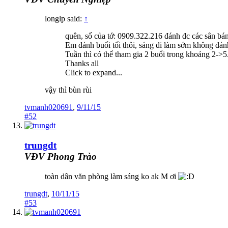
longlp said:
↑
quên, số của tớ: 0909.322.216 đánh đc các sân bán
Em đánh buổi tối thôi, sáng đi làm sớm không đán
Tuần thì có thể tham gia 2 buổi trong khoảng 2->5
Thanks all
Click to expand...
vậy thì bùn rùi
tvmanh020691
,
9/11/15
#52
trungdt
VĐV Phong Trào
toàn dân văn phòng làm sáng ko ak M ơi
trungdt
,
10/11/15
#53