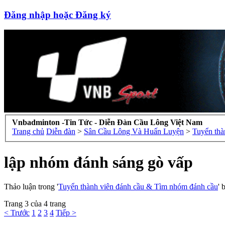
Đăng nhập hoặc Đăng ký
Vnbadminton -Tin Tức - Diễn Đàn Cầu Lông Việt Nam
Trang chủ
Diễn đàn
>
Sân Cầu Lông Và Huấn Luyện
>
Tuyển thà
lập nhóm đánh sáng gò vấp
Thảo luận trong '
Tuyển thành viên đánh cầu & Tìm nhóm đánh cầu
' 
Trang 3 của 4 trang
< Trước
1
2
3
4
Tiếp >