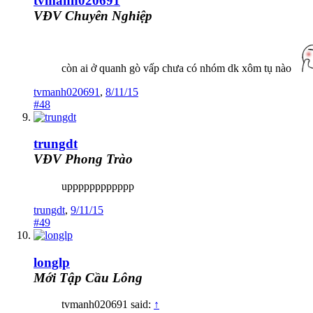
tvmanh020691
VĐV Chuyên Nghiệp
còn ai ở quanh gò vấp chưa có nhóm dk xôm tụ nào
tvmanh020691
,
8/11/15
#48
trungdt
VĐV Phong Trào
upppppppppppp
trungdt
,
9/11/15
#49
longlp
Mới Tập Cầu Lông
tvmanh020691 said:
↑