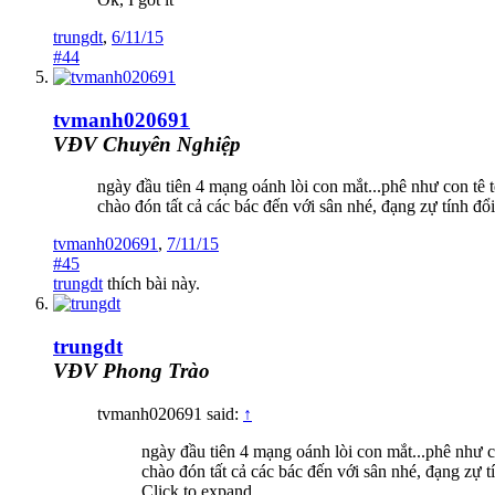
trungdt
,
6/11/15
#44
tvmanh020691
VĐV Chuyên Nghiệp
ngày đầu tiên 4 mạng oánh lòi con mắt...phê như con tê t
chào đón tất cả các bác đến với sân nhé, đạng zự tính đ
tvmanh020691
,
7/11/15
#45
trungdt
thích bài này.
trungdt
VĐV Phong Trào
tvmanh020691 said:
↑
ngày đầu tiên 4 mạng oánh lòi con mắt...phê như c
chào đón tất cả các bác đến với sân nhé, đạng zự 
Click to expand...