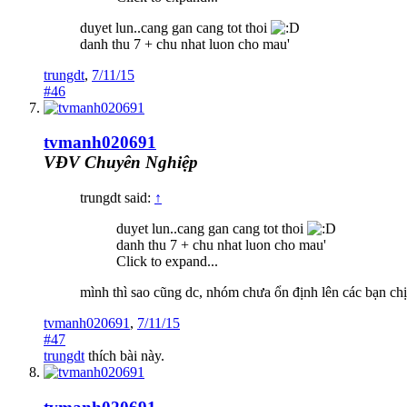
duyet lun..cang gan cang tot thoi
danh thu 7 + chu nhat luon cho mau'
trungdt
,
7/11/15
#46
tvmanh020691
VĐV Chuyên Nghiệp
trungdt said:
↑
duyet lun..cang gan cang tot thoi
danh thu 7 + chu nhat luon cho mau'
Click to expand...
mình thì sao cũng dc, nhóm chưa ổn định lên các bạn chịu
tvmanh020691
,
7/11/15
#47
trungdt
thích bài này.