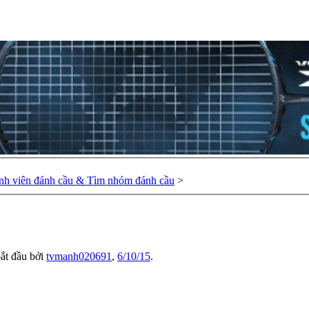
nh viên đánh cầu & Tìm nhóm đánh cầu
>
bắt đầu bởi
tvmanh020691
,
6/10/15
.