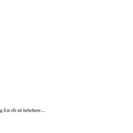
 Em rồi nè heheheee....