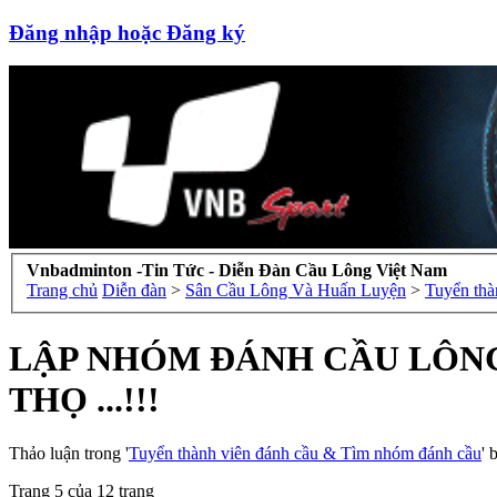
Đăng nhập hoặc Đăng ký
Vnbadminton -Tin Tức - Diễn Đàn Cầu Lông Việt Nam
Trang chủ
Diễn đàn
>
Sân Cầu Lông Và Huấn Luyện
>
Tuyển thà
LẬP NHÓM ĐÁNH CẦU LÔNG
THỌ ...!!!
Thảo luận trong '
Tuyển thành viên đánh cầu & Tìm nhóm đánh cầu
' 
Trang 5 của 12 trang