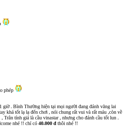
ép
ho phép
 1 giờ . Bình Thường hiện tại mọi người đang đánh vãng lai
y khá tốt lạ lạ đến chơi , nói chung rất vui và rất máu ,còn về
, Trân tính giá là cầu vinastar , nhưng cho đánh cầu tốt lun .
elcome nhé !! chỉ có
40.000 đ
thôi nhé !!