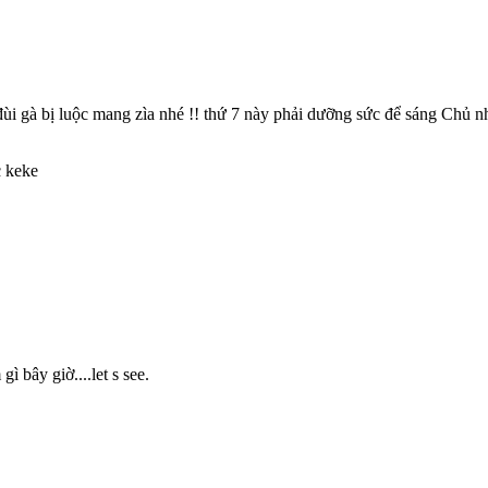
đùi gà bị luộc mang zìa nhé !! thứ 7 này phải dưỡng sức để sáng Chủ nhật
c keke
ì bây giờ....let s see.