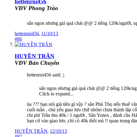
hettenrui456
VĐV Phong Trào
sân ngon nhưng giá quá chát @@ 2 tiếng 120k/người, u
hettenrui456
,
11/10/13
#86
HUYỀN TRÂN
VĐV Bán Chuyên
hettenrui456 said:
↑
sân ngon nhưng giá quá chát @@ 2 tiếng 120k/ng
Click to expand...
ủa ??? bạn nói giá tiền gì vậy ? sân Phú Thọ nếu thuê vã
cuối tuần , chủ yếu giao lưu chứ nhóm chưa thành lâp cố đ
chi phí Trân thu 40k / 1 người , Sân Yonex , đánh cầu Hải 
bạn cứ vào giao lưu ,chỉ có 40k thôi mà !! quan trọng đá
HUYỀN TRÂN
,
12/10/13
#87