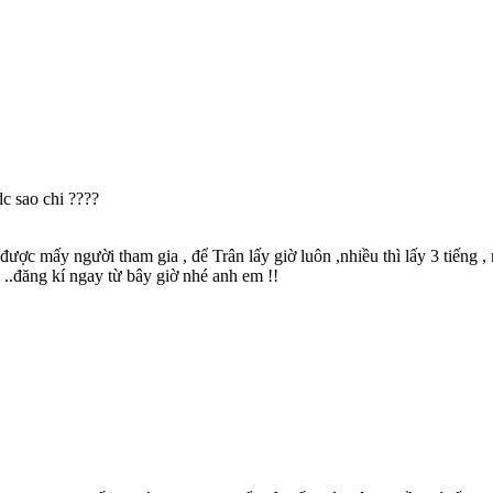
c sao chi ????
ược mấy người tham gia , để Trân lấy giờ luôn ,nhiều thì lấy 3 tiếng , 
..đăng kí ngay từ bây giờ nhé anh em !!