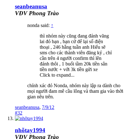
seanbeanusa
VĐV Phong Trào
nonda said:
↑
thì nhóm này cũng đang đánh vãng
lai đó bạn , bạn cứ để lại số điện
thoại , 246 hằng tuần anh Hiếu sẽ
sms cho các thành viên đăng ký , chỉ
cần trên 4 người confirm thì lên
đánh thôi , 1 buổi tầm 20k tiền sân
tiền nước + với 3k tiền gửi xe
Click to expand...
chính xác đó Nonda, nhóm này lập ra dành cho
mọi người đam mê cầu lông và tham gia vào thời
gian nêu trên.
seanbeanusa
,
7/9/12
#32
nhõtay1994
VĐV Phong Trào