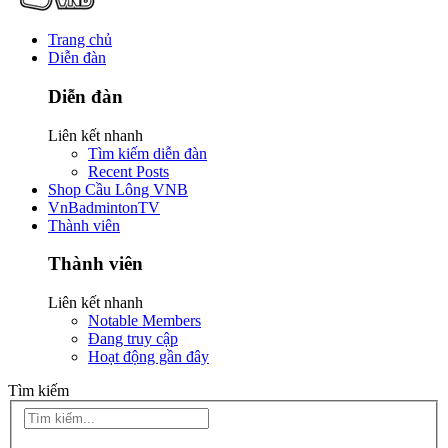
Trang chủ
Diễn đàn
Diễn đàn
Liên kết nhanh
Tìm kiếm diễn đàn
Recent Posts
Shop Cầu Lông VNB
VnBadmintonTV
Thành viên
Thành viên
Liên kết nhanh
Notable Members
Đang truy cập
Hoạt động gần đây
Tìm kiếm