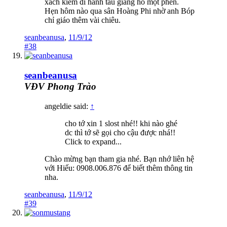
xách kiếm đi hành tẩu giang hồ một phen.
Hẹn hôm nào qua sân Hoàng Phi nhờ anh Bóp
chỉ giáo thêm vài chiêu.
seanbeanusa
,
11/9/12
#38
seanbeanusa
VĐV Phong Trào
angeldie said:
↑
cho tớ xin 1 slost nhé!! khi nào ghé
dc thì tớ sẽ gọi cho cậu được nhá!!
Click to expand...
Chào mừng bạn tham gia nhé. Bạn nhớ liên hệ
với Hiếu: 0908.006.876 để biết thêm thông tin
nha.
seanbeanusa
,
11/9/12
#39