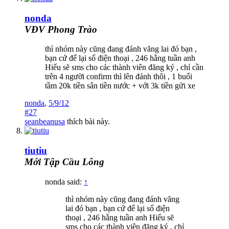
nonda
VĐV Phong Trào
thì nhóm này cũng đang đánh vãng lai đó bạn ,
bạn cứ để lại số điện thoại , 246 hằng tuần anh
Hiếu sẽ sms cho các thành viên đăng ký , chỉ cần
trên 4 người confirm thì lên đánh thôi , 1 buổi
tầm 20k tiền sân tiền nước + với 3k tiền gửi xe
nonda
,
5/9/12
#27
seanbeanusa
thích bài này.
tiutiu
Mới Tập Cầu Lông
nonda said:
↑
thì nhóm này cũng đang đánh vãng
lai đó bạn , bạn cứ để lại số điện
thoại , 246 hằng tuần anh Hiếu sẽ
sms cho các thành viên đăng ký , chỉ