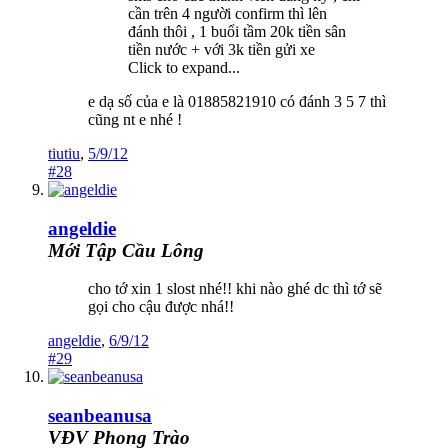
cần trên 4 người confirm thì lên
đánh thôi , 1 buổi tầm 20k tiền sân
tiền nước + với 3k tiền gửi xe
Click to expand...
e dạ số của e là 01885821910 có đánh 3 5 7 thì
cũng nt e nhé !
tiutiu
,
5/9/12
#28
angeldie
Mới Tập Cầu Lông
cho tớ xin 1 slost nhé!! khi nào ghé dc thì tớ sẽ
gọi cho cậu được nhá!!
angeldie
,
6/9/12
#29
seanbeanusa
VĐV Phong Trào