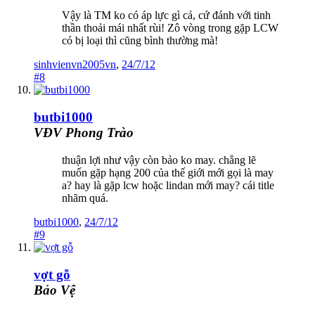
Vậy là TM ko có áp lực gì cả, cứ đánh với tinh
thần thoải mái nhất rùi! Zô vòng trong gặp LCW
có bị loại thì cũng bình thường mà!
sinhvienvn2005vn
,
24/7/12
#8
butbi1000
VĐV Phong Trào
thuận lợi như vậy còn bảo ko may. chẳng lẽ
muốn gặp hạng 200 của thế giới mới gọi là may
a? hay là gặp lcw hoặc lindan mới may? cái title
nhãm quá.
butbi1000
,
24/7/12
#9
vợt gỗ
Bảo Vệ