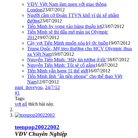
VĐV Việt Nam làm quen với giao thông
London
23/07/2012
Người cầm cờ Đoàn TTVN khổ vì tài xế nhầm
đường
23/07/2012
Tiến Minh hy vọng vào bảng thuận lợi
23/07/2012
Tiến Minh sẽ thi đấu mở màn tại Olympic
2012
19/07/2012
Cây vợt Tiến Minh muốn xóa ký ức buồn
19/07/2012
Trung Quốc, Mỹ treo thưởng cho HCV Olympic thua
xa Việt Nam
19/07/2012
Nguyễn Tiến Minh: ‘Hãy tin tưởng ở tôi’
18/07/2012
Nguyễn Tiến Minh: Tôi sẽ cố gắng
16/07/2012
Tiến Minh vẫn hạng 11 thế giới
16/07/2012
Tiến Minh lĩnh "ấn tiên phong" cho thể thao Việt
Nam
12/07/2012
papi_iloveyou
,
24/7/12
#1
Tags:
vợt gỗ
thích bài này.
teenpop20022002
VĐV Chuyên Nghiệp