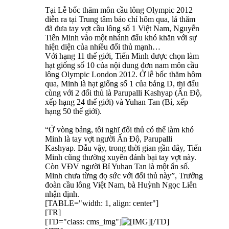
Tại Lễ bốc thăm môn cầu lông Olympic 2012
diễn ra tại Trung tâm báo chí hôm qua, lá thăm
đã đưa tay vợt cầu lông số 1 Việt Nam, Nguyễn
Tiến Minh vào một nhánh đấu khó khăn với sự
hiện diện của nhiều đối thủ mạnh…
Với hạng 11 thế giới, Tiến Minh được chọn làm
hạt giống số 10 của nội dung đơn nam môn cầu
lông Olympic London 2012. Ở lễ bốc thăm hôm
qua, Minh là hạt giống số 1 của bảng D, thi đấu
cùng với 2 đối thủ là Parupalli Kashyap (Ấn Độ,
xếp hạng 24 thế giới) và Yuhan Tan (Bỉ, xếp
hạng 50 thế giới).
“Ở vòng bảng, tôi nghĩ đối thủ có thể làm khó
Minh là tay vợt người Ấn Độ, Parupalli
Kashyap. Dẫu vậy, trong thời gian gần đây, Tiến
Minh cũng thường xuyên đánh bại tay vợt này.
Còn VĐV người Bỉ Yuhan Tan là một ẩn số.
Minh chưa từng đọ sức với đối thủ này”, Trưởng
đoàn cầu lông Việt Nam, bà Huỳnh Ngọc Liên
nhận định.
[TABLE="width: 1, align: center"]
[TR]
[TD="class: cms_img"]
[/TD]