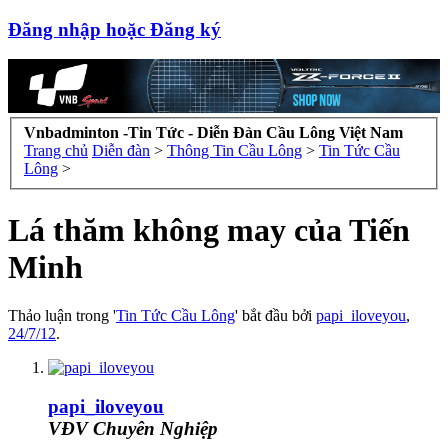
Đăng nhập hoặc Đăng ký
Vnbadminton -Tin Tức - Diễn Đàn Cầu Lông Việt Nam
Trang chủ
Diễn đàn
>
Thông Tin Cầu Lông
>
Tin Tức Cầu
Lông
>
Lá thăm không may của Tiến
Minh
Thảo luận trong '
Tin Tức Cầu Lông
' bắt đầu bởi
papi_iloveyou
,
24/7/12
.
papi_iloveyou
VĐV Chuyên Nghiệp