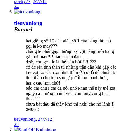
poetry77
,
24/7/12
#4
tieuvanlong
Banned
hạt giống số 10 của giải, số 1 của bảng thế mà
gọi là ko may???
chẳng lẽ phải gặp những tay vợt hàng ruồi hạng
gà mới may!!!!! tào lao bí đao.
dzậy còn gọi đc là thế vận hội!!!!!!???
có đc rèn tinh thần từ những trận đầu khi gặp các
tay vợt ko cách xa nhiu thì mới co đà để chuẩn bị
tinh thần cho trận sau gặp đối thủ mạnh hơn,
hạng cao hơn chứ!
báo chí chưa chi đã nói khó khăn thế này thế kia,
ngay cả những thành viên cầu lông cũng hùa
theo???
chưa bắt đầu đã thấy khó thì nghỉ cho nó lành!!!
:M061:
tieuvanlong
,
24/7/12
#5