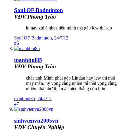
Soul OF Badminton
VĐV Phong Trào
kì này zui à nhaz tiến minh mà gặp lcw thì sao
Soul OF Badminton
,
24/7/12
#6
manhbui85
VĐV Phong Trào
chắc anh Minh phải gặp Lindan hay lcw thì mới
may mắn. hy vọng càng nhiều thì thất vọng càng
nhiều. thà như thế mà chiến thắng còn hơn.
manhbui85
,
24/7/12
#7
sinhvienvn2005vn
VĐV Chuyên Nghiệp