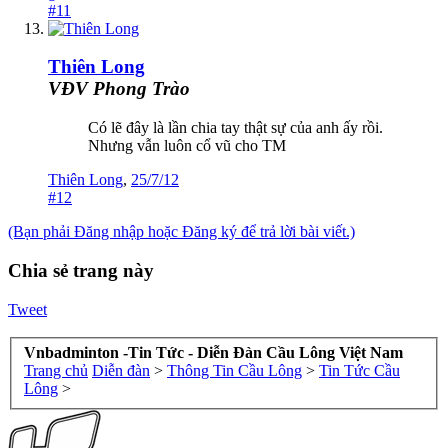
#11
Thiên Long
VĐV Phong Trào
Có lẽ đây là lần chia tay thật sự của anh ấy rồi.
Nhưng vẫn luôn cổ vũ cho TM
Thiên Long
,
25/7/12
#12
(Bạn phải Đăng nhập hoặc Đăng ký để trả lời bài viết.)
Chia sẻ trang này
Tweet
Vnbadminton -Tin Tức - Diễn Đàn Cầu Lông Việt Nam
Trang chủ
Diễn đàn
>
Thông Tin Cầu Lông
>
Tin Tức Cầu
Lông
>