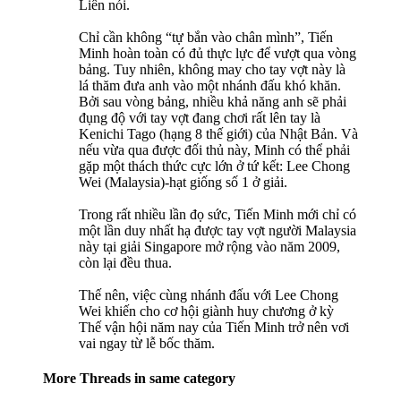
Liên nói.
Chỉ cần không “tự bắn vào chân mình”, Tiến
Minh hoàn toàn có đủ thực lực để vượt qua vòng
bảng. Tuy nhiên, không may cho tay vợt này là
lá thăm đưa anh vào một nhánh đấu khó khăn.
Bởi sau vòng bảng, nhiều khả năng anh sẽ phải
đụng độ với tay vợt đang chơi rất lên tay là
Kenichi Tago (hạng 8 thế giới) của Nhật Bản. Và
nếu vừa qua được đối thủ này, Minh có thể phải
gặp một thách thức cực lớn ở tứ kết: Lee Chong
Wei (Malaysia)-hạt giống số 1 ở giải.
Trong rất nhiều lần đọ sức, Tiến Minh mới chỉ có
một lần duy nhất hạ được tay vợt người Malaysia
này tại giải Singapore mở rộng vào năm 2009,
còn lại đều thua.
Thế nên, việc cùng nhánh đấu với Lee Chong
Wei khiến cho cơ hội giành huy chương ở kỳ
Thế vận hội năm nay của Tiến Minh trở nên vơi
vai ngay từ lễ bốc thăm.
More Threads in same category