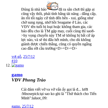
Đúng là nhà báo
đã ra sân chơi thì gặp ai
cũng vậy thôi, phải tính bằng tài năng - đẳng cấp,
ăn rồi tối ngày cứ tính đến hên - xui, giống như
chờ sung rụng, nhớ hồi Seagame ở Lào, các
VĐV tên tuổi bị loại hoặc không tham gia, các
báo đều cho là TM gặp may, cuối cùng thì sao8-
>hy vọng chuyến này TM sẽ không bị bất cứ áp
lực nào, và sẽ thi đấu hết mình, cho dù không
giành được chiến thắng, cũng có quyền ngẫng
cao đầu rời cầu trường=D>=D>=D>
vợt gỗ
,
25/7/12
#10
gamo
VĐV Phong Trào
Cái đám viết vớ va vớ vẩn ấy gọi là đ... lưỡi
:Mnosepick:tại sao ko ghi là "Thử thách cho Tiến
Minh":laluot_09:
gamo
,
25/7/12