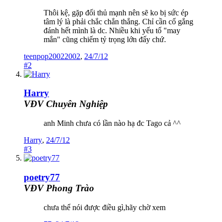
Thôi kệ, gặp đối thủ mạnh nên sẽ ko bị sức ép
tâm lý là phải chắc chắn thắng. Chỉ cần cố gắng
đánh hết mình là dc. Nhiều khi yếu tố "may
mắn" cũng chiếm tỷ trọng lớn đấy chứ.
teenpop20022002
,
24/7/12
#2
Harry
VĐV Chuyên Nghiệp
anh Minh chưa có lần nào hạ đc Tago cả ^^
Harry
,
24/7/12
#3
poetry77
VĐV Phong Trào
chưa thể nói được điều gì,hãy chờ xem