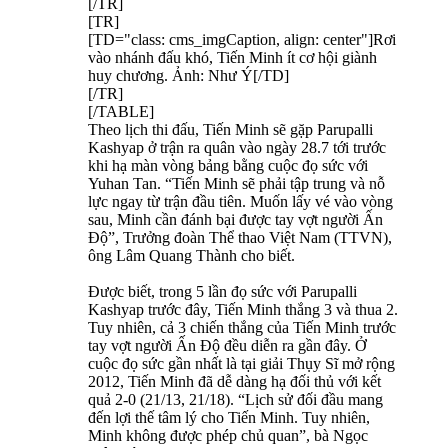
[/TR]
[TR]
[TD="class: cms_imgCaption, align: center"]Rơi
vào nhánh đấu khó, Tiến Minh ít cơ hội giành
huy chương. Ảnh: Như Ý[/TD]
[/TR]
[/TABLE]
Theo lịch thi đấu, Tiến Minh sẽ gặp Parupalli
Kashyap ở trận ra quân vào ngày 28.7 tới trước
khi hạ màn vòng bảng bằng cuộc đọ sức với
Yuhan Tan. “Tiến Minh sẽ phải tập trung và nỗ
lực ngay từ trận đầu tiên. Muốn lấy vé vào vòng
sau, Minh cần đánh bại được tay vợt người Ấn
Độ”, Trưởng đoàn Thể thao Việt Nam (TTVN),
ông Lâm Quang Thành cho biết.
Được biết, trong 5 lần đọ sức với Parupalli
Kashyap trước đây, Tiến Minh thắng 3 và thua 2.
Tuy nhiên, cả 3 chiến thắng của Tiến Minh trước
tay vợt người Ấn Độ đều diễn ra gần đây. Ở
cuộc đọ sức gần nhất là tại giải Thụy Sĩ mở rộng
2012, Tiến Minh đã dễ dàng hạ đối thủ với kết
quả 2-0 (21/13, 21/18). “Lịch sử đối đầu mang
đến lợi thế tâm lý cho Tiến Minh. Tuy nhiên,
Minh không được phép chủ quan”, bà Ngọc