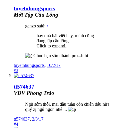
tuyetnhungsports
Mới Tập Cầu Lông
genzo said:
↑
hay quá bài viết hay, mình cũng
đang tập cầu lông
Click to expand...
Chúc bạn sớm thành pro...hihi
tuyetnhungsports
,
10/2/17
#3
tt574637
VĐV Phong Trào
Ngủ sớm thôi, mai đầu tuần còn chiến đấu nữa,
quý zị ngủ ngon nhé ...
tt574637
,
2/3/17
#4