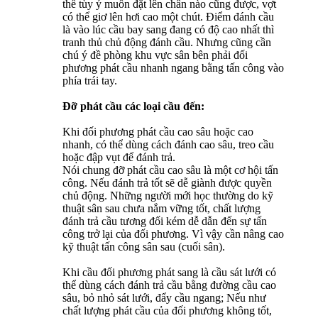
thể tùy ý muốn đặt lên chân nào cũng được, vợt
có thể giơ lên hơi cao một chút. Điểm đánh cầu
là vào lúc cầu bay sang đang có độ cao nhất thì
tranh thủ chủ động đánh cầu. Nhưng cũng cần
chú ý đề phòng khu vực sân bên phải đối
phương phát cầu nhanh ngang bằng tấn công vào
phía trái tay.
Đỡ phát cầu các loại cầu đến:
Khi đối phương phát cầu cao sâu hoặc cao
nhanh, có thể dùng cách đánh cao sâu, treo cầu
hoặc đập vụt để đánh trả.
Nói chung đỡ phát cầu cao sâu là một cơ hội tấn
công. Nếu đánh trả tốt sẽ dễ giành được quyền
chủ động. Những người mới học thường do kỹ
thuật sân sau chưa nắm vững tốt, chất lượng
đánh trả cầu tương đối kém dễ dẫn đến sự tấn
công trở lại của đối phương. Vì vậy cần nâng cao
kỹ thuật tấn công sân sau (cuối sân).
Khi cầu đối phương phát sang là cầu sát lưới có
thể dùng cách đánh trả cầu bằng đường cầu cao
sâu, bỏ nhỏ sát lưới, đẩy cầu ngang; Nếu như
chất lượng phát cầu của đối phương không tốt,