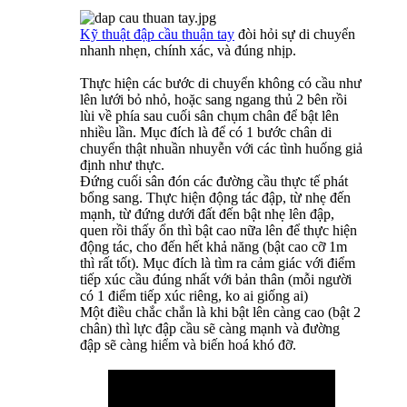
Kỹ thuật đập cầu thuận tay
đòi hỏi sự di chuyển
nhanh nhẹn, chính xác, và đúng nhịp.
Thực hiện các bước di chuyển không có cầu như
lên lưới bỏ nhỏ, hoặc sang ngang thủ 2 bên rồi
lùi về phía sau cuối sân chụm chân để bật lên
nhiều lần. Mục đích là để có 1 bước chân di
chuyển thật nhuần nhuyễn với các tình huống giả
định như thực.
Đứng cuối sân đón các đường cầu thực tế phát
bổng sang. Thực hiện động tác đập, từ nhẹ đến
mạnh, từ đứng dưới đất đến bật nhẹ lên đập,
quen rồi thấy ổn thì bật cao nữa lên để thực hiện
động tác, cho đến hết khả năng (bật cao cỡ 1m
thì rất tốt). Mục đích là tìm ra cảm giác với điểm
tiếp xúc cầu đúng nhất với bản thân (mỗi người
có 1 điểm tiếp xúc riêng, ko ai giống ai)
Một điều chắc chắn là khi bật lên càng cao (bật 2
chân) thì lực đập cầu sẽ càng mạnh và đường
đập sẽ càng hiểm và biến hoá khó đỡ.