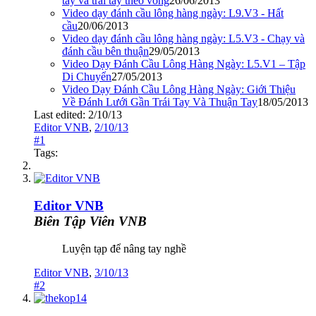
tay và trái tay theo vòng
26/06/2013
Video dạy đánh cầu lông hàng ngày: L9.V3 - Hất
cầu
20/06/2013
Video dạy đánh cầu lông hàng ngày: L5.V3 - Chạy và
đánh cầu bên thuận
29/05/2013
Video Dạy Đánh Cầu Lông Hàng Ngày: L5.V1 – Tập
Di Chuyển
27/05/2013
Video Dạy Đánh Cầu Lông Hàng Ngày: Giới Thiệu
Về Đánh Lưới Gần Trái Tay Và Thuận Tay
18/05/2013
Last edited:
2/10/13
Editor VNB
,
2/10/13
#1
Tags:
Editor VNB
Biên Tập Viên VNB
Luyện tạp để nâng tay nghề
Editor VNB
,
3/10/13
#2