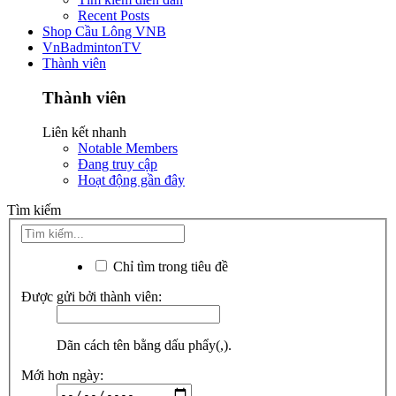
Recent Posts
Shop Cầu Lông VNB
VnBadmintonTV
Thành viên
Thành viên
Liên kết nhanh
Notable Members
Đang truy cập
Hoạt động gần đây
Tìm kiếm
Chỉ tìm trong tiêu đề
Được gửi bởi thành viên:
Dãn cách tên bằng dấu phẩy(,).
Mới hơn ngày: