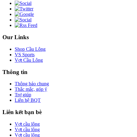
Our Links
Shop Cầu Lông
VS Sports
Vợt Cầu Lông
Thông tin
Thông báo chung
Thắc mắc, góp ý
Trợ giúp
Liên hệ BQT
Liên kết bạn bè
Vợt cầu lông
Vợt cầu lông
Vợt cầu lông