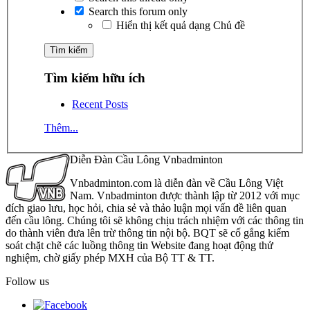
Search this forum only
Hiển thị kết quả dạng Chủ đề
Tìm kiếm hữu ích
Recent Posts
Thêm...
Diễn Đàn Cầu Lông Vnbadminton
Vnbadminton.com là diễn đàn về Cầu Lông Việt
Nam. Vnbadminton được thành lập từ 2012 với mục
đích giao lưu, học hỏi, chia sẻ và thảo luận mọi vấn đề liên quan
đến cầu lông. Chúng tôi sẽ không chịu trách nhiệm với các thông tin
do thành viên đưa lên trừ thông tin nội bộ. BQT sẽ cố gắng kiểm
soát chặt chẽ các luồng thông tin Website đang hoạt động thử
nghiệm, chờ giấy phép MXH của Bộ TT & TT.
Follow us