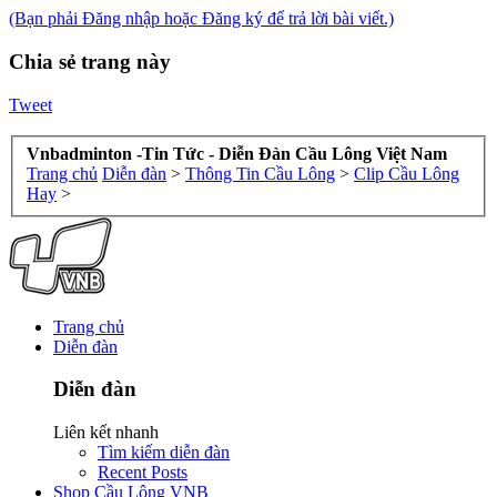
(Bạn phải Đăng nhập hoặc Đăng ký để trả lời bài viết.)
Chia sẻ trang này
Tweet
Vnbadminton -Tin Tức - Diễn Đàn Cầu Lông Việt Nam
Trang chủ
Diễn đàn
>
Thông Tin Cầu Lông
>
Clip Cầu Lông
Hay
>
Trang chủ
Diễn đàn
Diễn đàn
Liên kết nhanh
Tìm kiếm diễn đàn
Recent Posts
Shop Cầu Lông VNB