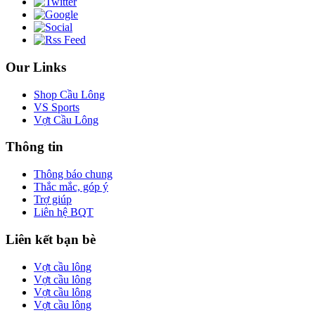
Our Links
Shop Cầu Lông
VS Sports
Vợt Cầu Lông
Thông tin
Thông báo chung
Thắc mắc, góp ý
Trợ giúp
Liên hệ BQT
Liên kết bạn bè
Vợt cầu lông
Vợt cầu lông
Vợt cầu lông
Vợt cầu lông