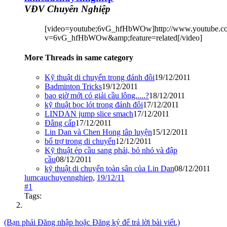
VĐV Chuyên Nghiệp
[video=youtube;6vG_hfHbWOw]http://www.youtube.c
v=6vG_hfHbWOw&amp;feature=related[/video]
More Threads in same category
Kỹ thuật di chuyển trong đánh đôi
19/12/2011
Badminton Tricks
19/12/2011
bao giờ mới có giải cầu lông.....?
18/12/2011
kỹ thuật bọc lót trong đánh đôi
17/12/2011
LINDAN jump slice smach
17/12/2011
Đẳng cấp
17/12/2011
Lin Dan và Chen Hong tâp luyện
15/12/2011
bổ trợ trong di chuyển
12/12/2011
Kỹ thuật ép cầu sang phải, bỏ nhỏ và đập
cầu
08/12/2011
kỹ thuật di chuyển toàn sân của Lin Dan
08/12/2011
lumcauchuyennghiep
,
19/12/11
#1
Tags:
(Bạn phải Đăng nhập hoặc Đăng ký để trả lời bài viết.)