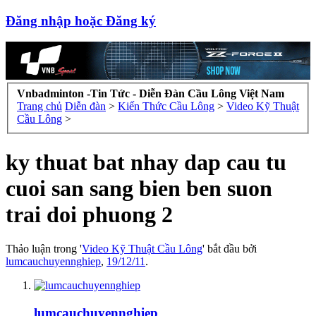
Đăng nhập hoặc Đăng ký
Vnbadminton -Tin Tức - Diễn Đàn Cầu Lông Việt Nam
Trang chủ
Diễn đàn
>
Kiến Thức Cầu Lông
>
Video Kỹ Thuật
Cầu Lông
>
ky thuat bat nhay dap cau tu
cuoi san sang bien ben suon
trai doi phuong 2
Thảo luận trong '
Video Kỹ Thuật Cầu Lông
' bắt đầu bởi
lumcauchuyennghiep
,
19/12/11
.
lumcauchuyennghiep