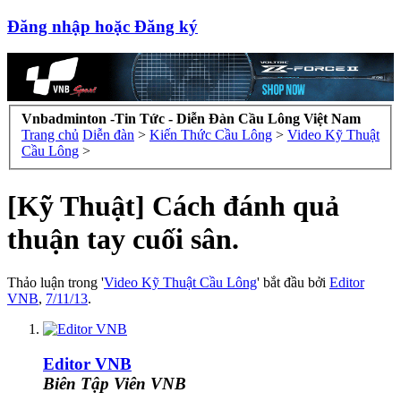
Đăng nhập hoặc Đăng ký
Vnbadminton -Tin Tức - Diễn Đàn Cầu Lông Việt Nam
Trang chủ
Diễn đàn
>
Kiến Thức Cầu Lông
>
Video Kỹ Thuật
Cầu Lông
>
[Kỹ Thuật] Cách đánh quả
thuận tay cuối sân.
Thảo luận trong '
Video Kỹ Thuật Cầu Lông
' bắt đầu bởi
Editor
VNB
,
7/11/13
.
Editor VNB
Biên Tập Viên VNB