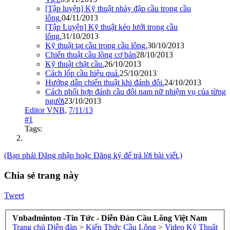
[Tập luyện] Kỹ thuật nhảy đập cầu trong cầu
lông.
04/11/2013
[Tập Luyện] Kỹ thuật kéo lưới trong cầu
lông.
31/10/2013
Kỹ thuật tạt cầu trong cầu lông.
30/10/2013
Chiến thuật cầu lông cơ bản
28/10/2013
Kỹ thuật chặt cầu.
26/10/2013
Cách lốp cầu hiệu quả.
25/10/2013
Hướng dẫn chiến thuật khi đánh đôi.
24/10/2013
Cách phối hợp đánh cầu đôi nam nữ nhiệm vụ của từng
người
23/10/2013
Editor VNB
,
7/11/13
#1
Tags:
(Bạn phải Đăng nhập hoặc Đăng ký để trả lời bài viết.)
Chia sẻ trang này
Tweet
Vnbadminton -Tin Tức - Diễn Đàn Cầu Lông Việt Nam
Trang chủ
Diễn đàn
>
Kiến Thức Cầu Lông
>
Video Kỹ Thuật