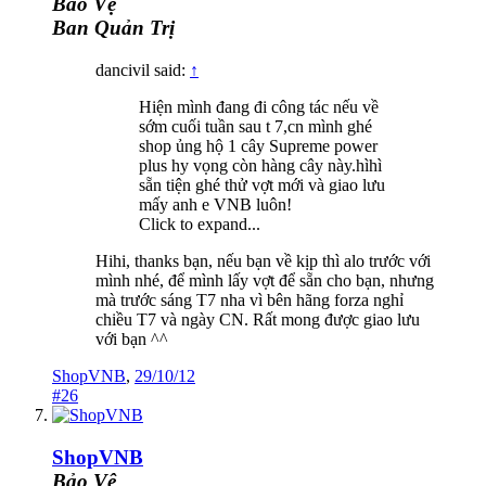
Bảo Vệ
Ban Quản Trị
dancivil said:
↑
Hiện mình đang đi công tác nếu về
sớm cuối tuần sau t 7,cn mình ghé
shop ủng hộ 1 cây Supreme power
plus hy vọng còn hàng cây này.hìhì
sẵn tiện ghé thử vợt mới và giao lưu
mấy anh e VNB luôn!
Click to expand...
Hihi, thanks bạn, nếu bạn về kịp thì alo trước với
mình nhé, để mình lấy vợt để sẵn cho bạn, nhưng
mà trước sáng T7 nha vì bên hãng forza nghỉ
chiều T7 và ngày CN. Rất mong được giao lưu
với bạn ^^
ShopVNB
,
29/10/12
#26
ShopVNB
Bảo Vệ