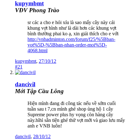
kupymbmt
VĐV Phong Trào
sr các a cho e hỏi xíu là sao mấy cây này cái
khung vợt hình như là dài hơn các khung vợt
bình thường phai ko ạ, xin giải thích cho e với
http://vnbadminton.com/forum/f25/%5Bban-
vot%5D-%5Bban-nhan-order-moi%5D-
4068.html
kupymbmt
,
27/10/12
#21
dancivil
Mới Tập Cầu Lông
Hiện mình đang đi công tác nếu về sớm cuối
tuần sau t 7,cn mình ghé shop ủng hộ 1 cây
Supreme power plus hy vọng còn hàng cây
này.hìhì sẵn tiện ghé thử vợt mới và giao lưu mấy
anh e VNB luôn!
dancivil
,
28/10/12