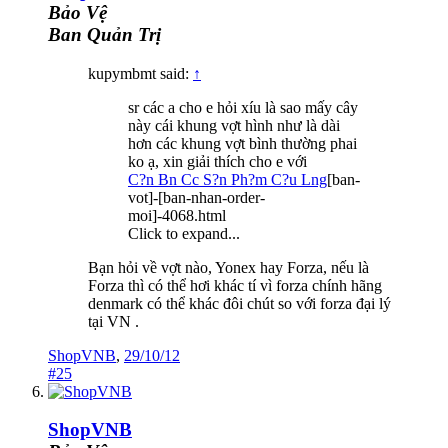
Bảo Vệ
Ban Quản Trị
kupymbmt said:
↑
sr các a cho e hỏi xíu là sao mấy cây
này cái khung vợt hình như là dài
hơn các khung vợt bình thường phai
ko ạ, xin giải thích cho e với
C?n Bn Cc S?n Ph?m C?u Lng
[ban-
vot]-[ban-nhan-order-
moi]-4068.html
Click to expand...
Bạn hỏi về vợt nào, Yonex hay Forza, nếu là
Forza thì có thể hơi khác tí vì forza chính hãng
denmark có thể khác đôi chút so với forza đại lý
tại VN .
ShopVNB
,
29/10/12
#25
ShopVNB