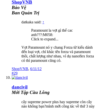
ShopVNB
Bảo Vệ
Ban Quản Trị
datkaka said:
↑
Paramount la vợt gì thế cac
anh???:M058:
Click to expand...
Vợt Paramount nó y chang Forza từ kiểu dánh
đến loại vợt, chỉ khác tên forza và paramount
thôi, chất lượng như nhau, ví dụ nanoflex forza
có thì paramount cũng có.
ShopVNB
,
6/11/12
#29
dancivil
Mới Tập Cầu Lông
cây supreme power plus hay supreme còn cây
nào không bạn?mình mới công tác về thứ 3 này