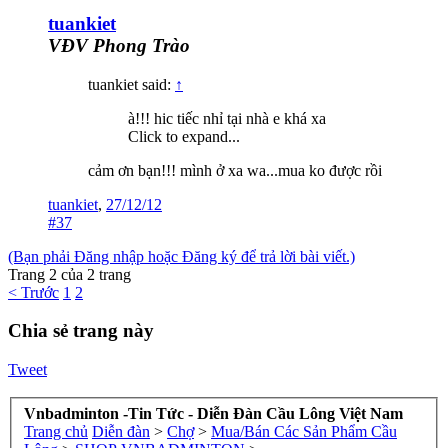
tuankiet
VĐV Phong Trào
tuankiet said:
↑
à!!! hic tiếc nhỉ tại nhà e khá xa
Click to expand...
cảm ơn bạn!!! mình ở xa wa...mua ko được rồi
tuankiet
,
27/12/12
#37
(Bạn phải Đăng nhập hoặc Đăng ký để trả lời bài viết.)
Trang 2 của 2 trang
< Trước
1
2
Chia sẻ trang này
Tweet
Vnbadminton -Tin Tức - Diễn Đàn Cầu Lông Việt Nam
Trang chủ
Diễn đàn
>
Chợ
>
Mua/Bán Các Sản Phẩm Cầu