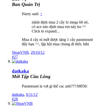
Ban Quản Trị
Harry said:
↑
mình định mua 2 cây fz mega 66 nè,
có ace nào định mua em này ko ^^
Click to expand...
Mua 4 cây nì mới được tặng 1 cây paramount
đấy bạn ^^, lập hội mua chung đi thôi, hihi
ShopVNB
,
29/10/12
#27
datkaka
Mới Tập Cầu Lông
Paramount la vợt gì thế cac anh???:M058:
datkaka
,
6/11/12
#28