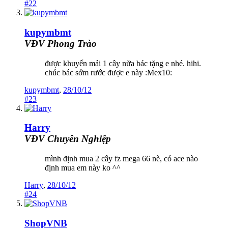
#22
kupymbmt
VĐV Phong Trào
được khuyến mải 1 cây nữa bác tặng e nhé. hihi.
chúc bác sớm rước được e này :Mex10:
kupymbmt
,
28/10/12
#23
Harry
VĐV Chuyên Nghiệp
mình định mua 2 cây fz mega 66 nè, có ace nào
định mua em này ko ^^
Harry
,
28/10/12
#24
ShopVNB