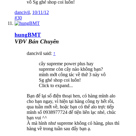
vô Sg ghé shop coi luôn!
dancivil
,
10/11/12
#30
hungBMT
VĐV Bán Chuyên
dancivil said:
↑
cây supreme power plus hay
supreme còn cây nào không bạn?
mình mới công tác về thứ 3 này vô
Sg ghé shop coi luôn!
Click to expand...
Bạn để lại số điện thoại hen, có hàng mình alo
cho bạn ngay, vì hiện tại hàng công ty hết rồi,
qua tuần mới về, hoặc bạn có thể alo trực tiếp
mình số 0938977724 để tiện liên lạc nhé, chúc
bạn vui ^^
À mà hình như supreme không có hàng, plus thì
hàng về trong tuần sau đấy bạn ạ.