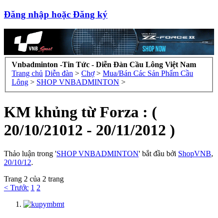
Đăng nhập hoặc Đăng ký
Vnbadminton -Tin Tức - Diễn Đàn Cầu Lông Việt Nam
Trang chủ
Diễn đàn
>
Chợ
>
Mua/Bán Các Sản Phẩm Cầu
Lông
>
SHOP VNBADMINTON
>
KM khủng từ Forza : (
20/10/21012 - 20/11/2012 )
Thảo luận trong '
SHOP VNBADMINTON
' bắt đầu bởi
ShopVNB
,
20/10/12
.
Trang 2 của 2 trang
< Trước
1
2