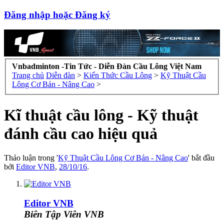
Đăng nhập hoặc Đăng ký
Vnbadminton -Tin Tức - Diễn Đàn Cầu Lông Việt Nam
Trang chủ
Diễn đàn
>
Kiến Thức Cầu Lông
>
Kỹ Thuật Cầu
Lông Cơ Bản - Nâng Cao
>
Kĩ thuật cầu lông - Kỹ thuật
đánh cầu cao hiệu quả
Thảo luận trong '
Kỹ Thuật Cầu Lông Cơ Bản - Nâng Cao
' bắt đầu
bởi
Editor VNB
,
28/10/16
.
Editor VNB
Biên Tập Viên VNB