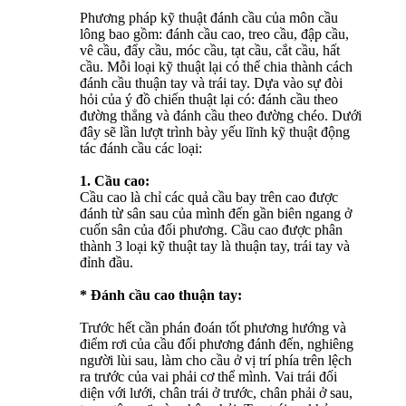
Phương pháp kỹ thuật đánh cầu của môn cầu
lông bao gồm: đánh cầu cao, treo cầu, đập cầu,
vê cầu, đẩy cầu, móc cầu, tạt cầu, cắt cầu, hất
cầu. Mỗi loại kỹ thuật lại có thể chia thành cách
đánh cầu thuận tay và trái tay. Dựa vào sự đòi
hỏi của ý đồ chiến thuật lại có: đánh cầu theo
đường thẳng và đánh cầu theo đường chéo. Dưới
đây sẽ lần lượt trình bày yếu lĩnh kỹ thuật động
tác đánh cầu các loại:
1. Cầu cao:
Cầu cao là chỉ các quả cầu bay trên cao được
đánh từ sân sau của mình đến gần biên ngang ở
cuốn sân của đối phương. Cầu cao được phân
thành 3 loại kỹ thuật tay là thuận tay, trái tay và
đỉnh đầu.
* Đánh cầu cao thuận tay:
Trước hết cần phán đoán tốt phương hướng và
điểm rơi của cầu đối phương đánh đến, nghiêng
người lùi sau, làm cho cầu ở vị trí phía trên lệch
ra trước của vai phải cơ thể mình. Vai trái đối
diện với lưới, chân trái ở trước, chân phải ở sau,