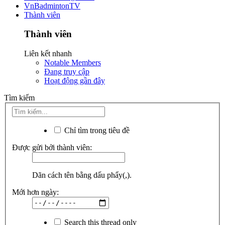
VnBadmintonTV
Thành viên
Thành viên
Liên kết nhanh
Notable Members
Đang truy cập
Hoạt động gần đây
Tìm kiếm
Chỉ tìm trong tiêu đề
Được gửi bởi thành viên:
Dãn cách tên bằng dấu phẩy(,).
Mới hơn ngày:
Search this thread only