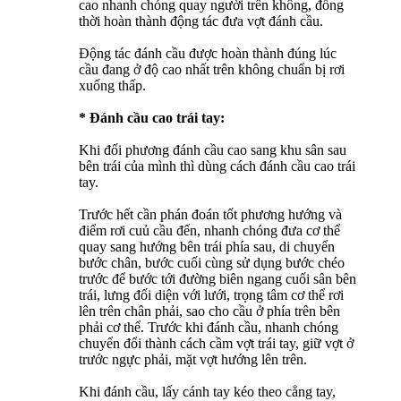
cao nhanh chóng quay người trên không, đồng
thời hoàn thành động tác đưa vợt đánh cầu.
Động tác đánh cầu được hoàn thành đúng lúc
cầu đang ở độ cao nhất trên không chuẩn bị rơi
xuống thấp.
* Đánh cầu cao trái tay:
Khi đối phương đánh cầu cao sang khu sân sau
bên trái của mình thì dùng cách đánh cầu cao trái
tay.
Trước hết cần phán đoán tốt phương hướng và
điểm rơi cuủ cầu đến, nhanh chóng đưa cơ thể
quay sang hướng bên trái phía sau, di chuyển
bước chân, bước cuối cùng sử dụng bước chéo
trước để bước tới đường biên ngang cuối sân bên
trái, lưng đối diện với lưới, trọng tâm cơ thể rơi
lên trên chân phải, sao cho cầu ở phía trên bên
phải cơ thể. Trước khi đánh cầu, nhanh chóng
chuyển đổi thành cách cầm vợt trái tay, giữ vợt ở
trước ngực phải, mặt vợt hướng lên trên.
Khi đánh cầu, lấy cánh tay kéo theo cẳng tay,