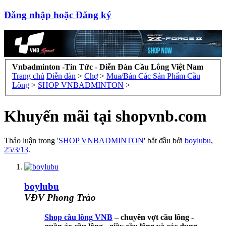
Đăng nhập hoặc Đăng ký
Vnbadminton -Tin Tức - Diễn Đàn Cầu Lông Việt Nam
Trang chủ
Diễn đàn
>
Chợ
>
Mua/Bán Các Sản Phẩm Cầu
Lông
>
SHOP VNBADMINTON
>
Khuyến mãi tại shopvnb.com
Thảo luận trong '
SHOP VNBADMINTON
' bắt đầu bởi
boylubu
,
25/3/13
.
boylubu
VĐV Phong Trào
Shop cầu lông VNB
– chuyên vợt cầu lông -