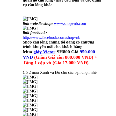
quần áo cầu lông - giầy cầu lông và các dụng
cụ cầu lông khác
link website shop:
www.shopvnb.com
link facebook:
http://www.facebook.com/shopvnb
Shop cầu lông chúng tôi đang có chương
trình khuyến mãi cho khách hàng
Mua
giày Victor
SH800 Giá
950.000
VNĐ
(Giảm Giá còn 800.000 VNĐ) +
Tặng 1 cặp vớ (Giá 17.000 VNĐ)
Có 2 màu Xanh và Đỏ cho các bạn chọn nhé