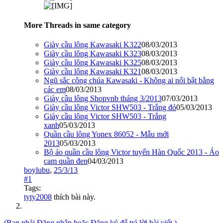
More Threads in same category
Giày cầu lông Kawasaki K322
08/03/2013
Giày cầu lông Kawasaki K323
08/03/2013
Giày cầu lông Kawasaki K325
08/03/2013
Giày cầu lông Kawasaki K321
08/03/2013
Ngũ sắc công chúa Kawasaki - Không ai nổi bật bằng
các em
08/03/2013
Giày cầu lông Shopvnb tháng 3/2013
07/03/2013
Giày cầu lông Victor SHW503 - Trắng đỏ
05/03/2013
Giày cầu lông Victor SHW503 - Trắng
xanh
05/03/2013
Quần cầu lông Yonex 86052 - Mẫu mới
2013
05/03/2013
Bộ áo quần cầu lông Victor tuyển Hàn Quốc 2013 - Áo
cam quần đen
04/03/2013
boylubu
,
25/3/13
#1
Tags:
tyty2008
thích bài này.
(Bạn phải Đăng nhập hoặc Đăng ký để trả lời bài viết.)