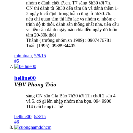
nhóm e đánh chết t7,cn. T7 sáng 5h30 tới 7h.
CN thì đánh từ 5h30 đến tầm 8h và đánh thêm 1-
2 ngày k cố định trong tuần cũng từ 5h30-7h.
nếu chị quan tâm thì liên lạc vs nhóm e. nhóm e
trình độ tb thôi. đánh sân thống nhất nha. tiền cầu
vs tiền sân đánh ngày nào chia đều ngày đó luôn
tầm 20-30k thôi
Thành ( trưởng nhóm,sn 1989) : 0907476781
Tuấn (1995): 0988934405
minhtuan
,
5/8/15
#5
belline00
VĐV Phong Trào
sáng CN sân Gia Bảo 7h30 tới 11h chơi 2 sân 4
và 5, có gì lên nhập nhóm nha bợn. 094 9900
114 (cái bang) -Thế
belline00
,
6/8/15
#6