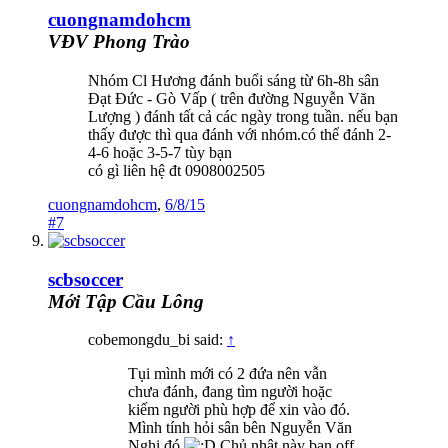
cuongnamdohcm
VĐV Phong Trào
Nhóm Cl Hương đánh buổi sáng từ 6h-8h sân
Đạt Đức - Gò Vấp ( trên đường Nguyễn Văn
Lượng ) đánh tất cả các ngày trong tuần. nếu bạn
thấy được thì qua đánh với nhóm.có thể đánh 2-
4-6 hoặc 3-5-7 tùy bạn
có gì liên hệ đt 0908002505
cuongnamdohcm
,
6/8/15
#7
scbsoccer
Mới Tập Cầu Lông
cobemongdu_bi said:
↑
Tụi mình mới có 2 đứa nên vẫn
chưa đánh, đang tìm người hoặc
kiếm người phù hợp để xin vào đó.
Mình tính hỏi sân bên Nguyễn Văn
Nghi đó
Chủ nhật này bạn off