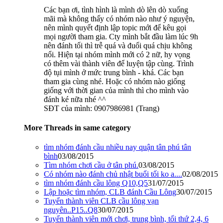
Các bạn ơi, tình hình là mình dò lên dò xuống
mãi mà không thấy có nhóm nào như ý nguyện,
nên mình quyết định lập topic mới để kêu gọi
mọi người tham gia. Cty mình bắt đầu làm lúc 9h
nên đánh tối thì trễ quá và đuối quá chịu không
nổi. Hiện tại nhóm mình mới có 2 nữ, hy vọng
có thêm vài thành viên để luyện tập cùng. Trình
độ tụi mình ở mức trung bình - khá. Các bạn
tham gia cùng nhé. Hoặc có nhóm nào giống
giống với thời gian của mình thì cho mình vào
đánh ké nữa nhé ^^
SĐT của mình: 0907986981 (Trang)
More Threads in same category
tìm nhóm đánh cầu nhiều nay quận tân phú tân
bình
03/08/2015
Tìm nhóm chơi cầu ở tân phú.
03/08/2015
Có nhóm nào đánh chủ nhật buổi tối ko a....
02/08/2015
tìm nhóm đánh cầu lông Q10,Q5
31/07/2015
Lập hoặc tìm nhóm, CLB đánh Cầu Lông
30/07/2015
Tuyển thành viên CLB cầu lông vạn
nguyên..P15..Q8
30/07/2015
Tuyển thành viên mới chơi, trung bình, tối thứ 2,4, 6