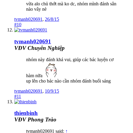
vừa alo chủ thớt mà ko dc, nhóm mình đánh sân
nào vây nè
tvmanh020691
,
26/8/15
#10
tvmanh020691
VĐV Chuyên Nghiệp
nhóm này đánh khá vui, giúp các bác luyện cơ
hàm nữa
up lên cho bác nào cần nhóm đánh buổi sáng
tvmanh020691
,
10/9/15
#11
thienbinh
VĐV Phong Trào
tvmanh020691 said:
↑