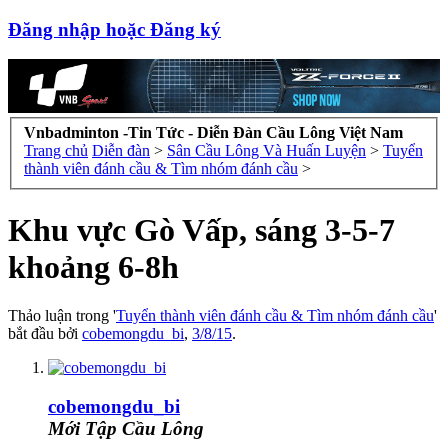
Đăng nhập hoặc Đăng ký
Vnbadminton -Tin Tức - Diễn Đàn Cầu Lông Việt Nam
Trang chủ
Diễn đàn
>
Sân Cầu Lông Và Huấn Luyện
>
Tuyển
thành viên đánh cầu & Tìm nhóm đánh cầu
>
Khu vực Gò Vấp, sáng 3-5-7
khoảng 6-8h
Thảo luận trong '
Tuyển thành viên đánh cầu & Tìm nhóm đánh cầu
'
bắt đầu bởi
cobemongdu_bi
,
3/8/15
.
cobemongdu_bi
Mới Tập Cầu Lông