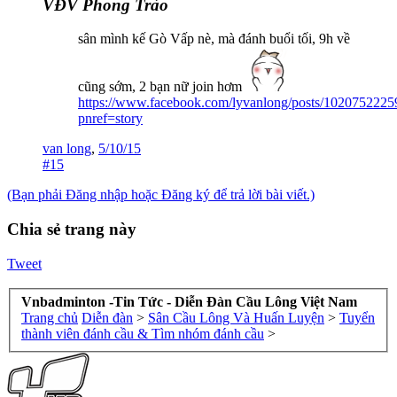
VĐV Phong Trào
sân mình kế Gò Vấp nè, mà đánh buổi tối, 9h về
cũng sớm, 2 bạn nữ join hơm
https://www.facebook.com/lyvanlong/posts/102075222
pnref=story
van long
,
5/10/15
#15
(Bạn phải Đăng nhập hoặc Đăng ký để trả lời bài viết.)
Chia sẻ trang này
Tweet
Vnbadminton -Tin Tức - Diễn Đàn Cầu Lông Việt Nam
Trang chủ
Diễn đàn
>
Sân Cầu Lông Và Huấn Luyện
>
Tuyển
thành viên đánh cầu & Tìm nhóm đánh cầu
>