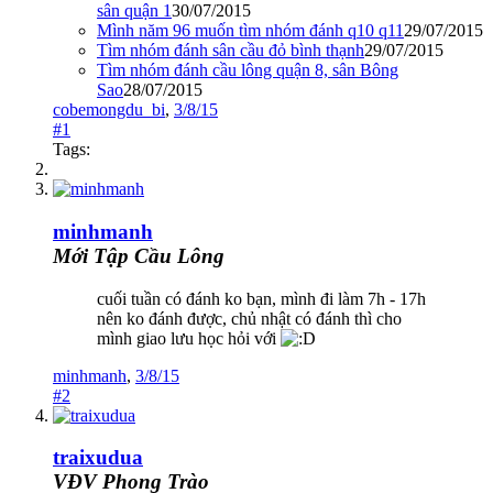
sân quận 1
30/07/2015
Mình năm 96 muốn tìm nhóm đánh q10 q11
29/07/2015
Tìm nhóm đánh sân cầu đỏ bình thạnh
29/07/2015
Tìm nhóm đánh cầu lông quận 8, sân Bông
Sao
28/07/2015
cobemongdu_bi
,
3/8/15
#1
Tags:
minhmanh
Mới Tập Cầu Lông
cuối tuần có đánh ko bạn, mình đi làm 7h - 17h
nên ko đánh được, chủ nhật có đánh thì cho
mình giao lưu học hỏi với
minhmanh
,
3/8/15
#2
traixudua
VĐV Phong Trào