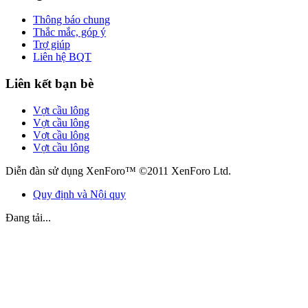
Thông báo chung
Thắc mắc, góp ý
Trợ giúp
Liên hệ BQT
Liên kết bạn bè
Vợt cầu lông
Vợt cầu lông
Vợt cầu lông
Vợt cầu lông
Diễn đàn sử dụng XenForo™ ©2011 XenForo Ltd.
Quy định và Nội quy
Đang tải...