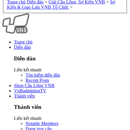
Trang chủ
Diễn đàn
>
Giải Cầu Lông, Sự Kiện VNB
>
Sự
Kiện & Giao Lưu VNB Tổ Chức
>
Trang chủ
Diễn đàn
Diễn đàn
Liên kết nhanh
Tìm kiếm diễn đàn
Recent Posts
Shop Cầu Lông VNB
VnBadmintonTV
Thành viên
Thành viên
Liên kết nhanh
Notable Members
Đang truy cập