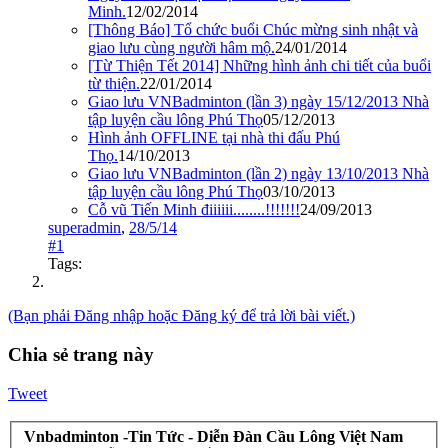
Minh.
12/02/2014
[Thông Báo] Tổ chức buổi Chúc mừng sinh nhật và
giao lưu cùng người hâm mộ.
24/01/2014
[Từ Thiện Tết 2014] Những hình ảnh chi tiết của buổi
từ thiện.
22/01/2014
Giao lưu VNBadminton (lần 3) ngày 15/12/2013 Nhà
tập luyện cầu lông Phú Thọ
05/12/2013
Hình ảnh OFFLINE tại nhà thi đấu Phú
Thọ.
14/10/2013
Giao lưu VNBadminton (lần 2) ngày 13/10/2013 Nhà
tập luyện cầu lông Phú Thọ
03/10/2013
Cỗ vũ Tiến Minh điiiiii........!!!!!!!
24/09/2013
superadmin
,
28/5/14
#1
Tags:
(Bạn phải Đăng nhập hoặc Đăng ký để trả lời bài viết.)
Chia sẻ trang này
Tweet
Vnbadminton -Tin Tức - Diễn Đàn Cầu Lông Việt Nam