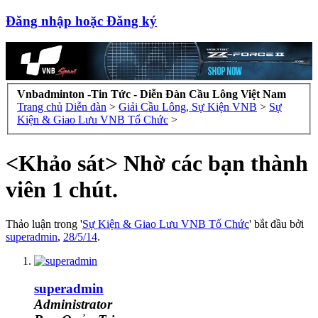
Đăng nhập hoặc Đăng ký
Vnbadminton -Tin Tức - Diễn Đàn Cầu Lông Việt Nam
Trang chủ
Diễn đàn
>
Giải Cầu Lông, Sự Kiện VNB
>
Sự
Kiện & Giao Lưu VNB Tổ Chức
>
<Khảo sát> Nhờ các bạn thành
viên 1 chút.
Thảo luận trong '
Sự Kiện & Giao Lưu VNB Tổ Chức
' bắt đầu bởi
superadmin
,
28/5/14
.
superadmin
Administrator