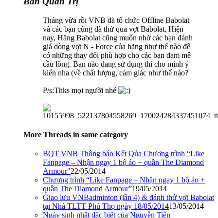
Ban Quản Trị
Tháng vừa rồi VNB đã tổ chức Offline Babolat
và các bạn cũng đã thử qua vợt Babolat, Hiện
nay, Hãng Babolat cũng muốn nhờ các bạn đánh
giá dòng vợt N - Force của hãng như thế nào để
có những thay đổi phù hợp cho các bạn đam mê
cầu lông. Bạn nào đang sử dụng thì cho mình ý
kiến nha (về chất lượng, cảm giác như thế nào?
P/s:Thks mọi người nhé
More Threads in same category
BQT VNB Thông báo Kết Qủa Chương trình “Like
Fanpage – Nhận ngay 1 bộ áo + quần The Diamond
Armour"
22/05/2014
Chương trình “Like Fanpage – Nhận ngay 1 bộ áo +
quần The Diamond Armour”
19/05/2014
Giao lưu VNBadminton (lần 4) & đánh thử vợt Babolat
tại Nhà TLTT Phú Thọ ngày 18/05/2014
13/05/2014
Ngày sinh nhật đặc biệt của Nguyễn Tiến