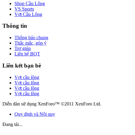
Shop Cầu Lông
VS Sports
Vợt Cầu Lông
Thông tin
Thông báo chung
Thắc mắc, góp ý
Trợ giúp
Liên hệ BQT
Liên kết bạn bè
Vợt cầu lông
Vợt cầu lông
Vợt cầu lông
Vợt cầu lông
Diễn đàn sử dụng XenForo™ ©2011 XenForo Ltd.
Quy định và Nội quy
Đang tải...