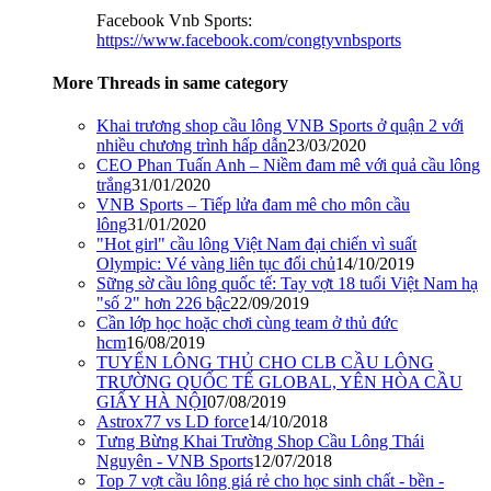
Facebook Vnb Sports:
https://www.facebook.com/congtyvnbsports
More Threads in same category
Khai trương shop cầu lông VNB Sports ở quận 2 với
nhiều chương trình hấp dẫn
23/03/2020
CEO Phan Tuấn Anh – Niềm đam mê với quả cầu lông
trắng
31/01/2020
VNB Sports – Tiếp lửa đam mê cho môn cầu
lông
31/01/2020
"Hot girl" cầu lông Việt Nam đại chiến vì suất
Olympic: Vé vàng liên tục đổi chủ
14/10/2019
Sững sờ cầu lông quốc tế: Tay vợt 18 tuổi Việt Nam hạ
"số 2" hơn 226 bậc
22/09/2019
Cần lớp học hoặc chơi cùng team ở thủ đức
hcm
16/08/2019
TUYỂN LÔNG THỦ CHO CLB CẦU LÔNG
TRƯỜNG QUỐC TẾ GLOBAL, YÊN HÒA CẦU
GIẤY HÀ NỘI
07/08/2019
Astrox77 vs LD force
14/10/2018
Tưng Bừng Khai Trường Shop Cầu Lông Thái
Nguyên - VNB Sports
12/07/2018
Top 7 vợt cầu lông giá rẻ cho học sinh chất - bền -