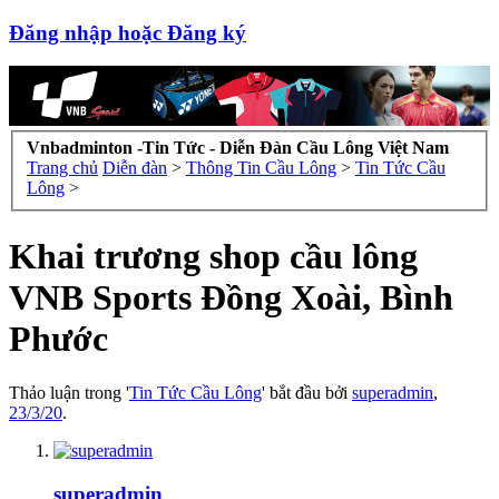
Đăng nhập hoặc Đăng ký
Vnbadminton -Tin Tức - Diễn Đàn Cầu Lông Việt Nam
Trang chủ
Diễn đàn
>
Thông Tin Cầu Lông
>
Tin Tức Cầu
Lông
>
Khai trương shop cầu lông
VNB Sports Đồng Xoài, Bình
Phước
Thảo luận trong '
Tin Tức Cầu Lông
' bắt đầu bởi
superadmin
,
23/3/20
.
superadmin