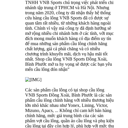
TNHH VNB Sports chú trọng việc phát triển chi
nhánh tập trung ở TPHCM và Hà Nội. Nhưng
trong năm 2020, công ty đã nhận thấy hệ thống
cửa hàng cầu lông VNB Sports đã có được sự
quan tâm rất nhiều, từ những khách hàng ngoài
tỉnh. Chính vì vậy mà công ty đã định hướng sẽ
mở rộng nhiều chi nhánh hơn ở các tỉnh, với mục
đích mong muốn khách hàng có địa điểm uy tín
để mua những sản phẩm cầu lông chính hãng
chất lượng, giá cả phải chăng và có nhiều
chương trình khuyến mãi, dịch vụ hậu mãi tốt
nhất. Shop cầu lông VNB Sports Đồng Xoài,
Bình Phước mở ra hy vọng sẽ được các bạn yêu
mến cầu lông đón nhận”
Các sản phẩm cầu lông có tại shop cầu lông
VNB Sports Đồng Xoài, Bình Phước là các sản
phẩm cầu lông chính hãng với nhiều thương hiệu
lớn nhỏ khác nhau như Yonex, Lining, Victor,
Mizuno, Apacs, ... Không chỉ cam kết bán hàng
chính hãng, mức giá trung bình của các sản
phẩm vợt cầu lông, quần áo cầu lông và phụ kiện
cầu lông tại đây còn hợp lý, phù hợp với mức thu