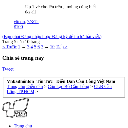
Up 1 vé cho lên trên , mọi ng cùng biết
tks all
vitcon
,
7/3/12
#100
(Bạn phải Đăng nhập hoặc Đăng ký để trả lời bài viết.)
Trang 5 của 10 trang
< Trước
1
←
3
4
5
6
7
→
10
Tiếp >
Chia sẻ trang này
Tweet
Vnbadminton -Tin Tức - Diễn Đàn Cầu Lông Việt Nam
Trang chủ
Diễn đàn
>
Câu Lạc Bộ Cầu Lông
>
CLB Cầu
Lông TP.HCM
>
Trang chủ