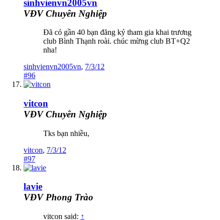
sinhvienvn2005vn
VĐV Chuyên Nghiệp
Đã có gần 40 bạn đăng ký tham gia khai trương
club Bình Thạnh roài. chúc mừng club BT+Q2
nha!
sinhvienvn2005vn
,
7/3/12
#96
vitcon
VĐV Chuyên Nghiệp
Tks bạn nhiều,
vitcon
,
7/3/12
#97
lavie
VĐV Phong Trào
vitcon said:
↑