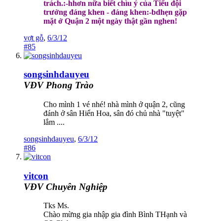
trách.:-hhơn nữa biết chìu ý của Tiểu đội
trưởng đáng khen - đáng khen:-bdhẹn gặp
mặt ở Quận 2 một ngày thật gần nghen!
vợt gỗ
,
6/3/12
#85
songsinhdauyeu
VĐV Phong Trào
Cho mình 1 vé nhé! nhà mình ở quận 2, cũng
đánh ở sân Hiển Hoa, sân đó chủ nhà "tuyệt"
lắm ....
songsinhdauyeu
,
6/3/12
#86
vitcon
VĐV Chuyên Nghiệp
Tks Ms.
Chào mừng gia nhập gia đình Bình THạnh và