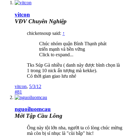
vitcon
VĐV Chuyên Nghiệp
chickensoup said:
↑
Chúc nhóm quận Bình Thạnh phát
triển mạnh và bền vững
Click to expand...
Tks Súp Gà nhiều ( danh này được bình chọn là
1 trong 10 nick ấn tượng mà kekke).
Có thời gian giao lưu nhé
vitcon
,
5/3/12
#81
nguoiluomcau
Mới Tập Cầu Lông
Ông này tội lớn nha, người ta có lòng chúc mừng
mà còn bị sỉ nhục là "cùi bắp" hic!