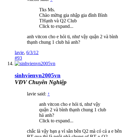
Tks Ms.
Chào mừng gia nhập gia đình Bình
THạnh và Q2 Club
Click to expand...
anh vitcon cho e hỏi ti, như vậy quận 2 và bình
thạnh chung 1 club hả anh?
lavie
,
6/3/12
#93
sinhvienvn2005vn
VĐV Chuyên Nghiệp
lavie said:
↑
anh vitcon cho e hỏi ti, như vậy
quận 2 và bình thạnh chung 1 club
hả anh?
Click to expand...
chắc là vậy bạn ạ vì sân bên Q2 mà có cả a e bên
BT qua thì là ngôi nhà chung of BT + Q2