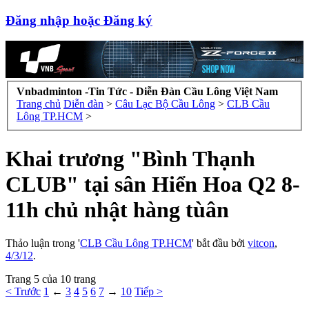
Đăng nhập hoặc Đăng ký
Vnbadminton -Tin Tức - Diễn Đàn Cầu Lông Việt Nam
Trang chủ
Diễn đàn
>
Câu Lạc Bộ Cầu Lông
>
CLB Cầu
Lông TP.HCM
>
Khai trương "Bình Thạnh
CLUB" tại sân Hiển Hoa Q2 8-
11h chủ nhật hàng tùân
Thảo luận trong '
CLB Cầu Lông TP.HCM
' bắt đầu bởi
vitcon
,
4/3/12
.
Trang 5 của 10 trang
< Trước
1
←
3
4
5
6
7
→
10
Tiếp >