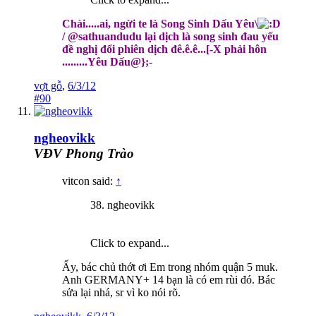
Chài.....ai, ngừi te là Song Sinh Dấu Yêu\
/ @sathuandudu lại dịch là song sinh đau yếu
đề nghị đổi phiên dịch đê.ê.ê...[-X phải hôn
.........Yêu Dấu@};-
vợt gỗ
,
6/3/12
#90
ngheovikk
VĐV Phong Trào
vitcon said:
↑
38. ngheovikk
Click to expand...
Ấy, bác chủ thớt ơi Em trong nhóm quận 5 muk.
Anh GERMANY+ 14 bạn là có em rùi đó. Bác
sửa lại nhá, sr vì ko nói rõ.