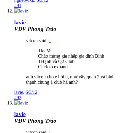
ngheovikk
,
6/3/12
#91
lavie
VĐV Phong Trào
vitcon said:
↑
Tks Ms.
Chào mừng gia nhập gia đình Bình
THạnh và Q2 Club
Click to expand...
anh vitcon cho e hỏi ti, như vậy quận 2 và bình
thạnh chung 1 club hả anh?
lavie
,
6/3/12
#92
lavie
VĐV Phong Trào
vitcon said:
↑