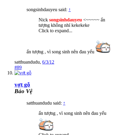
songsinhdauyeu said:
↑
Nick
songsinhdauyeu
<~~~~~ ấn
tượng không nhỉ kekekeke
Click to expand...
ấn tượng , vì song sinh nên đau yếu
satthuandudu
,
6/3/12
#89
vợt gỗ
Bảo Vệ
satthuandudu said:
↑
ấn tượng , vì song sinh nên đau yếu
Click to expand...