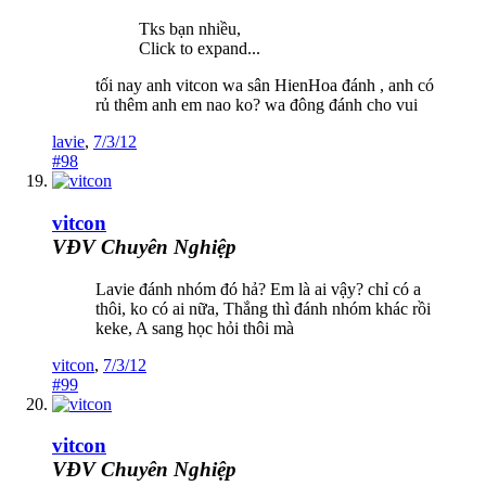
Tks bạn nhiều,
Click to expand...
tối nay anh vitcon wa sân HienHoa đánh , anh có
rủ thêm anh em nao ko? wa đông đánh cho vui
lavie
,
7/3/12
#98
vitcon
VĐV Chuyên Nghiệp
Lavie đánh nhóm đó hả? Em là ai vậy? chỉ có a
thôi, ko có ai nữa, Thắng thì đánh nhóm khác rồi
keke, A sang học hỏi thôi mà
vitcon
,
7/3/12
#99
vitcon
VĐV Chuyên Nghiệp