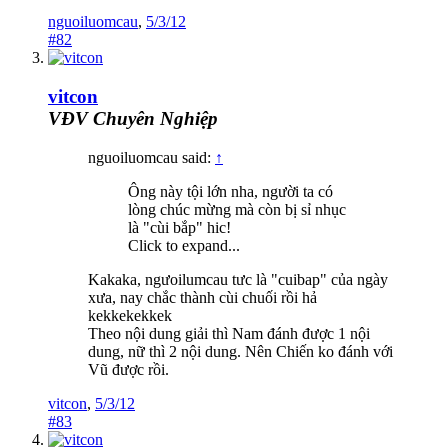
nguoiluomcau
,
5/3/12
#82
vitcon
VĐV Chuyên Nghiệp
nguoiluomcau said:
↑
Ông này tội lớn nha, người ta có
lòng chúc mừng mà còn bị sỉ nhục
là "cùi bắp" hic!
Click to expand...
Kakaka, ngưoilumcau tưc là "cuibap" của ngày
xưa, nay chắc thành cùi chuối rồi hả
kekkekekkek
Theo nội dung giải thì Nam đánh được 1 nội
dung, nữ thì 2 nội dung. Nên Chiến ko đánh với
Vũ được rồi.
vitcon
,
5/3/12
#83