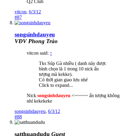
Q2 Club
vitcon
,
6/3/12
#87
songsinhdauyeu
VĐV Phong Trào
vitcon said:
↑
Tks Súp Gà nhiều ( danh này được
bình chọn là 1 trong 10 nick ấn
tượng mà kekke).
Có thời gian giao lưu nhé
Click to expand...
Nick
songsinhdauyeu
<~~~~~ ấn tượng không
nhỉ kekekeke
songsinhdauyeu
,
6/3/12
#88
satthuandudu
Guest