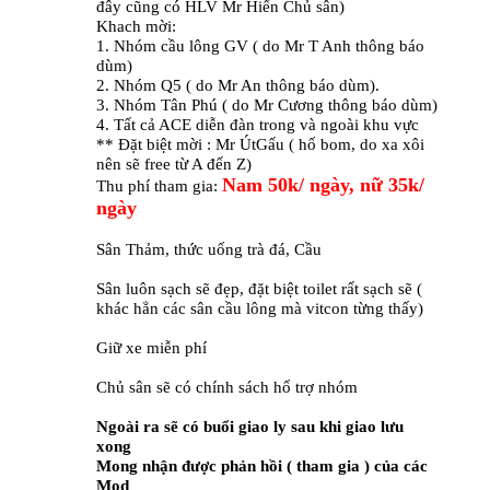
đây cũng có HLV Mr Hiển Chủ sân)
Khach mời:
1. Nhóm cầu lông GV ( do Mr T Anh thông báo
dùm)
2. Nhóm Q5 ( do Mr An thông báo dùm).
3. Nhóm Tân Phú ( do Mr Cương thông báo dùm)
4. Tất cả ACE diễn đàn trong và ngoài khu vực
** Đặt biệt mời : Mr ÚtGấu ( hố bom, do xa xôi
nên sẽ free từ A đến Z)
Nam 50k/ ngày, nữ 35k/
Thu phí tham gia:
ngày
Sân Thảm, thức uống trà đá, Cầu
Sân luôn sạch sẽ đẹp, đặt biệt toilet rất sạch sẽ (
khác hẳn các sân cầu lông mà vitcon từng thấy)
Giữ xe miễn phí
Chủ sân sẽ có chính sách hổ trợ nhóm
Ngoài ra sẽ có buổi giao ly sau khi giao lưu
xong
Mong nhận được phản hồi ( tham gia ) của các
Mod