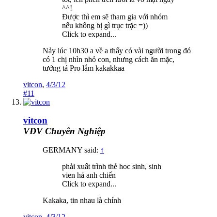
^^!
Được thì em sẽ tham gia với nhóm
nếu không bị gì trục trặc =))
Click to expand...
Nảy lúc 10h30 a về a thấy có vài người trong đó
có 1 chị nhìn nhỏ con, nhưng cách ăn mặc,
tướng tá Pro lắm kakakkaa
vitcon
,
4/3/12
#11
vitcon
VĐV Chuyên Nghiệp
GERMANY said:
↑
phải xuất trình thẻ hoc sinh, sinh
vien hả anh chiến
Click to expand...
Kakaka, tin nhau là chính
vitcon
,
4/3/12