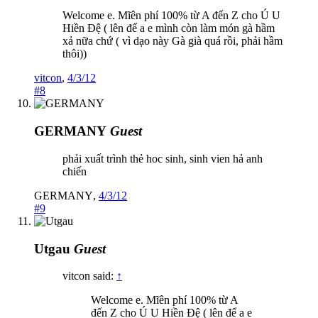
Welcome e. Mĩên phí 100% từ A đến Z cho Ú U
Hiền Đệ ( lên để a e mình còn làm món gà hầm
xả nữa chứ ( vì dạo này Gà già quá rồi, phải hầm
thôi))
vitcon
,
4/3/12
#8
GERMANY
Guest
phải xuất trình thẻ hoc sinh, sinh vien hả anh
chiến
GERMANY
,
4/3/12
#9
Utgau
Guest
vitcon said:
↑
Welcome e. Mĩên phí 100% từ A
đến Z cho Ú U Hiền Đệ ( lên để a e