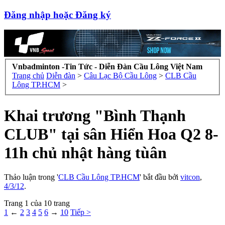
Đăng nhập hoặc Đăng ký
Vnbadminton -Tin Tức - Diễn Đàn Cầu Lông Việt Nam
Trang chủ
Diễn đàn
>
Câu Lạc Bộ Cầu Lông
>
CLB Cầu
Lông TP.HCM
>
Khai trương "Bình Thạnh
CLUB" tại sân Hiển Hoa Q2 8-
11h chủ nhật hàng tùân
Thảo luận trong '
CLB Cầu Lông TP.HCM
' bắt đầu bởi
vitcon
,
4/3/12
.
Trang 1 của 10 trang
1
←
2
3
4
5
6
→
10
Tiếp >