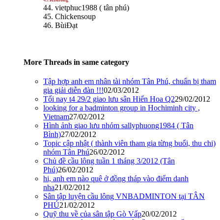
44. vietphuc1988 ( tân phú)
45. Chickensoup
46. BùiĐạt
More Threads in same category
Tập hợp anh em nhân tài nhóm Tân Phú, chuẩn bị tham
gia giải diễn đàn !!!
02/03/2012
Tối nay t4 29/2 giao lưu sân Hiển Hoa Q2
29/02/2012
looking for a badminton group in Hochiminh city ,
Vietnam
27/02/2012
Hình ảnh giao lưu nhóm sallyphuong1984 ( Tân
Bình)
27/02/2012
Topic cập nhật ( thành viên tham gia từng buổi, thu chi)
nhóm Tân Phú
26/02/2012
Chủ đề cầu lông tuần 1 tháng 3/2012 (Tân
Phú)
26/02/2012
hi, anh em nào quê ở đồng tháp vào điểm danh
nha
21/02/2012
Sân tập luyện cầu lông VNBADMINTON tại TÂN
PHÚ
21/02/2012
Quỹ thu về của sân tập Gò Vấp
20/02/2012