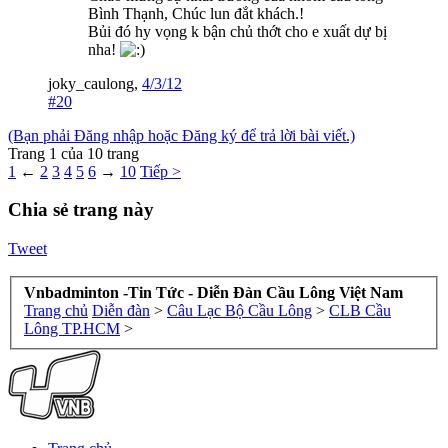
Bình Thạnh, Chúc lun đắt khách.!
Bủi đó hy vọng k bận chủ thớt cho e xuất dự bị
nha!
joky_caulong
,
4/3/12
#20
(Bạn phải Đăng nhập hoặc Đăng ký để trả lời bài viết.)
Trang 1 của 10 trang
1
←
2
3
4
5
6
→
10
Tiếp >
Chia sẻ trang này
Tweet
Vnbadminton -Tin Tức - Diễn Đàn Cầu Lông Việt Nam
Trang chủ
Diễn đàn
>
Câu Lạc Bộ Cầu Lông
>
CLB Cầu
Lông TP.HCM
>