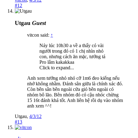
#12
Utgau
Guest
vitcon said:
↑
Nảy lúc 10h30 a về a thấy có vài
người trong đó có 1 chị nhìn nhỏ
con, nhưng cách ăn mặc, tướng tá
Pro lắm kakakkaa
Click to expand...
Anh xem tướng nhỏ nhỏ cỡ 1m6 đeo kiếng nếu
nhớ không nhầm. Đánh sân giữa là chính xác đó.
Còn bên sân bên ngoài cửa gió bên ngoài có
nhóm bô lão. Bên nhóm đó có cậu nhóc chừng
15 16t đánh khá tốt. Anh liên hệ rồi dụ vào nhóm
anh xem ^^!
Utgau
,
4/3/12
#13