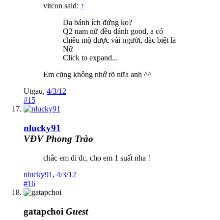
vitcon said:
↑
Da bánh ích đứng ko?
Q2 nam nữ đều đánh good, a có
chiêu mộ được vài người, đặc biệt là
Nữ
Click to expand...
Em cũng không nhớ rõ nữa anh ^^
Utgau
,
4/3/12
#15
nlucky91
VĐV Phong Trào
chắc em đi đc, cho em 1 suất nha !
nlucky91
,
4/3/12
#16
gatapchoi
Guest