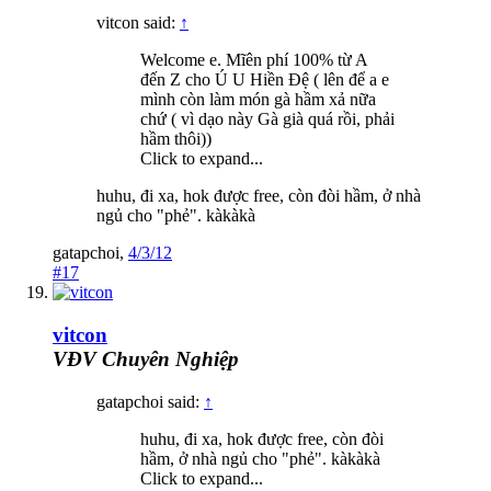
vitcon said:
↑
Welcome e. Mĩên phí 100% từ A
đến Z cho Ú U Hiền Đệ ( lên để a e
mình còn làm món gà hầm xả nữa
chứ ( vì dạo này Gà già quá rồi, phải
hầm thôi))
Click to expand...
huhu, đi xa, hok được free, còn đòi hầm, ở nhà
ngủ cho "phẻ". kàkàkà
gatapchoi
,
4/3/12
#17
vitcon
VĐV Chuyên Nghiệp
gatapchoi said:
↑
huhu, đi xa, hok được free, còn đòi
hầm, ở nhà ngủ cho "phẻ". kàkàkà
Click to expand...