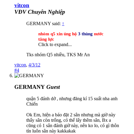
vitcon
VĐV Chuyên Nghiệp
GERMANY said:
↑
nhóm q5 xin ủng hộ
3 thùng
nước
tăng lực
Click to expand...
Tks nhóm Q5 nhiều, TKS Mr An
vitcon
,
4/3/12
#4
GERMANY
Guest
quận 5 đánh dở , nhưng đăng kí 15 suất nha anh
Chiến
Ok Em, hiện a báo đặt 2 sân nhưng mà giờ này
thấy sân còn trống, có thể lấy thêm sân, Bx a
cũng có 1 sân đánh giờ này, nên ko lo, có gì thôn
tín luôn sân này kakkakak