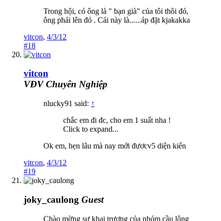
Trong hội, có ông là " bạn già" của tôi thôi đó,
ông phải lên đó . Cái này là......áp đặt kjakakka
vitcon
,
4/3/12
#18
vitcon
VĐV Chuyên Nghiệp
nlucky91 said:
↑
chắc em đi đc, cho em 1 suất nha !
Click to expand...
Ok em, hẹn lâu mà nay mới đươcv5 diện kiến
vitcon
,
4/3/12
#19
joky_caulong
Guest
Chào mừng sự khai trương của nhóm cầu lông