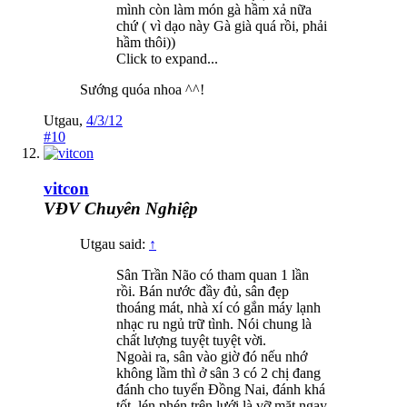
mình còn làm món gà hầm xả nữa
chứ ( vì dạo này Gà già quá rồi, phải
hầm thôi))
Click to expand...
Sướng quóa nhoa ^^!
Utgau
,
4/3/12
#10
vitcon
VĐV Chuyên Nghiệp
Utgau said:
↑
Sân Trần Não có tham quan 1 lần
rồi. Bán nước đầy đủ, sân đẹp
thoáng mát, nhà xí có gắn máy lạnh
nhạc ru ngủ trữ tình. Nói chung là
chất lượng tuyệt tuyệt vời.
Ngoài ra, sân vào giờ đó nếu nhớ
không lầm thì ở sân 3 có 2 chị đang
đánh cho tuyển Đồng Nai, đánh khá
tốt, lén phén trên lưới là vỡ mặt ngay