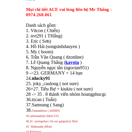
Mọi chi tiết ACE vui lòng liên hệ Mr Thắng :
0974.268.861
Danh sách gồm:
1. Vitcon ( Chiến)
2. nvt291 ( THắng)
3. Eric ( Sơn)
4. Hồ Hải (songsinhdauyeu )
5. My ( boom)
6. Trần Văn Quang ( dzonline)
7. Lê Quang Thắng (
kayota
)
8. Nguyễn ngọc tân (ngoctan951)
9 ->23. GERMANY + 14 bạn
24.
nlucky91
25. joky_caulong ( not sure)
26+27. Tiêu Bự + kiukiu ( not sure)
28 -> 35 . 8 thành viên nhóm hoangphucgc
36.tzcan ( Tuấn)
37.Samsung ( Sang)
38.
Tuananhhcm ( ADMIN)
39.satthuandudu (Mod GV)
40,41. moitapchoi ( bà con gatapchoi) Mod
42. Maihuudat (Mod)
43.
Kisirong