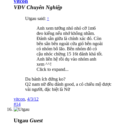
vitcon
VĐV Chuyên Nghiệp
Utgau said:
↑
Anh xem tướng nhỏ nhỏ cỡ 1m6
đeo kiếng nếu nhớ không nhầm.
Đánh sân giữa là chính xác đó. Còn
bên sân bên ngoài cửa gió bên ngoài
có nhóm bô lão. Bên nhóm đó có
cậu nhóc chừng 15 16t đánh khá tốt.
Anh liên hệ rồi dụ vào nhóm anh
xem ^^!
Click to expand...
Da bánh ích đứng ko?
Q2 nam nữ đều đánh good, a có chiêu mộ được
vài người, đặc biệt là Nữ
vitcon
,
4/3/12
#14
Utgau
Guest