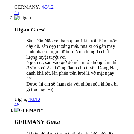
GERMANY
,
4/3/12
#5
Utgau
Guest
Sân Trần Não có tham quan 1 lần rồi. Bán nước
đầy đủ, sân đẹp thoáng mát, nhà xí có gắn máy
lạnh nhạc ru ngủ trữ tình. Nói chung là chất
lượng tuyệt tuyệt vời.
Ngoài ra, sân vào giờ đó nếu nhớ không lầm thì
ở sân 3 có 2 chị đang đánh cho tuyển Đồng Nai,
đánh khá tốt, lén phén trên lưới là vỡ mặt ngay
^^!
Được thì em sẽ tham gia với nhóm nếu không bị
gì trục trặc =))
Utgau
,
4/3/12
#6
GERMANY
Guest
út hôm đó đang trong thời gian bị "đèn đỏ" lên