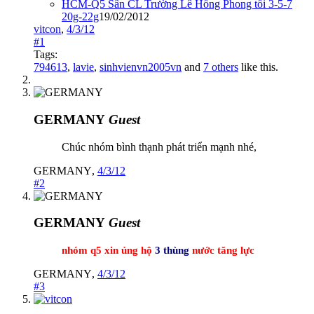
HCM-Q5 Sân CL Trường Lê Hồng Phong tối 3-5-7
20g-22g
19/02/2012
vitcon
,
4/3/12
#1
Tags:
794613
,
lavie
,
sinhvienvn2005vn
and
7 others
like this.
GERMANY
Guest
Chúc nhóm bình thạnh phát triển mạnh nhé,
GERMANY
,
4/3/12
#2
GERMANY
Guest
nhóm q5 xin ủng hộ
3 thùng
nước tăng lực
GERMANY
,
4/3/12
#3