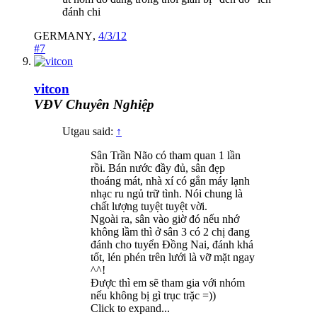
đánh chi
GERMANY
,
4/3/12
#7
vitcon
VĐV Chuyên Nghiệp
Utgau said:
↑
Sân Trần Não có tham quan 1 lần
rồi. Bán nước đầy đủ, sân đẹp
thoáng mát, nhà xí có gắn máy lạnh
nhạc ru ngủ trữ tình. Nói chung là
chất lượng tuyệt tuyệt vời.
Ngoài ra, sân vào giờ đó nếu nhớ
không lầm thì ở sân 3 có 2 chị đang
đánh cho tuyển Đồng Nai, đánh khá
tốt, lén phén trên lưới là vỡ mặt ngay
^^!
Được thì em sẽ tham gia với nhóm
nếu không bị gì trục trặc =))
Click to expand...